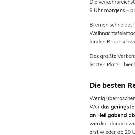
Die verkehrsreichs
8 Uhr morgens – pro
Bremen schneidet i
Weihnachtsfeiertage
landen Braunschwe
Das größte Verkehr
letzten Platz – hie
Die besten R
Wenig überraschend
Wer das
geringst
an Heiligabend a
werden, danach wird
erst wieder ab 20 