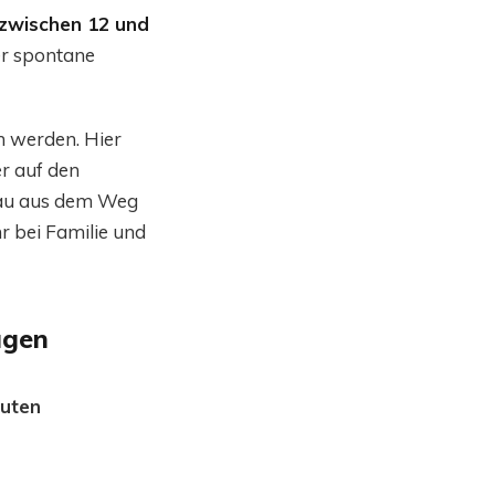
zwischen 12 und
der spontane
werden. Hier
er auf den
tau aus dem Weg
r bei Familie und
agen
nuten