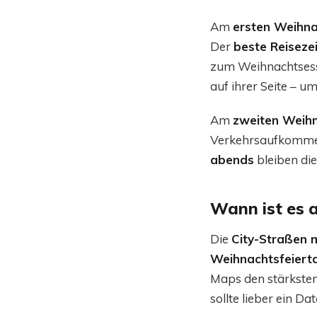
Am
ersten Weihna
Der
beste Reiseze
zum Weihnachtsess
auf ihrer Seite – u
Am
zweiten Weihn
Verkehrsaufkommen
abends
bleiben die
Wann ist es 
Die
City-Straßen 
Weihnachtsfeiert
Maps den stärksten 
sollte lieber ein D