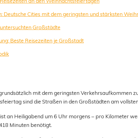
r Reisezeiten an den Weihnachtsfeiertagen
h: Deutsche Cities mit dem geringsten und stärksten Weih
r untersuchten Großstädte
ng: Beste Reisezeiten je Großstadt
odik
 grundsätzlich mit dem geringsten Verkehrsaufkommen z
feiertag sind die Straßen in den Großstädten am vollsten
t ist an Heiligabend um 6 Uhr morgens – pro Kilometer w
,418 Minuten benötigt.