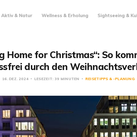
Aktiv & Natur
Wellness & Erholung
Sightseeing & Ku
ng Home for Christmas“: So ko
essfrei durch den Weihnachtsver
16. DEZ. 2024
LESEZEIT: 39 MINUTEN
REISETIPPS & -PLANUNG