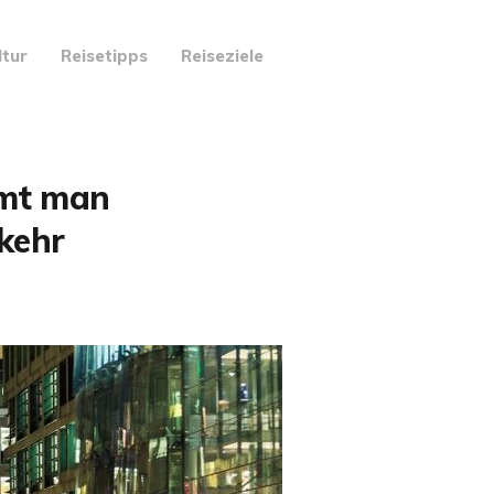
ltur
Reisetipps
Reiseziele
mmt man
kehr