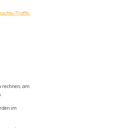
nachts-Traffic
u rechnen, am
.
erden im