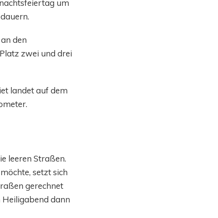
hnachtsfeiertag um
 dauern.
 an den
Platz zwei und drei
et landet auf dem
lometer.
e leeren Straßen.
möchte, setzt sich
Straßen gerechnet
an Heiligabend dann