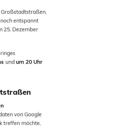
n Großstadtstraßen.
 noch entspannt
am 25. Dezember
eringes
ns
und
um 20 Uhr
dtstraßen
en
sdaten von Google
k treffen möchte,