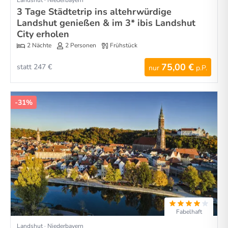
3 Tage Städtetrip ins altehrwürdige
Landshut genießen & im 3* ibis Landshut
City erholen
2 Nächte
2 Personen
Frühstück
75,00 €
statt 247 €
nur
p.P.
-31%
Fabelhaft
Landshut · Niederbayern