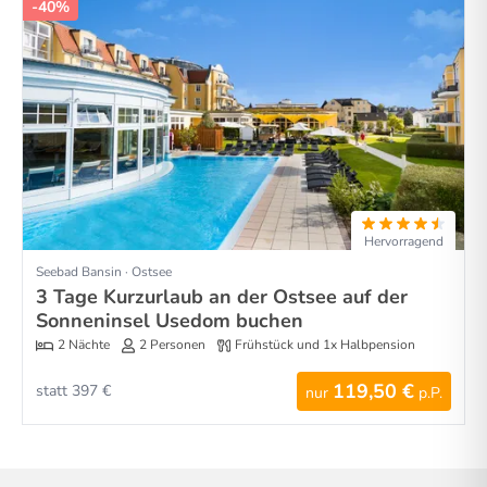
-40%
Hervorragend
Seebad Bansin · Ostsee
3 Tage Kurzurlaub an der Ostsee auf der
Sonneninsel Usedom buchen
2 Nächte
2 Personen
Frühstück und 1x Halbpension
119,50 €
statt 397 €
nur
p.P.