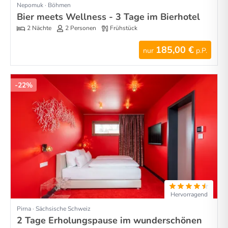
Nepomuk · Böhmen
Bier meets Wellness - 3 Tage im Bierhotel
2 Nächte
2 Personen
Frühstück
185,00 €
nur
p.P.
-22%
Hervorragend
Pirna · Sächsische Schweiz
2 Tage Erholungspause im wunderschönen