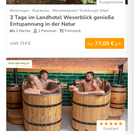
Ausgezeichnet
Beverungen - Blankenau · Weserbergland / Teutoburger Wald
3 Tage im Landhotel Weserblick genieße
Entspannung in der Natur
2 Nächte
2 Personen
Frühstück
77,00 €
statt 314 €
nur
p.P.
Exzellent