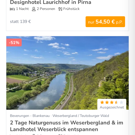
Designhotel Laurichhof in Pirna
1 Nacht
2 Personen
Frühstück
54,50 €
statt 139 €
nur
p.P.
-51%
Ausgezeichnet
Beverungen - Blankenau · Weserbergland / Teutoburger Wald
2 Tage Naturgenuss im Weserbergland & im
Landhotel Weserblick entspannen