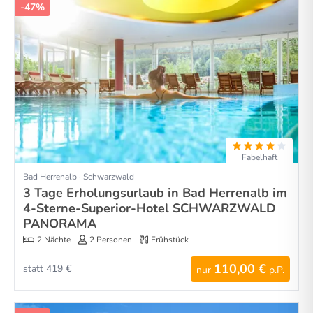
-47%
Fabelhaft
Bad Herrenalb · Schwarzwald
3 Tage Erholungsurlaub in Bad Herrenalb im
4-Sterne-Superior-Hotel SCHWARZWALD
PANORAMA
2 Nächte
2 Personen
Frühstück
110,00 €
statt 419 €
nur
p.P.