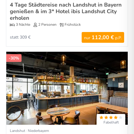
4 Tage Städtereise nach Landshut in Bayern
genießen & im 3* Hotel ibis Landshut City
erholen
3 Nächte
2 Personen
Frühstück
112,00 €
statt 309 €
nur
p.P.
-30%
Fabelhaft
Landshut · Niederbayern