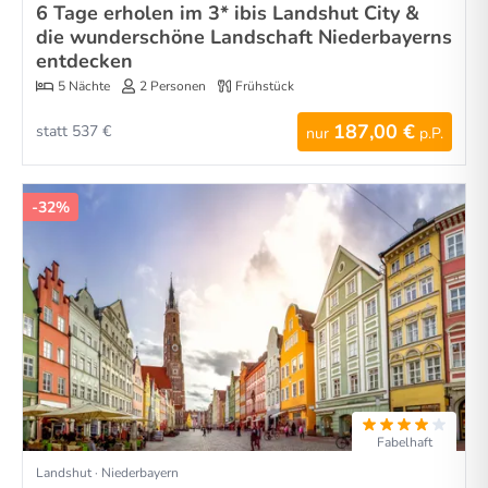
6 Tage erholen im 3* ibis Landshut City &
die wunderschöne Landschaft Niederbayerns
entdecken
5 Nächte
2 Personen
Frühstück
187,00 €
statt 537 €
nur
p.P.
-32%
Fabelhaft
Landshut · Niederbayern