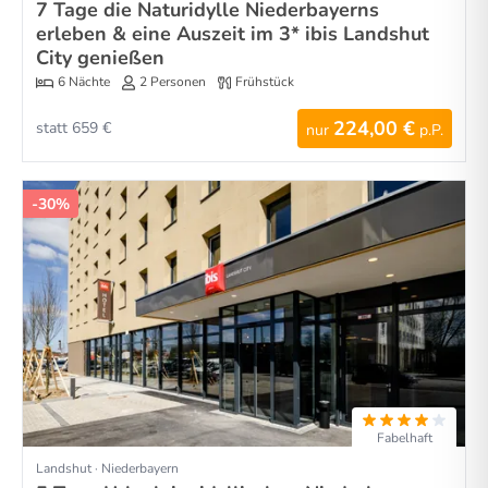
7 Tage die Naturidylle Niederbayerns
erleben & eine Auszeit im 3* ibis Landshut
City genießen
6 Nächte
2 Personen
Frühstück
224,00 €
statt 659 €
nur
p.P.
-30%
Fabelhaft
Landshut · Niederbayern