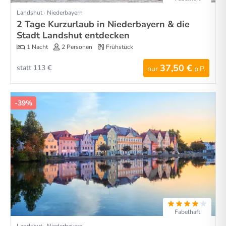
Landshut · Niederbayern
2 Tage Kurzurlaub in Niederbayern & die
Stadt Landshut entdecken
1 Nacht
2 Personen
Frühstück
37,50 €
statt 113 €
nur
p.P.
-39%
Fabelhaft
Landshut · Niederbayern