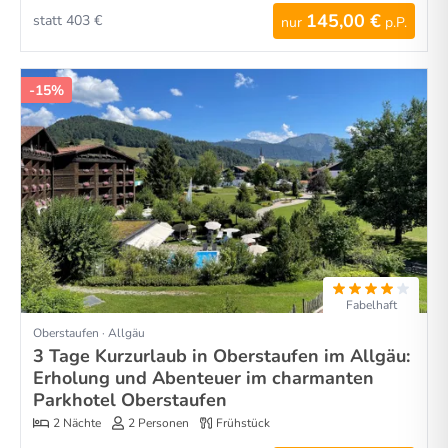
145,00 €
statt 403 €
nur
p.P.
-15%
Fabelhaft
Oberstaufen · Allgäu
3 Tage Kurzurlaub in Oberstaufen im Allgäu:
Erholung und Abenteuer im charmanten
Parkhotel Oberstaufen
2 Nächte
2 Personen
Frühstück