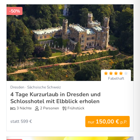
-50%
Fabelhaft
Dresden · Sächsische Schweiz
4 Tage Kurzurlaub in Dresden und
Schlosshotel mit Elbblick erholen
3 Nächte
2 Personen
Frühstück
150,00 €
statt 599 €
nur
p.P.