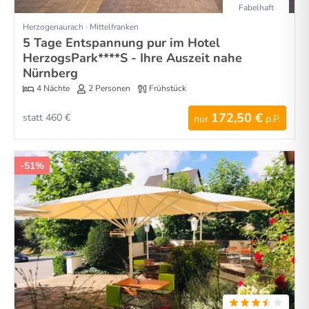
Fabelhaft
Herzogenaurach · Mittelfranken
5 Tage Entspannung pur im Hotel
HerzogsPark****S - Ihre Auszeit nahe
Nürnberg
4 Nächte
2 Personen
Frühstück
172,50 €
statt 460 €
nur
p.P.
-51%