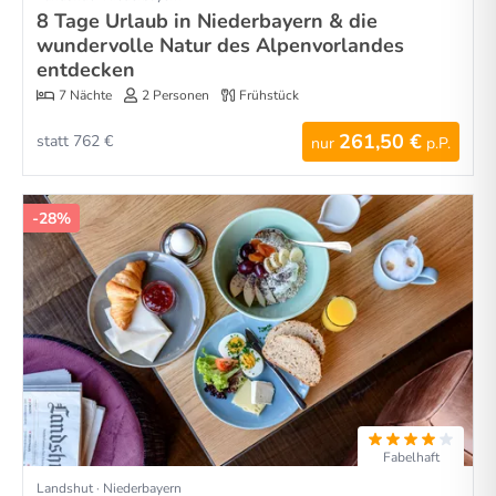
8 Tage Urlaub in Niederbayern & die
wundervolle Natur des Alpenvorlandes
entdecken
7 Nächte
2 Personen
Frühstück
261,50 €
statt 762 €
nur
p.P.
-28%
Fabelhaft
Landshut · Niederbayern