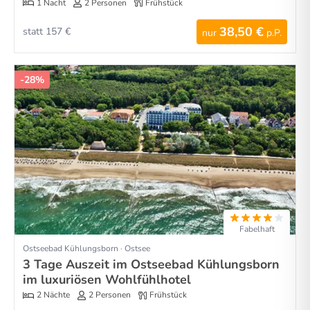
1 Nacht
2 Personen
Frühstück
38,50 €
statt 157 €
nur
p.P.
-28%
Fabelhaft
Ostseebad Kühlungsborn · Ostsee
3 Tage Auszeit im Ostseebad Kühlungsborn
im luxuriösen Wohlfühlhotel
2 Nächte
2 Personen
Frühstück