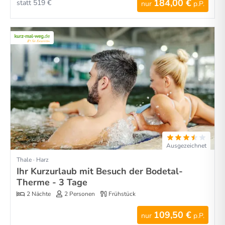
184,00 €
statt 519 €
nur
p.P.
Ausgezeichnet
Thale · Harz
Ihr Kurzurlaub mit Besuch der Bodetal-
Therme - 3 Tage
2 Nächte
2 Personen
Frühstück
109,50 €
nur
p.P.