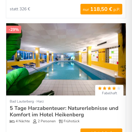
118,50 €
statt 326 €
nur
p.P.
-29%
Fabelhaft
Bad Lauterberg · Harz
5 Tage Harzabenteuer: Naturerlebnisse und
Komfort im Hotel Heikenberg
4 Nächte
2 Personen
Frühstück