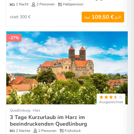
1 Nacht
2 Personen
Halbpension
109,50 €
statt 300 €
nur
p.P.
-27%
Ausgezeichnet
Quedlinburg · Harz
3 Tage Kurzurlaub im Harz im
beeindruckenden Quedlinburg
2 Nächte
2 Personen
Frühstück