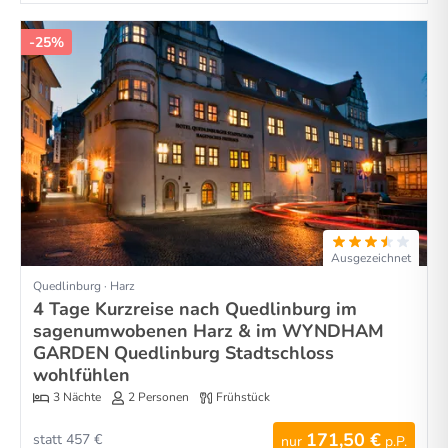
-25%
Ausgezeichnet
Quedlinburg · Harz
4 Tage Kurzreise nach Quedlinburg im
sagenumwobenen Harz & im WYNDHAM
GARDEN Quedlinburg Stadtschloss
wohlfühlen
3 Nächte
2 Personen
Frühstück
171,50 €
statt 457 €
nur
p.P.