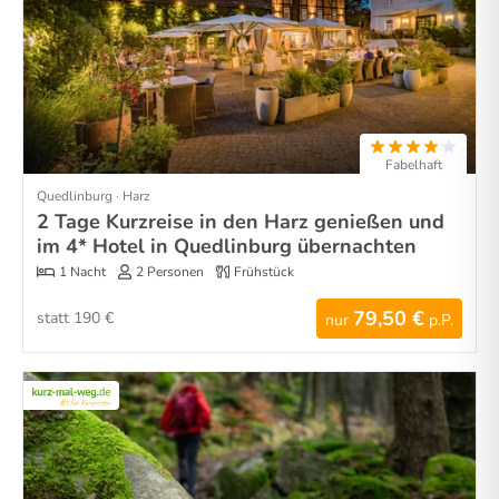
Fabelhaft
Quedlinburg · Harz
2 Tage Kurzreise in den Harz genießen und
im 4* Hotel in Quedlinburg übernachten
1 Nacht
2 Personen
Frühstück
79,50 €
statt 190 €
nur
p.P.