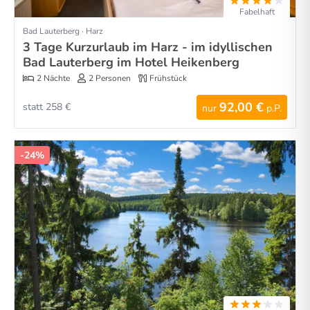
Fabelhaft
Bad Lauterberg · Harz
3 Tage Kurzurlaub im Harz - im idyllischen
Bad Lauterberg im Hotel Heikenberg
2 Nächte
2 Personen
Frühstück
92,00 €
statt 258 €
nur
p.P.
-24%