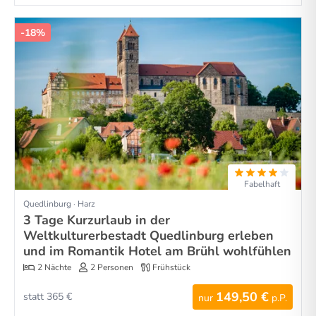
-18%
Fabelhaft
Quedlinburg · Harz
3 Tage Kurzurlaub in der
Weltkulturerbestadt Quedlinburg erleben
und im Romantik Hotel am Brühl wohlfühlen
2 Nächte
2 Personen
Frühstück
149,50 €
statt 365 €
nur
p.P.