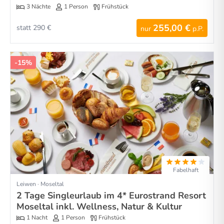
3 Nächte
1 Person
Frühstück
255,00 €
statt 290 €
nur
p.P.
-15%
Fabelhaft
Leiwen · Moseltal
2 Tage Singleurlaub im 4* Eurostrand Resort
Moseltal inkl. Wellness, Natur & Kultur
1 Nacht
1 Person
Frühstück