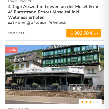
Leiwen · Moseltal
4 Tage Auszeit in Leiwen an der Mosel & im
4* Eurostrand Resort Moseltal inkl.
Wellness erholen
3 Nächte
2 Personen
Frühstück
202,50 €
statt 529 €
nur
p.P.
-27%