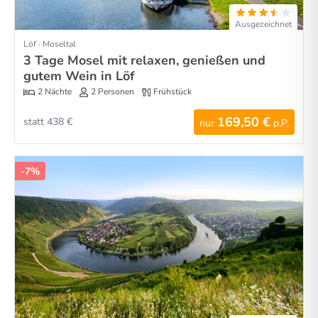
Ausgezeichnet
Löf · Moseltal
3 Tage Mosel mit relaxen, genießen und
gutem Wein in Löf
2 Nächte
2 Personen
Frühstück
169,50 €
statt 438 €
nur
p.P.
-7%