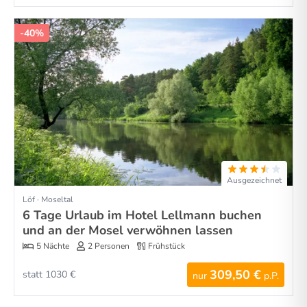
-40%
Ausgezeichnet
Löf · Moseltal
6 Tage Urlaub im Hotel Lellmann buchen
und an der Mosel verwöhnen lassen
5 Nächte
2 Personen
Frühstück
309,50 €
statt 1030 €
nur
p.P.