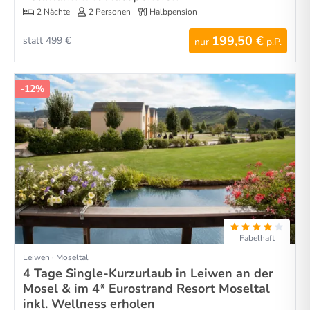
2 Nächte
2 Personen
Halbpension
199,50 €
statt 499 €
nur
p.P.
-12%
Fabelhaft
Leiwen · Moseltal
4 Tage Single-Kurzurlaub in Leiwen an der
Mosel & im 4* Eurostrand Resort Moseltal
inkl. Wellness erholen