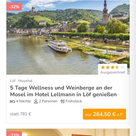
-32%
Ausgezeichnet
Löf · Moseltal
5 Tage Wellness und Weinberge an der
Mosel im Hotel Lellmann in Löf genießen
4 Nächte
2 Personen
Frühstück
264,50 €
statt 781 €
nur
p.P.
-33%