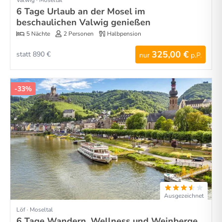
Valwig · Moseltal
6 Tage Urlaub an der Mosel im
beschaulichen Valwig genießen
5 Nächte
2 Personen
Halbpension
325,00 €
statt 890 €
nur
p.P.
-33%
Ausgezeichnet
Löf · Moseltal
6 Tage Wandern, Wellness und Weinberge