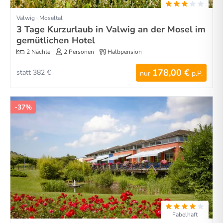
Valwig · Moseltal
3 Tage Kurzurlaub in Valwig an der Mosel im
gemütlichen Hotel
2 Nächte
2 Personen
Halbpension
178,00 €
statt 382 €
nur
p.P.
-37%
Fabelhaft