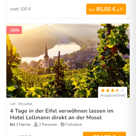
85,00 €
statt 100 €
nur
p.P.
-26%
Ausgezeichnet
Löf · Moseltal
4 Tage in der Eifel verwöhnen lassen im
Hotel Lellmann direkt an der Mosel
3 Nächte
2 Personen
Frühstück