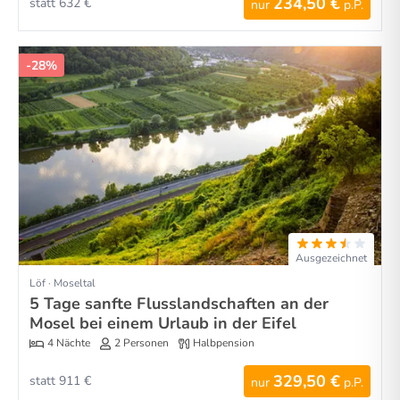
234,50 €
statt 632 €
nur
p.P.
-28%
Ausgezeichnet
Löf · Moseltal
5 Tage sanfte Flusslandschaften an der
Mosel bei einem Urlaub in der Eifel
4 Nächte
2 Personen
Halbpension
329,50 €
statt 911 €
nur
p.P.