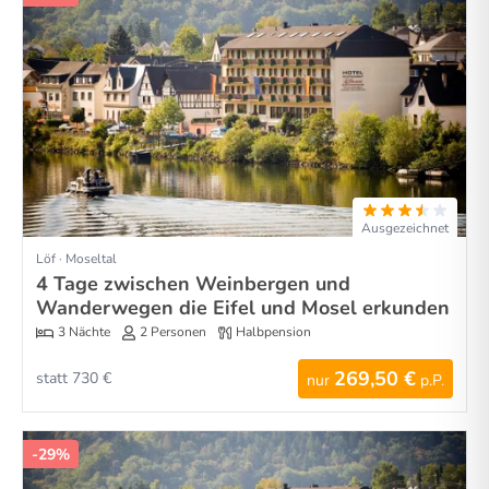
Ausgezeichnet
Löf · Moseltal
4 Tage zwischen Weinbergen und
Wanderwegen die Eifel und Mosel erkunden
3 Nächte
2 Personen
Halbpension
269,50 €
statt 730 €
nur
p.P.
-29%