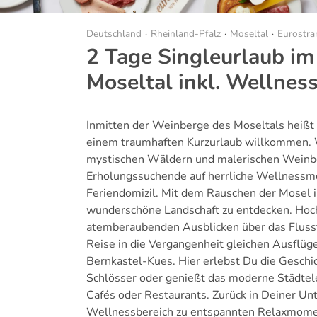
Deutschland
Rheinland-Pfalz
Moseltal
Eurostra
2 Tage Singleurlaub im
Moseltal inkl. Wellness
Inmitten der Weinberge des Moseltals heißt 
einem traumhaften Kurzurlaub willkommen.
mystischen Wäldern und malerischen Weinber
Erholungssuchende auf herrliche Wellnessmom
Feriendomizil. Mit dem Rauschen der Mosel 
wunderschöne Landschaft zu entdecken. Hoch 
atemberaubenden Ausblicken über das Flussta
Reise in die Vergangenheit gleichen Ausflüge
Bernkastel-Kues. Hier erlebst Du die Geschi
Schlösser oder genießt das moderne Städte
Cafés oder Restaurants. Zurück in Deiner Un
Wellnessbereich zu entspannten Relaxmom