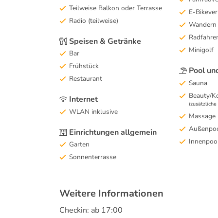
Teilweise Balkon oder Terrasse
E-Bikever
Radio (teilweise)
Wandern
Radfahre
Speisen & Getränke
Minigolf
Bar
Frühstück
Pool un
Restaurant
Sauna
Beauty/K
Internet
(zusätzlich
WLAN inklusive
Massage
Außenpool
Einrichtungen allgemein
Innenpool
Garten
Sonnenterrasse
Weitere Informationen
Checkin: ab 17:00