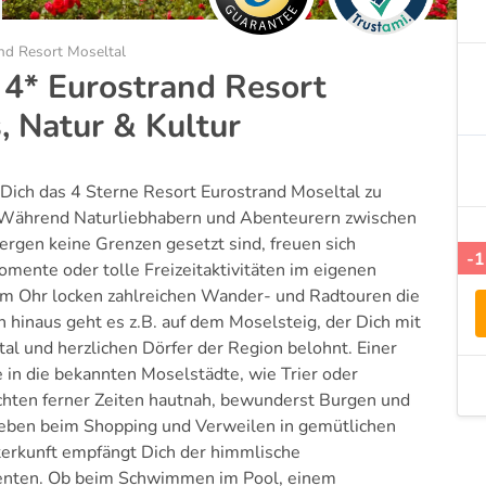
nd Resort Moseltal
 4* Eurostrand Resort
, Natur & Kultur
Dich das 4 Sterne Resort Eurostrand Moseltal zu
 Während Naturliebhabern und Abenteurern zwischen
gen keine Grenzen gesetzt sind, freuen sich
-
ente oder tolle Freizeitaktivitäten im eigenen
im Ohr locken zahlreichen Wander- und Radtouren die
hinaus geht es z.B. auf dem Moselsteig, der Dich mit
l und herzlichen Dörfer der Region belohnt. Einer
 in die bekannten Moselstädte, wie Trier oder
chten ferner Zeiten hautnah, bewunderst Burgen und
leben beim Shopping und Verweilen in gemütlichen
terkunft empfängt Dich der himmlische
enten. Ob beim Schwimmen im Pool, einem