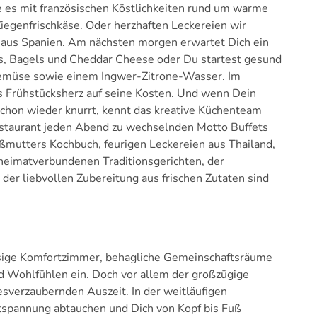
e es mit französischen Köstlichkeiten rund um warme
iegenfrischkäse. Oder herzhaften Leckereien wir
e aus Spanien. Am nächsten morgen erwartet Dich ein
es, Bagels und Cheddar Cheese oder Du startest gesund
 Gemüse sowie einem Ingwer-Zitrone-Wasser. Im
rühstücksherz auf seine Kosten. Und wenn Dein
hon wieder knurrt, kennt das kreative Küchenteam
estaurant jeden Abend zu wechselnden Motto Buffets
ßmutters Kochbuch, feurigen Leckereien aus Thailand,
 heimatverbundenen Traditionsgerichten, der
der liebvollen Zubereitung aus frischen Zutaten sind
ssige Komfortzimmer, behagliche Gemeinschaftsräume
 Wohlfühlen ein. Doch vor allem der großzügige
esverzaubernden Auszeit. In der weitläufigen
tspannung abtauchen und Dich von Kopf bis Fuß