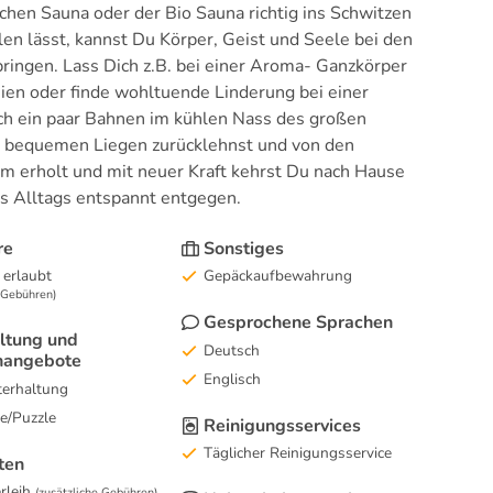
hen Sauna oder der Bio Sauna richtig ins Schwitzen
en lässt, kannst Du Körper, Geist und Seele bei den
ringen. Lass Dich z.B. bei einer Aroma- Ganzkörper
en oder finde wohltuende Linderung bei einer
h ein paar Bahnen im kühlen Nass des großen
r bequemen Liegen zurücklehnst und von den
m erholt und mit neuer Kraft kehrst Du nach Hause
s Alltags entspannt entgegen.
re
Sonstiges
 erlaubt
Gepäckaufbewahrung
e Gebühren)
Gesprochene Sprachen
ltung und
Deutsch
nangebote
Englisch
erhaltung
le/Puzzle
Reinigungsservices
Täglicher Reinigungsservice
ten
rleih
(zusätzliche Gebühren)