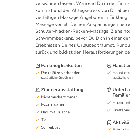
verwöhnen lassen. Während Du in der Finnisc
kommst und den Alltagsstress von Dir abperl
vielfältigen Massage Angeboten in Einklang b
Massage von all Deinen Anspannungen befrei
Schulter-Nacken-Rücken-Massage. Ziehe noc
Schwimmbeckens, bevor Du Dich in einer de
Erlebnissen Deines Urlaubes träumst. Rundu
zurück und blickst den Herausforderungen de
Parkmöglichkeiten
Haustie
Parkplätze vorhanden
Haustiere
(zusätzliche Gebühren)
(zusätzlich
Zimmerausstattung
Unterha
Familie
Nichtraucherzimmer
Abendunt
Haartrockner
Brettspie
Bad mit Dusche
TV
Aktivitä
Schreibtisch
Fahrradve