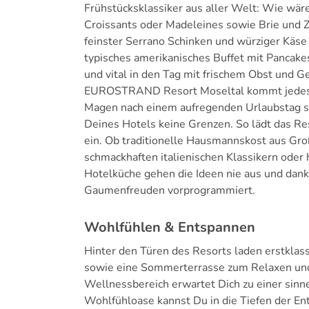
Frühstücksklassiker aus aller Welt: Wie wär
Croissants oder Madeleines sowie Brie und Z
feinster Serrano Schinken und würziger Käs
typisches amerikanisches Buffet mit Pancak
und vital in den Tag mit frischem Obst und
EUROSTRAND Resort Moseltal kommt jedes F
Magen nach einem aufregenden Urlaubstag sc
Deines Hotels keine Grenzen. So lädt das R
ein. Ob traditionelle Hausmannskost aus Gro
schmackhaften italienischen Klassikern oder
Hotelküche gehen die Ideen nie aus und dank 
Gaumenfreuden vorprogrammiert.
Wohlfühlen & Entspannen
Hinter den Türen des Resorts laden erstkla
sowie eine Sommerterrasse zum Relaxen und
Wellnessbereich erwartet Dich zu einer sinn
Wohlfühloase kannst Du in die Tiefen der En