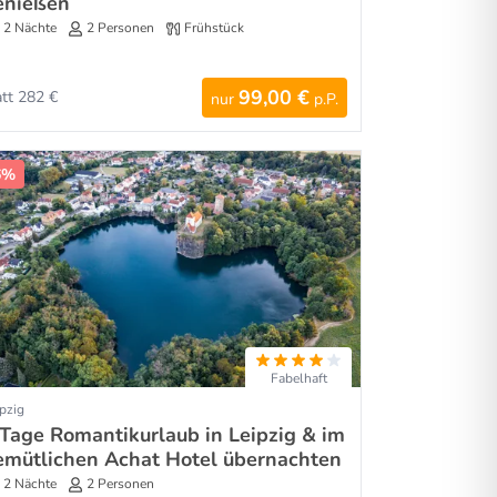
enießen
2 Nächte
2 Personen
Frühstück
99,00 €
att 282 €
nur
p.P.
6%
Fabelhaft
pzig
 Tage Romantikurlaub in Leipzig & im
emütlichen Achat Hotel übernachten
2 Nächte
2 Personen