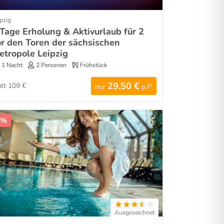
pzig
 Tage Erholung & Aktivurlaub für 2
or den Toren der sächsischen
etropole Leipzig
1 Nacht
2 Personen
Frühstück
29,50 €
att 109 €
nur
p.P.
8%
Ausgezeichnet