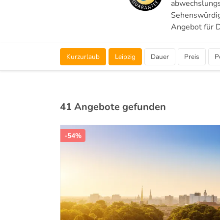
abwechslungsr
Sehenswürdigk
Angebot für D
Kurzurlaub
Leipzig
Dauer
Preis
P
41 Angebote gefunden
-54%