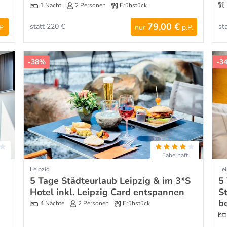
1 Nacht
2 Personen
Frühstück
79,00 €
statt 220 €
st
P.
nur
p.P.
-38%
-3
Fabelhaft
Leipzig
Lei
5 Tage Städteurlaub Leipzig & im 3*S
5 
Hotel inkl. Leipzig Card entspannen
S
b
4 Nächte
2 Personen
Frühstück