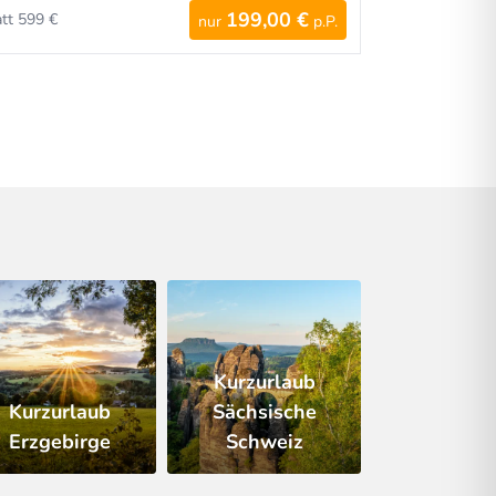
199,00 €
att 599 €
nur
p.P.
Kurzurlaub
Kurzurlaub
Sächsische
Erzgebirge
Schweiz