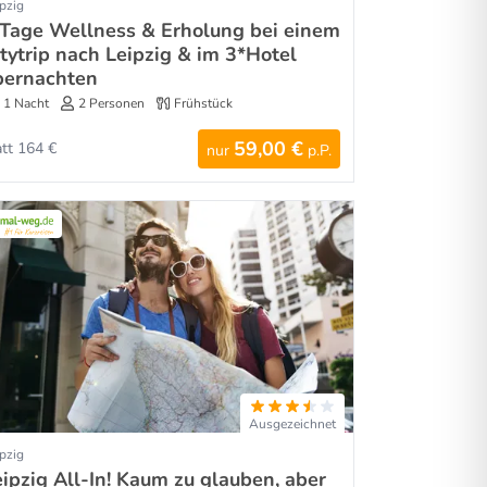
pzig
 Tage Wellness & Erholung bei einem
itytrip nach Leipzig & im 3*Hotel
bernachten
1 Nacht
2 Personen
Frühstück
59,00 €
att 164 €
nur
p.P.
Ausgezeichnet
pzig
eipzig All-In! Kaum zu glauben, aber