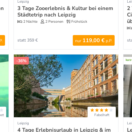
Leipzig
Lei
en
3 Tage Zooerlebnis & Kultur bei einem
2
Städtetrip nach Leipzig
C
ü
2 Nächte
2 Personen
Frühstück
119,00 €
statt 359 €
st
P.
nur
p.P.
-36%
net
Fabelhaft
Leipzig
Lei
4 Tage Erlebnisurlaub in Leipzig & im
L