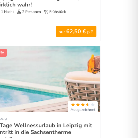
irklich wahr!
1 Nacht
2 Personen
Frühstück
62,50 €
nur
p.P.
0%
Ausgezeichnet
pzig
 Tage Wellnessurlaub in Leipzig mit
intritt in die Sachsentherme