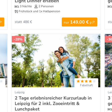
Light Dinner erleben
g
3 Nächte
2 Personen
Frühstück und 1x Halbpension
149,00 €
statt 486 €
st
P.
nur
p.P.
-28%
-3
Fabelhaft
Leipzig
Lei
2 Tage erlebnisreicher Kurzurlaub in
3
Leipzig für 2 inkl. Zooeintritt &
g
Lunchpaket