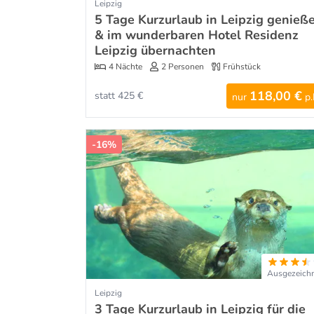
Leipzig
5 Tage Kurzurlaub in Leipzig genieß
& im wunderbaren Hotel Residenz
Leipzig übernachten
4 Nächte
2 Personen
Frühstück
118,00 €
statt 425 €
nur
p.
-16%
Ausgezeich
Leipzig
3 Tage Kurzurlaub in Leipzig für die