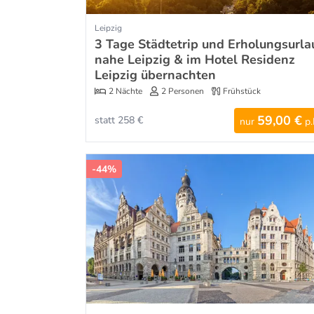
Leipzig
3 Tage Städtetrip und Erholungsurla
nahe Leipzig & im Hotel Residenz
Leipzig übernachten
2 Nächte
2 Personen
Frühstück
59,00 €
statt 258 €
nur
p.
-44%