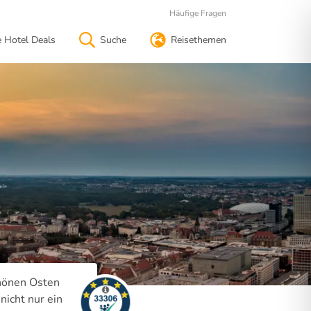
Häufige Fragen
e Hotel Deals
Suche
Reisethemen
chönen Osten
icht nur ein