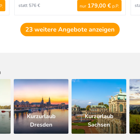
179,00 €
statt 576 €
st
P.
nur
p.P.
23 weitere Angebote anzeigen
n
Kurzurlaub
Kurzurlaub
d
Dresden
Sachsen