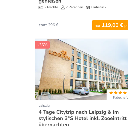
genießen
2 Nächte
2 Personen
Frühstück
119,00 €
statt 296 €
nur
p.
-35%
Fabelhaft
Leipzig
4 Tage Citytrip nach Leipzig & im
stylischen 3*S Hotel inkl. Zooeintritt
übernachten