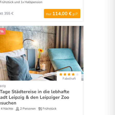
Frühstück und 1x Halbpension
114,00 €
att 355 €
nur
p.P.
4%
Fabelhaft
pzig
Tage Städtereise in die lebhafte
tadt Leipzig & den Leipziger Zoo
esuchen
4 Nächte
2 Personen
Frühstück