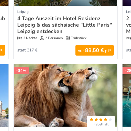
Leipzig
Lei
ub
4 Tage Auszeit im Hotel Residenz
2
Leipzig & das sächsische "Little Paris"
v
Leipzig entdecken
M
3 Nächte
2 Personen
Frühstück
88,50 €
statt 317 €
st
P.
nur
p.P.
-34%
-2
Fabelhaft