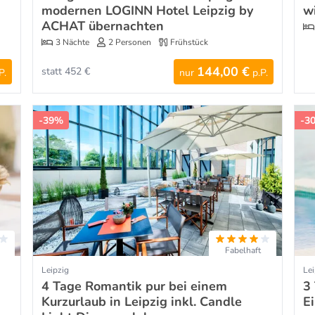
modernen LOGINN Hotel Leipzig by
w
ACHAT übernachten
3 Nächte
2 Personen
Frühstück
144,00 €
statt 452 €
P.
nur
p.P.
-39%
-3
Fabelhaft
Leipzig
Lei
4 Tage Romantik pur bei einem
3
Kurzurlaub in Leipzig inkl. Candle
E