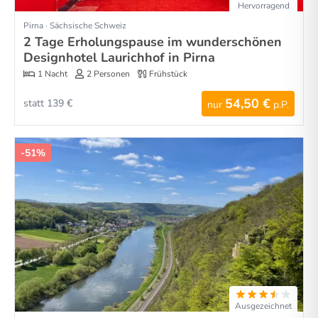
Hervorragend
Pirna · Sächsische Schweiz
2 Tage Erholungspause im wunderschönen
Designhotel Laurichhof in Pirna
1 Nacht
2 Personen
Frühstück
54,50 €
statt 139 €
nur
p.P.
-51%
Ausgezeichnet