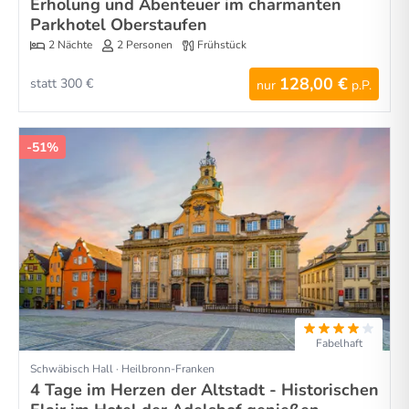
Erholung und Abenteuer im charmanten
Parkhotel Oberstaufen
2 Nächte
2 Personen
Frühstück
128,00 €
statt 300 €
nur
p.P.
-51%
Fabelhaft
Schwäbisch Hall · Heilbronn-Franken
4 Tage im Herzen der Altstadt - Historischen