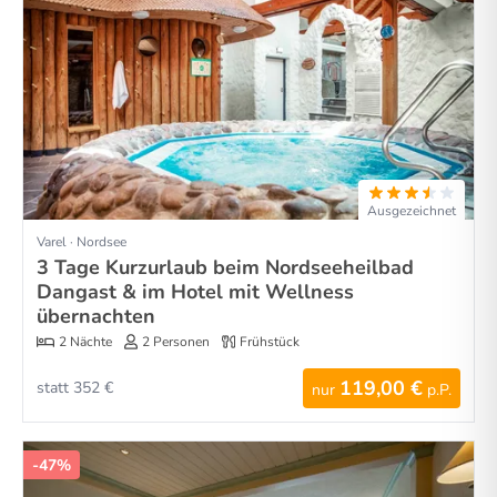
Ausgezeichnet
Varel · Nordsee
3 Tage Kurzurlaub beim Nordseeheilbad
Dangast & im Hotel mit Wellness
übernachten
2 Nächte
2 Personen
Frühstück
119,00 €
statt 352 €
nur
p.P.
-47%