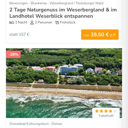
Beverungen - Blankenau · Weserbergland / Teutoburger Wald
2 Tage Naturgenuss im Weserbergland & im
Landhotel Weserblick entspannen
1 Nacht
2 Personen
Frühstück
38,50 €
statt 157 €
nur
p.P.
-28%
Fabelhaft
Ostseebad Kühlungsborn · Ostsee