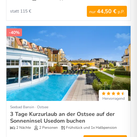
44,50 €
statt 115 €
nur
p.P.
-40%
Hervorragend
Seebad Bansin · Ostsee
3 Tage Kurzurlaub an der Ostsee auf der
Sonneninsel Usedom buchen
2 Nächte
2 Personen
Frühstück und 1x Halbpension