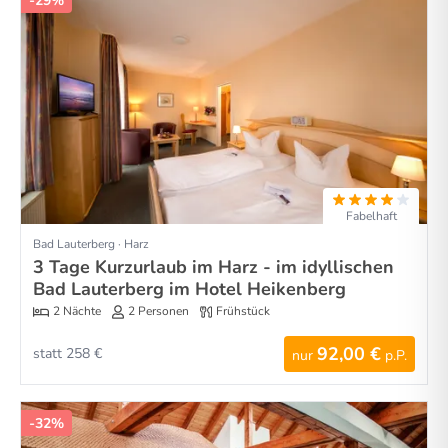
-29%
Fabelhaft
Bad Lauterberg · Harz
3 Tage Kurzurlaub im Harz - im idyllischen
Bad Lauterberg im Hotel Heikenberg
2 Nächte
2 Personen
Frühstück
92,00 €
statt 258 €
nur
p.P.
-32%