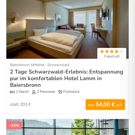
Fabelhaft
Baiersbronn-Mitteltal · Schwarzwald
2 Tage Schwarzwald-Erlebnis: Entspannung
pur im komfortablen Hotel Lamm in
Baiersbronn
1 Nacht
2 Personen
Frühstück
54,00 €
statt 203 €
nur
p.P.
-33%