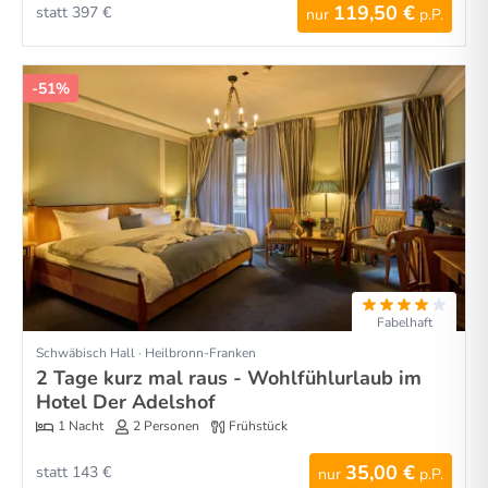
119,50 €
statt 397 €
nur
p.P.
-51%
Fabelhaft
Schwäbisch Hall · Heilbronn-Franken
2 Tage kurz mal raus - Wohlfühlurlaub im
Hotel Der Adelshof
1 Nacht
2 Personen
Frühstück
35,00 €
statt 143 €
nur
p.P.