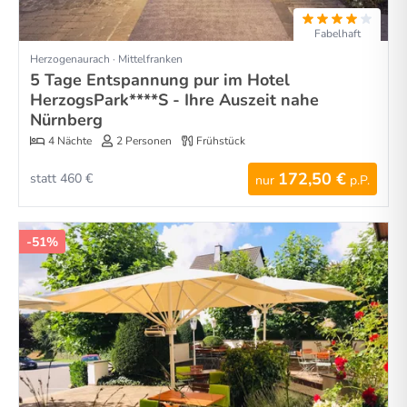
Fabelhaft
Herzogenaurach · Mittelfranken
5 Tage Entspannung pur im Hotel
HerzogsPark****S - Ihre Auszeit nahe
Nürnberg
4 Nächte
2 Personen
Frühstück
172,50 €
statt 460 €
nur
p.P.
-51%