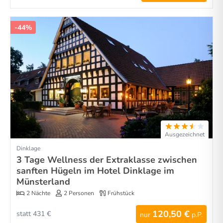
-44%
Ausgezeichnet
Dinklage
3 Tage Wellness der Extraklasse zwischen
sanften Hügeln im Hotel Dinklage im
Münsterland
2 Nächte
2 Personen
Frühstück
120,50 €
statt 431 €
nur
p.P.