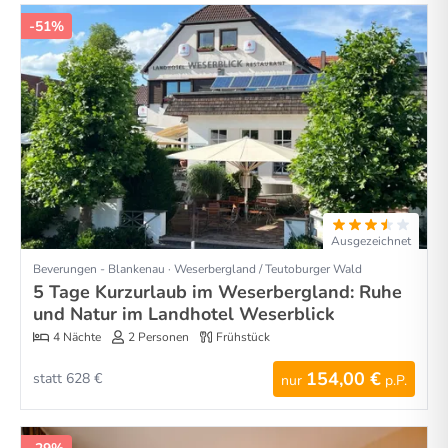
-51%
Ausgezeichnet
Beverungen - Blankenau · Weserbergland / Teutoburger Wald
5 Tage Kurzurlaub im Weserbergland: Ruhe
und Natur im Landhotel Weserblick
4 Nächte
2 Personen
Frühstück
154,00 €
statt 628 €
nur
p.P.