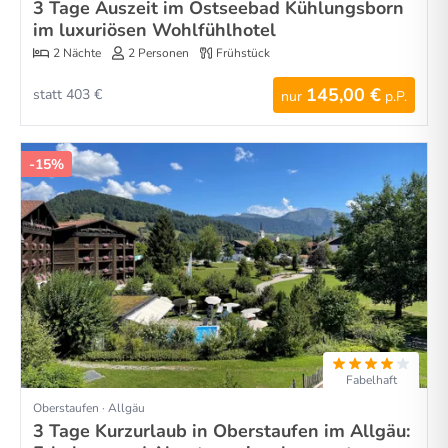
3 Tage Auszeit im Ostseebad Kühlungsborn
im luxuriösen Wohlfühlhotel
2 Nächte
2 Personen
Frühstück
145,00 €
statt 403 €
nur
p.P.
-15%
Fabelhaft
Oberstaufen · Allgäu
3 Tage Kurzurlaub in Oberstaufen im Allgäu: