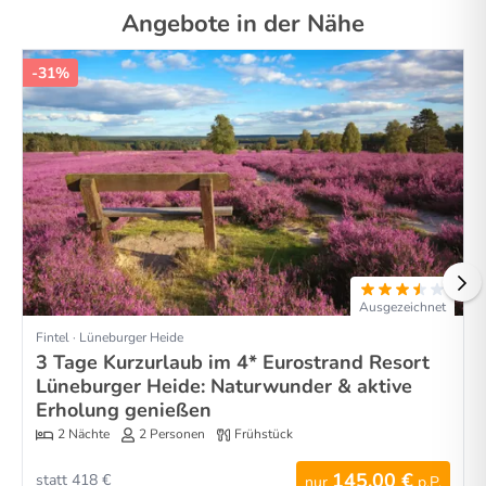
Angebote in der Nähe
-31%
Ausgezeichnet
Fintel · Lüneburger Heide
3 Tage Kurzurlaub im 4* Eurostrand Resort
Lüneburger Heide: Naturwunder & aktive
Erholung genießen
2 Nächte
2 Personen
Frühstück
145,00 €
statt 418 €
nur
p.P.