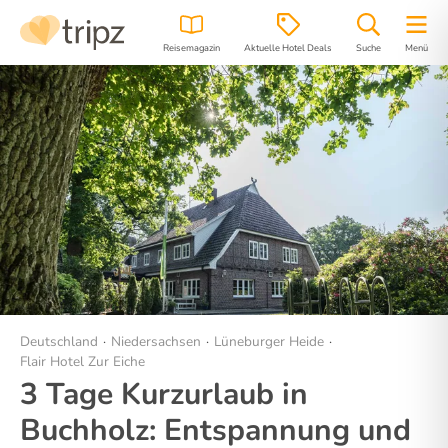
Reisemagazin
Aktuelle Hotel Deals
Suche
Menü
Hotel
Bilder
Region
Lage
Deutschland
Niedersachsen
Lüneburger Heide
Flair Hotel Zur Eiche
3 Tage Kurzurlaub in
Buchholz: Entspannung und