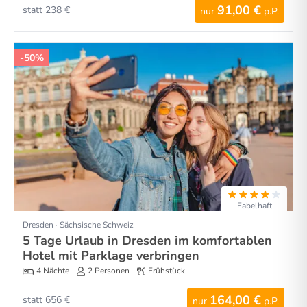
91,00 €
statt 238 €
nur
p.P.
-50%
Fabelhaft
Dresden · Sächsische Schweiz
5 Tage Urlaub in Dresden im komfortablen
Hotel mit Parklage verbringen
4 Nächte
2 Personen
Frühstück
164,00 €
statt 656 €
nur
p.P.