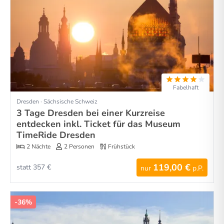
Fabelhaft
Dresden · Sächsische Schweiz
3 Tage Dresden bei einer Kurzreise
entdecken inkl. Ticket für das Museum
TimeRide Dresden
2 Nächte
2 Personen
Frühstück
119,00 €
statt 357 €
nur
p.P.
-36%