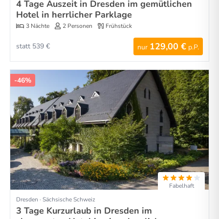
4 Tage Auszeit in Dresden im gemütlichen
Hotel in herrlicher Parklage
3 Nächte
2 Personen
Frühstück
129,00 €
statt 539 €
nur
p.P.
-46%
Fabelhaft
Dresden · Sächsische Schweiz
3 Tage Kurzurlaub in Dresden im