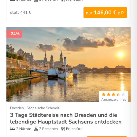
146,00 €
statt 441 €
nur
p.P.
-24%
Ausgezeichnet
Dresden · Sächsische Schweiz
3 Tage Städtereise nach Dresden und die
lebendige Hauptstadt Sachsens entdecken
2 Nächte
2 Personen
Frühstück