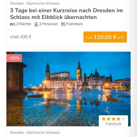
Dresden · Sächsische Schweiz
3 Tage bei einer Kurzreise nach Dresden im
Schloss mit Elbblick übernachten
2 Nächte
2 Personen
Frühstück
110,00 €
statt 435 €
nur
p.P.
-52%
Fabelhaft
Dresden · Sächsische Schweiz