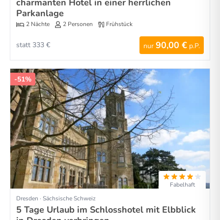
charmanten Hotel in einer herrlichen
Parkanlage
2 Nächte
2 Personen
Frühstück
90,00 €
statt 333 €
nur
p.P.
-51%
Fabelhaft
Dresden · Sächsische Schweiz
5 Tage Urlaub im Schlosshotel mit Elbblick