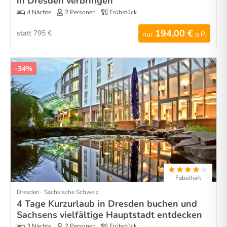
in Dresden verbringen
4 Nächte
2 Personen
Frühstück
194,00 €
statt 795 €
nur
p.P.
-34%
Fabelhaft
Dresden · Sächsische Schweiz
4 Tage Kurzurlaub in Dresden buchen und
Sachsens vielfältige Hauptstadt entdecken
3 Nächte
2 Personen
Frühstück