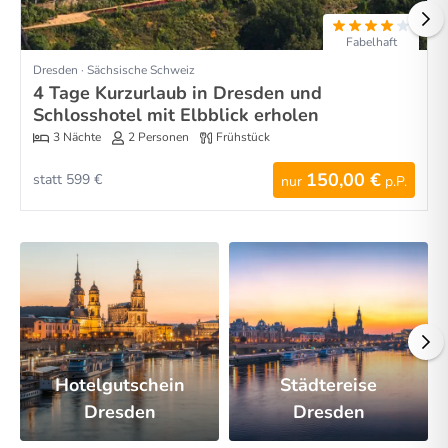
Fabelhaft
Dresden · Sächsische Schweiz
4 Tage Kurzurlaub in Dresden und
Schlosshotel mit Elbblick erholen
3 Nächte
2 Personen
Frühstück
150,00 €
statt 599 €
nur
p.P.
Hotelgutschein
Städtereise
Dresden
Dresden