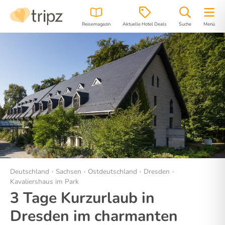
Reisemagazin
Aktuelle Hotel Deals
Suche
Menü
Hotel
Bilder
Region
Lage
Deutschland
Sachsen
Ostdeutschland
Dresden
Kavaliershaus im Park
3 Tage Kurzurlaub in
Dresden im charmanten