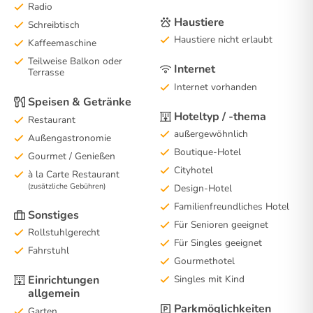
Radio
Haustiere
Schreibtisch
Haustiere nicht erlaubt
Kaffeemaschine
Teilweise Balkon oder
Internet
Terrasse
Internet vorhanden
Speisen & Getränke
Hoteltyp / -thema
Restaurant
außergewöhnlich
Außengastronomie
Boutique-Hotel
Gourmet / Genießen
Cityhotel
à la Carte Restaurant
(zusätzliche Gebühren)
Design-Hotel
Familienfreundliches Hotel
Sonstiges
Für Senioren geeignet
Rollstuhlgerecht
Für Singles geeignet
Fahrstuhl
Gourmethotel
Einrichtungen
Singles mit Kind
allgemein
Parkmöglichkeiten
Garten