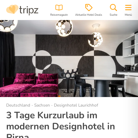
Reisemagazin
Aktuelle Hotel Deals
Suche
Menü
Hotel
Bilder
Region
Lage
Deutschland
Sachsen
Designhotel Laurichhof
3 Tage Kurzurlaub im
modernen Designhotel in
Pirna