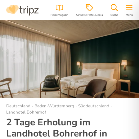
Reisemagazin
Aktuelle Hotel Deals
Suche
Menü
Hotel
Bilder
Region
Lage
Deutschland
Baden-Württemberg
Süddeutschland
Landhotel Bohrerhof
2 Tage Erholung im
Landhotel Bohrerhof in