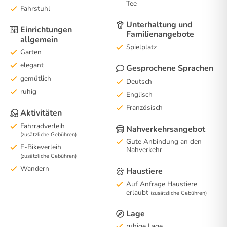
Tee
Fahrstuhl
Unterhaltung und
Einrichtungen
Familienangebote
allgemein
Spielplatz
Garten
elegant
Gesprochene Sprachen
gemütlich
Deutsch
ruhig
Englisch
Französisch
Aktivitäten
Fahrradverleih
Nahverkehrsangebot
(zusätzliche Gebühren)
Gute Anbindung an den
E-Bikeverleih
Nahverkehr
(zusätzliche Gebühren)
Wandern
Haustiere
Auf Anfrage Haustiere
erlaubt
(zusätzliche Gebühren)
Lage
ruhige Lage