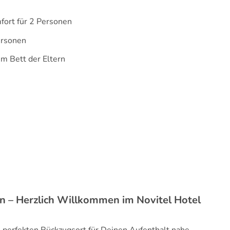
ort für 2 Personen
ersonen
im Bett der Eltern
– Herzlich Willkommen im Novitel Hotel
n perfekten Rückzugsort für Deinen Aufenthalt nahe