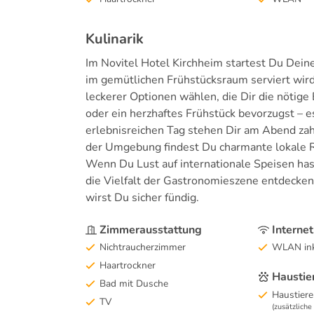
Kulinarik
Im Novitel Hotel Kirchheim startest Du Dein
im gemütlichen Frühstücksraum serviert wird.
leckerer Optionen wählen, die Dir die nötige
oder ein herzhaftes Frühstück bevorzugst – 
erlebnisreichen Tag stehen Dir am Abend zahl
der Umgebung findest Du charmante lokale Re
Wenn Du Lust auf internationale Speisen hast
die Vielfalt der Gastronomieszene entdecken
wirst Du sicher fündig.
Zimmerausstattung
Internet
Nichtraucherzimmer
WLAN ink
Haartrockner
Haustie
Bad mit Dusche
Haustiere
TV
(zusätzlich