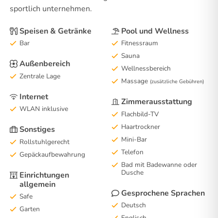
sportlich unternehmen.
Speisen & Getränke
Pool und Wellness
Bar
Fitnessraum
Sauna
Außenbereich
Wellnessbereich
Zentrale Lage
Massage
(zusätzliche Gebühren)
Internet
Zimmerausstattung
WLAN inklusive
Flachbild-TV
Haartrockner
Sonstiges
Mini-Bar
Rollstuhlgerecht
Telefon
Gepäckaufbewahrung
Bad mit Badewanne oder
Dusche
Einrichtungen
allgemein
Gesprochene Sprachen
Safe
Deutsch
Garten
Englisch