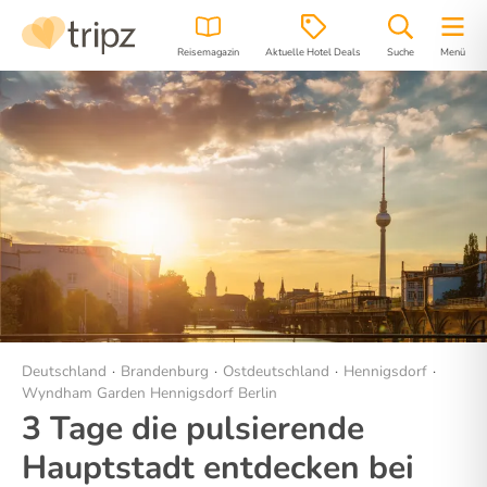
Reisemagazin
Aktuelle Hotel Deals
Suche
Menü
Hotel
Bilder
Region
Lage
Deutschland
Brandenburg
Ostdeutschland
Hennigsdorf
Wyndham Garden Hennigsdorf Berlin
3 Tage die pulsierende
Hauptstadt entdecken bei