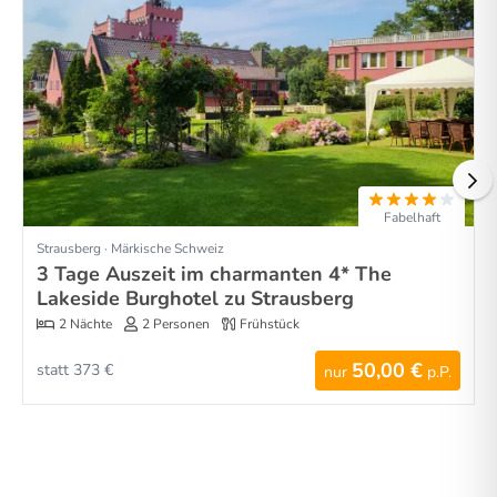
Fabelhaft
Strausberg · Märkische Schweiz
3 Tage Auszeit im charmanten 4* The
Lakeside Burghotel zu Strausberg
2 Nächte
2 Personen
Frühstück
50,00 €
statt 373 €
nur
p.P.