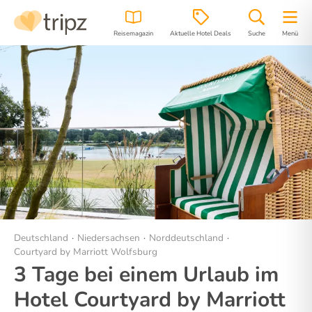
Reisemagazin
Aktuelle Hotel Deals
Suche
Menü
Hotel
Bilder
Region
Lage
Deutschland
Niedersachsen
Norddeutschland
Courtyard by Marriott Wolfsburg
3 Tage bei einem Urlaub im
Hotel Courtyard by Marriott