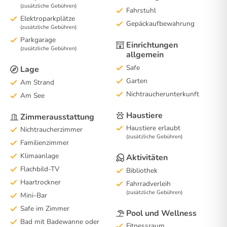
(zusätzliche Gebühren)
Fahrstuhl
Elektroparkplätze
Gepäckaufbewahrung
(zusätzliche Gebühren)
Parkgarage
Einrichtungen
(zusätzliche Gebühren)
allgemein
Safe
Lage
Garten
Am Strand
Nichtraucherunterkunft
Am See
Haustiere
Zimmerausstattung
Haustiere erlaubt
Nichtraucherzimmer
(zusätzliche Gebühren)
Familienzimmer
Klimaanlage
Aktivitäten
Flachbild-TV
Bibliothek
Haartrockner
Fahrradverleih
(zusätzliche Gebühren)
Mini-Bar
Safe im Zimmer
Pool und Wellness
Bad mit Badewanne oder
Fitnessraum