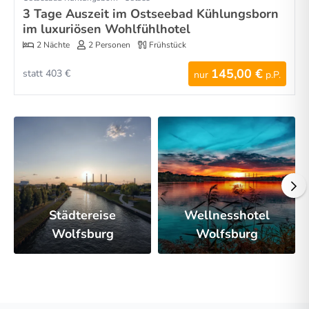
3 Tage Auszeit im Ostseebad Kühlungsborn
im luxuriösen Wohlfühlhotel
2 Nächte
2 Personen
Frühstück
145,00 €
statt 403 €
nur
p.P.
Städtereise
Wellnesshotel
Wolfsburg
Wolfsburg