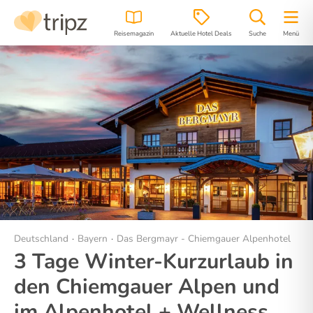
Reisemagazin
Aktuelle Hotel Deals
Suche
Menü
Hotel
Bilder
Region
Lage
Deutschland
Bayern
Das Bergmayr - Chiemgauer Alpenhotel
3 Tage Winter-Kurzurlaub in
den Chiemgauer Alpen und
im Alpenhotel + Wellness