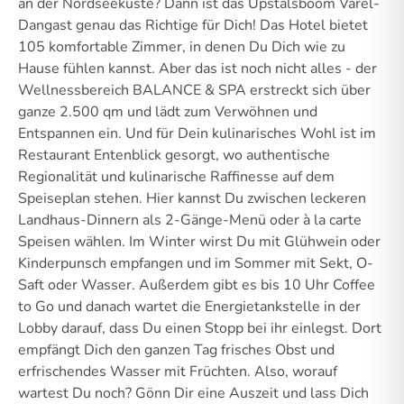
an der Nordseeküste? Dann ist das Upstalsboom Varel-
Dangast genau das Richtige für Dich! Das Hotel bietet
105 komfortable Zimmer, in denen Du Dich wie zu
Hause fühlen kannst. Aber das ist noch nicht alles - der
Wellnessbereich BALANCE & SPA erstreckt sich über
ganze 2.500 qm und lädt zum Verwöhnen und
Entspannen ein. Und für Dein kulinarisches Wohl ist im
Restaurant Entenblick gesorgt, wo authentische
Regionalität und kulinarische Raffinesse auf dem
Speiseplan stehen. Hier kannst Du zwischen leckeren
Landhaus-Dinnern als 2-Gänge-Menü oder à la carte
Speisen wählen. Im Winter wirst Du mit Glühwein oder
Kinderpunsch empfangen und im Sommer mit Sekt, O-
Saft oder Wasser. Außerdem gibt es bis 10 Uhr Coffee
to Go und danach wartet die Energietankstelle in der
Lobby darauf, dass Du einen Stopp bei ihr einlegst. Dort
empfängt Dich den ganzen Tag frisches Obst und
erfrischendes Wasser mit Früchten. Also, worauf
wartest Du noch? Gönn Dir eine Auszeit und lass Dich