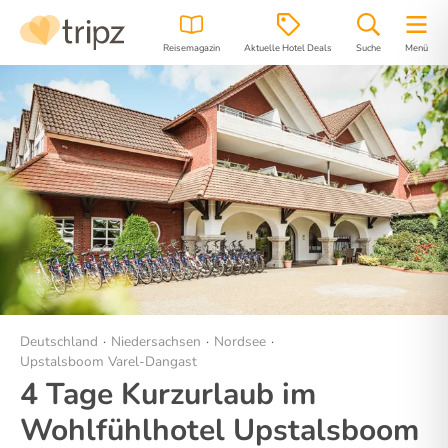
Reisemagazin
Aktuelle Hotel Deals
Suche
Menü
Hotel
Bilder
Region
Lage
Deutschland
Niedersachsen
Nordsee
Upstalsboom Varel-Dangast
4 Tage Kurzurlaub im
Wohlfühlhotel Upstalsboom