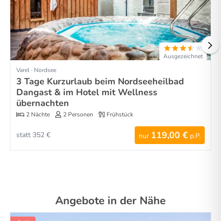
Ausgezeichnet
Varel · Nordsee
3 Tage Kurzurlaub beim Nordseeheilbad
Dangast & im Hotel mit Wellness
übernachten
2 Nächte
2 Personen
Frühstück
119,00 €
statt 352 €
nur
p.P.
Angebote in der Nähe