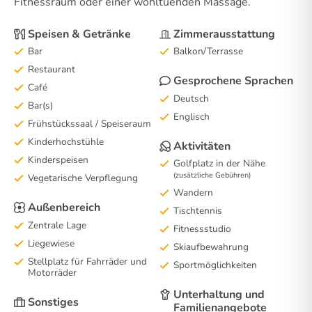
Fitnessraum oder einer wohltuenden Massage.
Speisen & Getränke
Zimmerausstattung
Bar
Balkon/Terrasse
Restaurant
Gesprochene Sprachen
Café
Deutsch
Bar(s)
Englisch
Frühstückssaal / Speiseraum
Kinderhochstühle
Aktivitäten
Kinderspeisen
Golfplatz in der Nähe
(zusätzliche Gebühren)
Vegetarische Verpflegung
Wandern
Außenbereich
Tischtennis
Zentrale Lage
Fitnessstudio
Liegewiese
Skiaufbewahrung
Stellplatz für Fahrräder und
Sportmöglichkeiten
Motorräder
Unterhaltung und
Sonstiges
Familienangebote