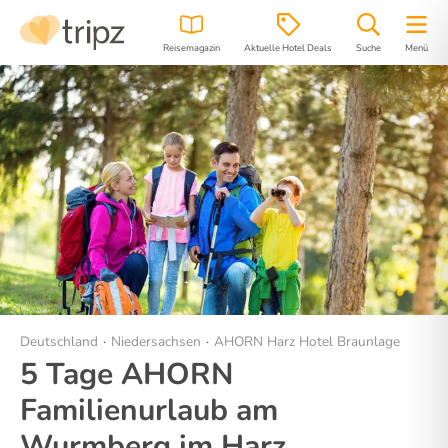
Reisemagazin
Aktuelle Hotel Deals
Suche
Menü
Hotel
Bilder
Lage
Deutschland
Niedersachsen
AHORN Harz Hotel Braunlage
5 Tage AHORN
Familienurlaub am
Wurmberg im Harz