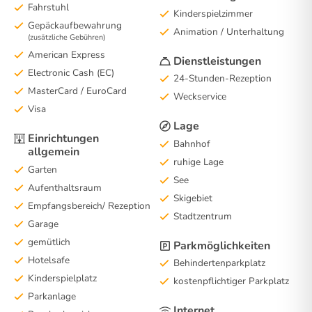
Fahrstuhl
Kinderspielzimmer
Gepäckaufbewahrung
Animation / Unterhaltung
(zusätzliche Gebühren)
American Express
Dienstleistungen
Electronic Cash (EC)
24-Stunden-Rezeption
MasterCard / EuroCard
Weckservice
Visa
Lage
Einrichtungen
Bahnhof
allgemein
ruhige Lage
Garten
See
Aufenthaltsraum
Skigebiet
Empfangsbereich/ Rezeption
Stadtzentrum
Garage
gemütlich
Parkmöglichkeiten
Hotelsafe
Behindertenparkplatz
Kinderspielplatz
kostenpflichtiger Parkplatz
Parkanlage
Internet