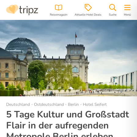
Reisemagazin
Aktuelle Hotel Deals
Suche
Menü
Hotel
Bilder
Region
Lage
Deutschland
Ostdeutschland
Berlin
Hotel Seifert
5 Tage Kultur und Großstadt
Flair in der aufregenden
Metropole Berlin erleben