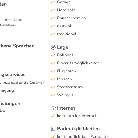
Garage
ten
Hotelsafe
k
Raucherbereich
 in der Nähe
e Gebühren)
rustikal
traditionell
hene Sprachen
Lage
Bahnhof
Einkaufsmöglichkeiten
Flughafen
ngsservices
Museen
rvice
(zusätzliche Gebühren)
Stadtzentrum
inigung
Weingut
eistungen
Internet
ice
kostenfreies Internet
Parkmöglichkeiten
kostenpflichtiger Parkplatz