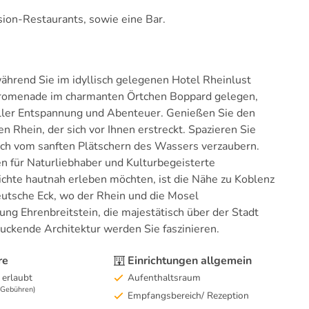
ion-Restaurants, sowie eine Bar.
während Sie im idyllisch gelegenen Hotel Rheinlust
npromenade im charmanten Örtchen Boppard gelegen,
voller Entspannung und Abenteuer. Genießen Sie den
 Rhein, der sich vor Ihnen erstreckt. Spazieren Sie
ich vom sanften Plätschern des Wassers verzaubern.
en für Naturliebhaber und Kulturbegeisterte
ichte hautnah erleben möchten, ist die Nähe zu Koblenz
eutsche Eck, wo der Rhein und die Mosel
ng Ehrenbreitstein, die majestätisch über der Stadt
ruckende Architektur werden Sie faszinieren.
re
Einrichtungen allgemein
 erlaubt
Aufenthaltsraum
e Gebühren)
Empfangsbereich/ Rezeption