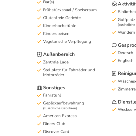
Bar(s)
Aktivitä
Frühstückssaal / Speiseraum
Bibliothe
Glutenfreie Gerichte
Golfplatz
(zusätzlich
Kinderhochstühle
Wandern
Kinderspeisen
Vegetarische Verpflegung
Gesproc
Deutsch
Außenbereich
Englisch
Zentrale Lage
Stellplatz für Fahrräder und
Reinigu
Motorräder
Wäschese
Sonstiges
Zimmerre
Fahrstuhl
Dienstl
Gepäckaufbewahrung
(zusätzliche Gebühren)
Weckserv
American Express
Diners Club
Discover Card