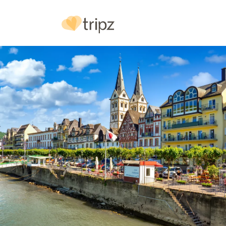
Hotel
& Ausstattung
Bilder
Lage
& Anf