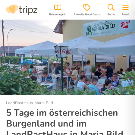
Reisemagazin
Aktuelle Hotel Deals
Suche
Menü
Hotel
Bilder
Region
Lage
LandRastHaus Maria Bild
5 Tage im österreichischen
Burgenland und im
LandRastHaus in Maria Bild