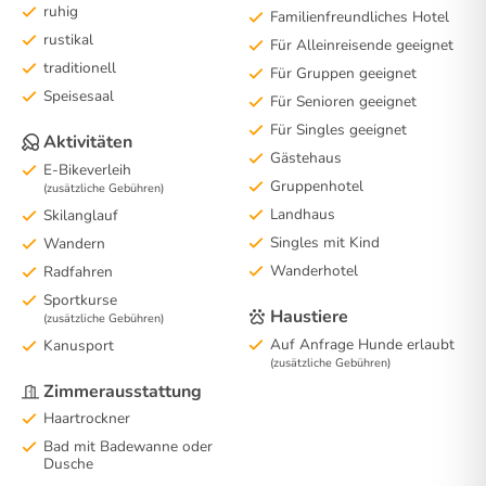
ruhig
Familienfreundliches Hotel
rustikal
Für Alleinreisende geeignet
traditionell
Für Gruppen geeignet
Speisesaal
Für Senioren geeignet
Für Singles geeignet
Aktivitäten
Gästehaus
E-Bikeverleih
Gruppenhotel
(zusätzliche Gebühren)
Landhaus
Skilanglauf
Singles mit Kind
Wandern
Wanderhotel
Radfahren
Sportkurse
Haustiere
(zusätzliche Gebühren)
Auf Anfrage Hunde erlaubt
Kanusport
(zusätzliche Gebühren)
Zimmerausstattung
Haartrockner
Bad mit Badewanne oder
Dusche