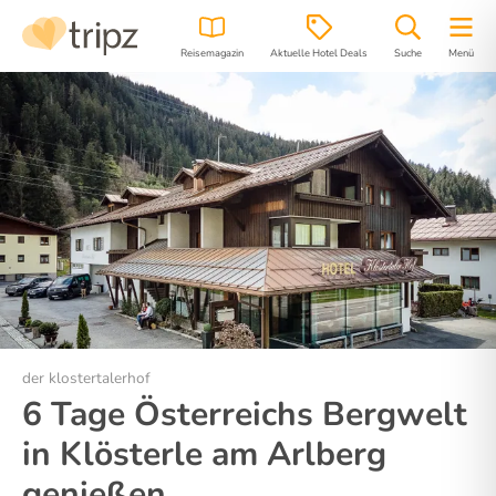
Reisemagazin
Aktuelle Hotel Deals
Suche
Menü
Hotel
Bilder
Region
Lage
der klostertalerhof
6 Tage Österreichs Bergwelt
in Klösterle am Arlberg
genießen