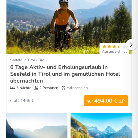
Ausgezeichnet
Seefeld in Tirol · Tirol
6 Tage Aktiv- und Erholungsurlaub in
Seefeld in Tirol und im gemütlichen Hotel
übernachten
5 Nächte
2 Personen
Halbpension
494,00 €
statt 1465 €
nur
p.P.