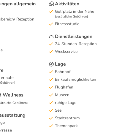
tungen allgemein
Aktivitäten
Golfplatz in der Nähe
(zusätzliche Gebühren)
bereich/ Rezeption
Fitnessstudio
Dienstleistungen
24-Stunden-Rezeption
ge
Weckservice
Lage
re
Bahnhof
 erlaubt
Einkaufsmöglichkeiten
e Gebühren)
Flughafen
d Wellness
Museen
ruhige Lage
sätzliche Gebühren)
See
usstattung
Stadtzentrum
age
Themenpark
rrasse