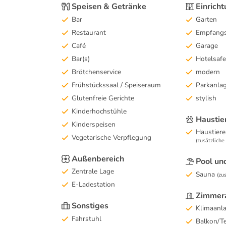
Speisen & Getränke
Einrich
Bar
Garten
Restaurant
Empfangs
Café
Garage
Bar(s)
Hotelsafe
Brötchenservice
modern
Frühstückssaal / Speiseraum
Parkanla
Glutenfreie Gerichte
stylish
Kinderhochstühle
Haustie
Kinderspeisen
Haustiere
Vegetarische Verpflegung
(zusätzlich
Außenbereich
Pool un
Zentrale Lage
Sauna
(zu
E-Ladestation
Zimmera
Sonstiges
Klimaanl
Fahrstuhl
Balkon/Te