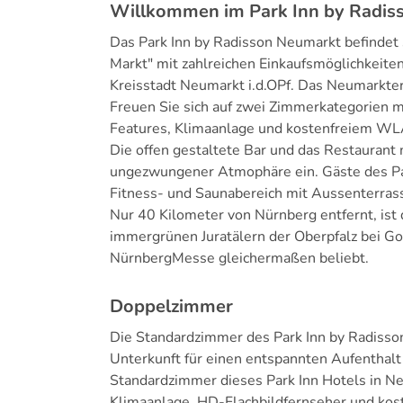
Willkommen im Park Inn by Radiss
Das Park Inn by Radisson Neumarkt befindet 
Markt" mit zahlreichen Einkaufsmöglichkeiten
Kreisstadt Neumarkt i.d.OPf. Das Neumarkte
Freuen Sie sich auf zwei Zimmerkategorien m
Features, Klimaanlage und kostenfreiem W
Die offen gestaltete Bar und das Restaurant
ungezwungener Atmophäre ein. Gäste des Pa
Fitness- und Saunabereich mit Aussenterrass
Nur 40 Kilometer von Nürnberg entfernt, ist
immergrünen Juratälern der Oberpfalz bei G
NürnbergMesse gleichermaßen beliebt.
Doppelzimmer
Die Standardzimmer des Park Inn by Radisso
Unterkunft für einen entspannten Aufenthalt
Standardzimmer dieses Park Inn Hotels in N
Klimaanlage, HD-Flachbildfernseher und k