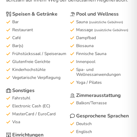
achtsam auf Ihrem Weg der behutsamen Regeneration.
Speisen & Getränke
Pool und Wellness
Bar
Sauna
(zusätzliche Gebühren)
Restaurant
Massage
(zusätzliche Gebühren)
Café
Dampfbad
Bar(s)
Biosauna
Frühstückssaal / Speiseraum
Finnische Sauna
Glutenfreie Gerichte
Innenpool
Kinderhochstühle
Spa- und
Wellnessanwendungen
Vegetarische Verpflegung
Yoga / Pilates
Sonstiges
Zimmerausstattung
Fahrstuhl
Balkon/Terrasse
Electronic Cash (EC)
MasterCard / EuroCard
Gesprochene Sprachen
Visa
Deutsch
Englisch
Einrichtungen