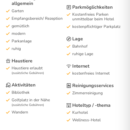
allgemein
Parkmöglichkeiten
Garten
Kostenfreies Parken
Empfangsbereich/ Rezeption
unmittelbar beim Hotel
gemütlich
kostenpflichtiger Parkplatz
modern
Lage
Parkanlage
Bahnhof
ruhig
ruhige Lage
Haustiere
Internet
Haustiere erlaubt
kostenfreies Internet
(zusätzliche Gebühren)
Aktivitäten
Reinigungsservices
Bibliothek
Zimmerreinigung
Golfplatz in der Nähe
Hoteltyp / -thema
(zusätzliche Gebühren)
Wandern
Kurhotel
Wellness-Hotel