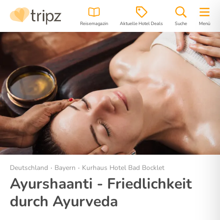
Reisemagazin
Aktuelle Hotel Deals
Suche
Menü
Hotel
Bilder
Lage
Deutschland
Bayern
Kurhaus Hotel Bad Bocklet
Ayurshaanti - Friedlichkeit
durch Ayurveda