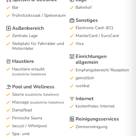
Bar
Bahnhof
Frühstückssaal / Speiseraum
Sonstiges
Außenbereich
Electronic Cash (EC)
Zentrale Lage
MasterCard / EuroCard
Stellplatz für Fahrräder und
Visa
Motorräder
Einrichtungen
Haustiere
allgemein
Haustiere erlaubt
Empfangsbereich/ Rezeption
(zusätzliche Gebühren)
gemütlich
rustikal
Pool und Wellness
Sauna
(zusätzliche Gebühren)
Internet
Massage
(zusätzliche Gebühren)
kostenfreies Internet
Dampfbad
Finnische Sauna
Reinigungsservices
Jacuzzi / Whirlpool
Zimmerreinigung
Spa- und