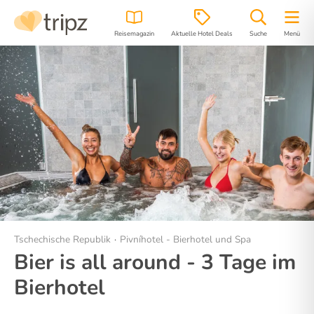
Reisemagazin
Aktuelle Hotel Deals
Suche
Menü
Hotel
Bilder
Region
Lage
Tschechische Republik
Pivníhotel - Bierhotel und Spa
Bier is all around - 3 Tage im
Bierhotel