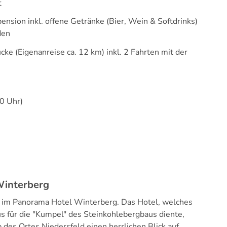
t
sion inkl. offene Getränke (Bier, Wein & Softdrinks)
den
ke (Eigenanreise ca. 12 km) inkl. 2 Fahrten mit der
0 Uhr)
interberg
im Panorama Hotel Winterberg. Das Hotel, welches
s für die "Kumpel" des Steinkohlebergbaus diente,
b des Ortes Niedersfeld einen herrlichen Blick auf