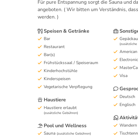
Für pure Entspannung sorgt die Sauna und
angeboten. ( Wir bitten um Verständnis, da
werden. )
Speisen & Getränke
Sonstig
Bar
Gepäckau
(zusätzlich
Restaurant
American
Bar(s)
Electroni
Frühstückssaal / Speiseraum
MasterCa
Kinderhochstühle
Visa
Kinderspeisen
Vegetarische Verpflegung
Gesproc
Deutsch
Haustiere
Englisch
Haustiere erlaubt
(zusätzliche Gebühren)
Aktivitä
Pool und Wellness
Wandern
Sauna
Tischtenn
(zusätzliche Gebühren)