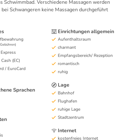
 das Schwimmbad. Verschiedene Massagen werden
ss bei Schwangeren keine Massagen durchgeführt
es
Einrichtungen allgemein
fbewahrung
Aufenthaltsraum
e Gebühren)
charmant
 Express
Empfangsbereich/ Rezeption
c Cash (EC)
romantisch
rd / EuroCard
ruhig
Lage
hene Sprachen
Bahnhof
Flughafen
ruhige Lage
Stadtzentrum
ten
Internet
is
kostenfreies Internet