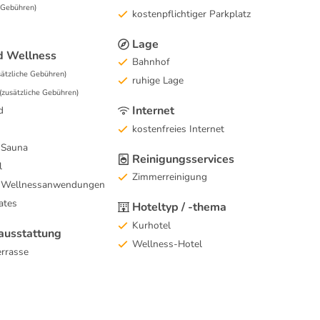
e Gebühren)
kostenpflichtiger Parkplatz
Lage
d Wellness
Bahnhof
sätzliche Gebühren)
ruhige Lage
(zusätzliche Gebühren)
Internet
d
kostenfreies Internet
 Sauna
Reinigungsservices
l
Zimmerreinigung
 Wellnessanwendungen
ates
Hoteltyp / -thema
Kurhotel
usstattung
Wellness-Hotel
rrasse