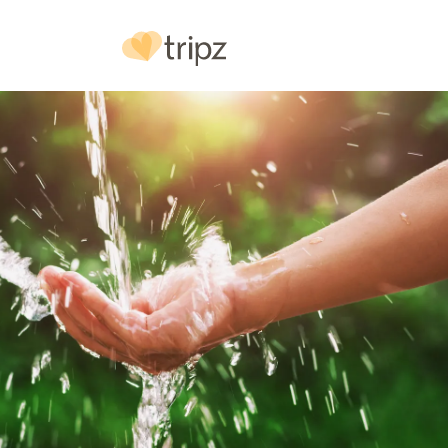
Hotel
& Ausstattung
Bilder
Lage
& Anf