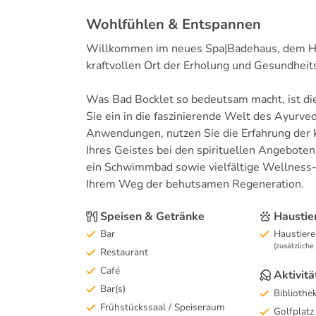
Wohlfühlen & Entspannen
Willkommen im neues Spa|Badehaus, dem Her
kraftvollen Ort der Erholung und Gesundheit
Was Bad Bocklet so bedeutsam macht, ist di
Sie ein in die faszinierende Welt des Ayurv
Anwendungen, nutzen Sie die Erfahrung der k
Ihres Geistes bei den spirituellen Angebote
ein Schwimmbad sowie vielfältige Wellness-
Ihrem Weg der behutsamen Regeneration.
Speisen & Getränke
Haustie
Bar
Haustiere
(zusätzlich
Restaurant
Café
Aktivitä
Bar(s)
Bibliothe
Frühstückssaal / Speiseraum
Golfplatz