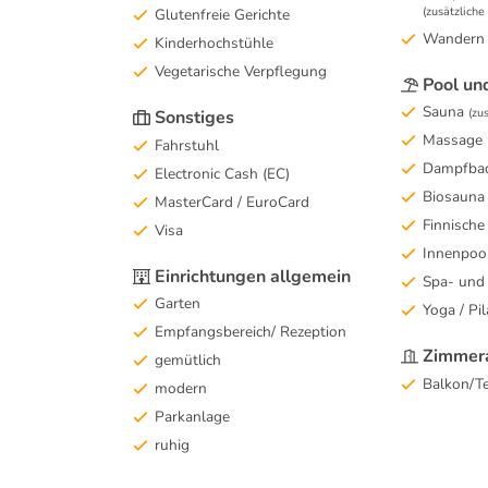
(zusätzlich
Glutenfreie Gerichte
Wandern
Kinderhochstühle
Vegetarische Verpflegung
Pool un
Sauna
(zu
Sonstiges
Massage
Fahrstuhl
Dampfba
Electronic Cash (EC)
Biosauna
MasterCard / EuroCard
Finnische
Visa
Innenpoo
Einrichtungen allgemein
Spa- und
Garten
Yoga / Pil
Empfangsbereich/ Rezeption
Zimmera
gemütlich
Balkon/Te
modern
Parkanlage
ruhig