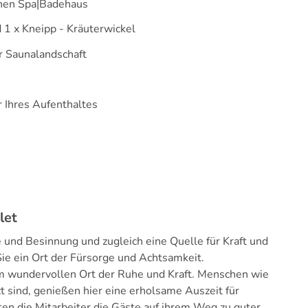
rnen Spa|Badehaus
1 x Kneipp - Kräuterwickel
 Saunalandschaft
 Ihres Aufenthaltes
let
 und Besinnung und zugleich eine Quelle für Kraft und
Sie ein Ort der Fürsorge und Achtsamkeit.
nem wundervollen Ort der Ruhe und Kraft. Menschen wie
t sind, genießen hier eine erholsame Auszeit für
en die Mitarbeiter die Gäste auf ihrem Weg zu guter