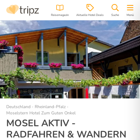
Reisemagazin
Aktuelle Hotel Deals
Suche
Menü
Hotel
Bilder
Lage
Deutschland
Rheinland-Pfalz
Moselstern Hotel Zum Guten Onkel
MOSEL AKTIV -
RADFAHREN & WANDERN