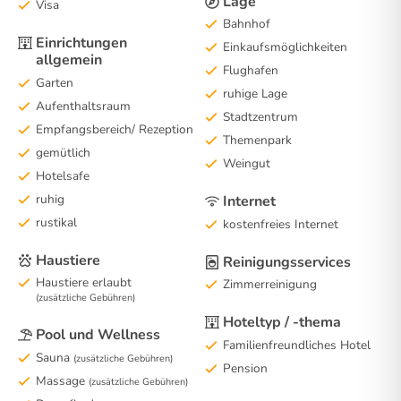
Lage
Visa
Bahnhof
Einrichtungen
Einkaufsmöglichkeiten
allgemein
Flughafen
Garten
ruhige Lage
Aufenthaltsraum
Stadtzentrum
Empfangsbereich/ Rezeption
Themenpark
gemütlich
Weingut
Hotelsafe
ruhig
Internet
rustikal
kostenfreies Internet
Haustiere
Reinigungsservices
Haustiere erlaubt
Zimmerreinigung
(zusätzliche Gebühren)
Hoteltyp / -thema
Pool und Wellness
Familienfreundliches Hotel
Sauna
(zusätzliche Gebühren)
Pension
Massage
(zusätzliche Gebühren)