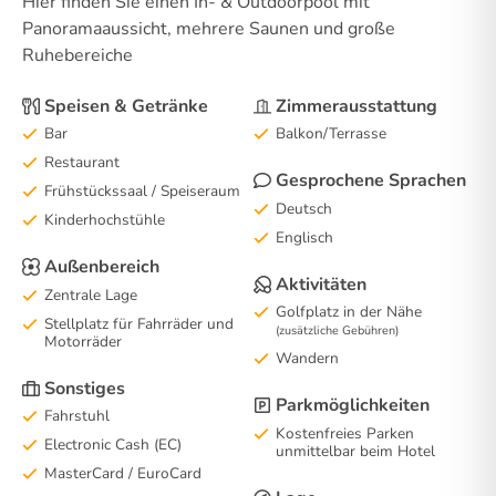
Hier finden Sie einen In- & Outdoorpool mit
Panoramaaussicht, mehrere Saunen und große
Ruhebereiche
Speisen & Getränke
Zimmerausstattung
Bar
Balkon/Terrasse
Restaurant
Gesprochene Sprachen
Frühstückssaal / Speiseraum
Deutsch
Kinderhochstühle
Englisch
Außenbereich
Aktivitäten
Zentrale Lage
Golfplatz in der Nähe
Stellplatz für Fahrräder und
(zusätzliche Gebühren)
Motorräder
Wandern
Sonstiges
Parkmöglichkeiten
Fahrstuhl
Kostenfreies Parken
Electronic Cash (EC)
unmittelbar beim Hotel
MasterCard / EuroCard