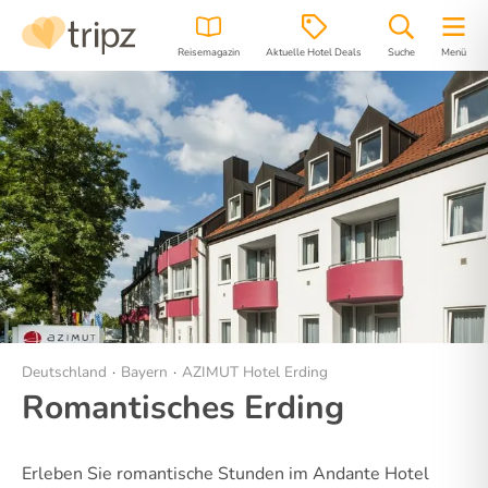
Reisemagazin
Aktuelle Hotel Deals
Suche
Menü
Hotel
Bilder
Region
Lage
Deutschland
Bayern
AZIMUT Hotel Erding
Romantisches Erding
Erleben Sie romantische Stunden im Andante Hotel