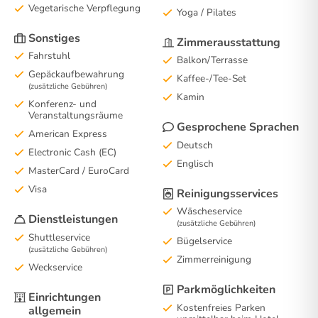
Vegetarische Verpflegung
Yoga / Pilates
Sonstiges
Zimmerausstattung
Fahrstuhl
Balkon/Terrasse
Gepäckaufbewahrung
Kaffee-/Tee-Set
(zusätzliche Gebühren)
Kamin
Konferenz- und
Veranstaltungsräume
Gesprochene Sprachen
American Express
Deutsch
Electronic Cash (EC)
Englisch
MasterCard / EuroCard
Visa
Reinigungsservices
Wäscheservice
Dienstleistungen
(zusätzliche Gebühren)
Shuttleservice
Bügelservice
(zusätzliche Gebühren)
Zimmerreinigung
Weckservice
Parkmöglichkeiten
Einrichtungen
Kostenfreies Parken
allgemein