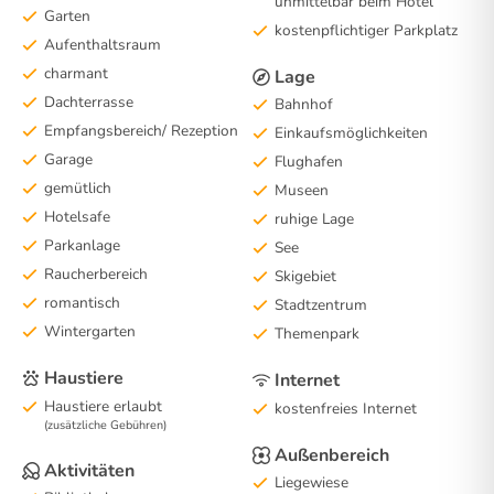
unmittelbar beim Hotel
Garten
kostenpflichtiger Parkplatz
Aufenthaltsraum
charmant
Lage
Dachterrasse
Bahnhof
Empfangsbereich/ Rezeption
Einkaufsmöglichkeiten
Garage
Flughafen
gemütlich
Museen
Hotelsafe
ruhige Lage
Parkanlage
See
Raucherbereich
Skigebiet
romantisch
Stadtzentrum
Wintergarten
Themenpark
Haustiere
Internet
Haustiere erlaubt
kostenfreies Internet
(zusätzliche Gebühren)
Außenbereich
Aktivitäten
Liegewiese