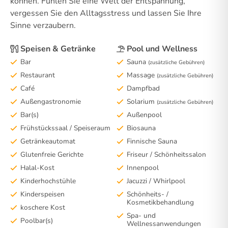
können. Fühlen Sie eine Welt der Entspannung,
vergessen Sie den Alltagsstress und lassen Sie Ihre
Sinne verzaubern.
Speisen & Getränke
Pool und Wellness
Bar
Sauna
(zusätzliche Gebühren)
Restaurant
Massage
(zusätzliche Gebühren)
Café
Dampfbad
Außengastronomie
Solarium
(zusätzliche Gebühren)
Bar(s)
Außenpool
Frühstückssaal / Speiseraum
Biosauna
Getränkeautomat
Finnische Sauna
Glutenfreie Gerichte
Friseur / Schönheitssalon
Halal-Kost
Innenpool
Kinderhochstühle
Jacuzzi / Whirlpool
Kinderspeisen
Schönheits- /
Kosmetikbehandlung
koschere Kost
Spa- und
Poolbar(s)
Wellnessanwendungen