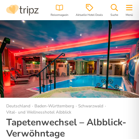
Reisemagazin
Aktuelle Hotel Deals
Suche
Menü
Hotel
Bilder
Lage
Deutschland
Baden-Württemberg
Schwarzwald
Vital- und Wellnesshotel Albblick
Tapetenwechsel – Albblick-
Verwöhntage