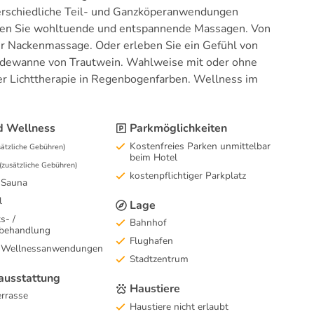
rschiedliche Teil- und Ganzköperanwendungen
ßen Sie wohltuende und entspannende Massagen. Von
er Nackenmassage. Oder erleben Sie ein Gefühl von
 Badewanne von Trautwein. Wahlweise mit oder ohne
r Lichttherapie in Regenbogenfarben. Wellness im
d Wellness
Parkmöglichkeiten
Kostenfreies Parken unmittelbar
sätzliche Gebühren)
beim Hotel
(zusätzliche Gebühren)
kostenpflichtiger Parkplatz
 Sauna
l
Lage
s- /
Bahnhof
behandlung
Flughafen
 Wellnessanwendungen
Stadtzentrum
usstattung
Haustiere
rrasse
Haustiere nicht erlaubt