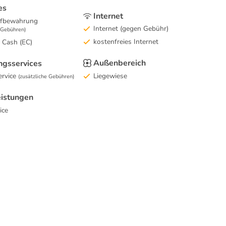
es
Internet
fbewahrung
Internet (gegen Gebühr)
e Gebühren)
kostenfreies Internet
c Cash (EC)
Außenbereich
ngsservices
Liegewiese
rvice
(zusätzliche Gebühren)
eistungen
ice