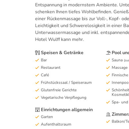
Entspannung in modernstem Ambiente. Unte
schenken Ihnen tiefes Wohlbefinden. Genie
einer Rückenmassage bis zur Voll-, Kopf- od
Leichtigkeit und Schwerelosigkeit in einer
Unterwassermassage und inkl. entspannende
Hotel Wulff kann mehr.
Speisen & Getränke
Pool un
Bar
Sauna
(zu
Restaurant
Massage
Café
Finnische
Frühstückssaal / Speiseraum
Innenpoo
Glutenfreie Gerichte
Schönheit
Kosmetik
Vegetarische Verpflegung
Spa- und
Einrichtungen allgemein
Zimmera
Garten
Balkon/Te
Aufenthaltsraum