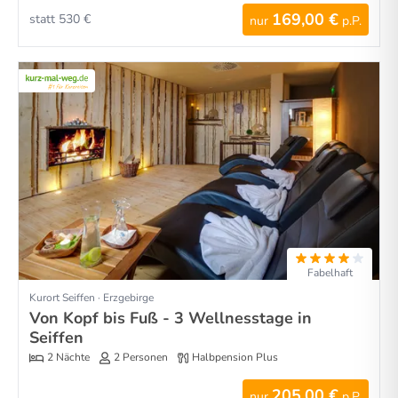
169,00 €
statt 530 €
nur
p.P.
Fabelhaft
Kurort Seiffen · Erzgebirge
Von Kopf bis Fuß - 3 Wellnesstage in
Seiffen
2 Nächte
2 Personen
Halbpension Plus
205,00 €
nur
p.P.