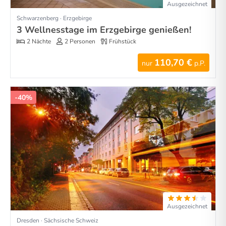
Ausgezeichnet
Schwarzenberg · Erzgebirge
3 Wellnesstage im Erzgebirge genießen!
2 Nächte
2 Personen
Frühstück
110,70 €
nur
p.P.
-40%
Ausgezeichnet
Dresden · Sächsische Schweiz