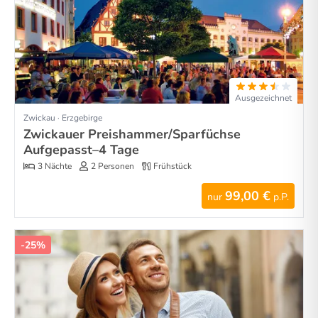
Ausgezeichnet
Zwickau · Erzgebirge
Zwickauer Preishammer/Sparfüchse
Aufgepasst–4 Tage
3 Nächte
2 Personen
Frühstück
99,00 €
nur
p.P.
-25%