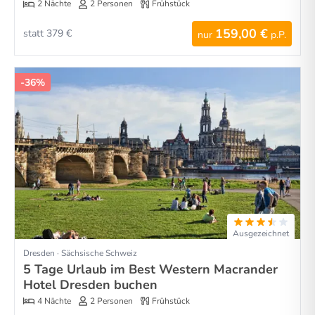
2 Nächte
2 Personen
Frühstück
159,00 €
statt 379 €
nur
p.P.
-36%
Ausgezeichnet
Dresden · Sächsische Schweiz
5 Tage Urlaub im Best Western Macrander
Hotel Dresden buchen
4 Nächte
2 Personen
Frühstück