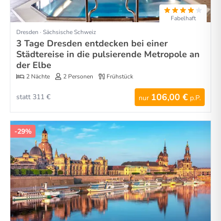
Fabelhaft
Dresden · Sächsische Schweiz
3 Tage Dresden entdecken bei einer
Städtereise in die pulsierende Metropole an
der Elbe
2 Nächte
2 Personen
Frühstück
106,00 €
statt 311 €
nur
p.P.
-29%