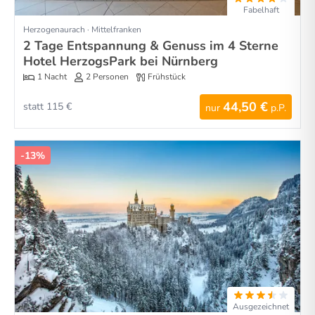
Fabelhaft
Herzogenaurach · Mittelfranken
2 Tage Entspannung & Genuss im 4 Sterne
Hotel HerzogsPark bei Nürnberg
1 Nacht
2 Personen
Frühstück
44,50 €
statt 115 €
nur
p.P.
-13%
Ausgezeichnet