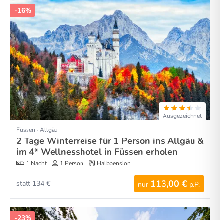
-16%
Ausgezeichnet
Füssen · Allgäu
2 Tage Winterreise für 1 Person ins Allgäu &
im 4* Wellnesshotel in Füssen erholen
1 Nacht
1 Person
Halbpension
113,00 €
statt 134 €
nur
p.P.
-23%