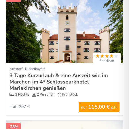
Fabelhaft
Arnstorf · Niederbayern
3 Tage Kurzurlaub & eine Auszeit wie im
Märchen im 4* Schlossparkhotel
Mariakirchen genießen
2 Nächte
2 Personen
Frühstück
115,00 €
statt 297 €
nur
p.P.
-28%