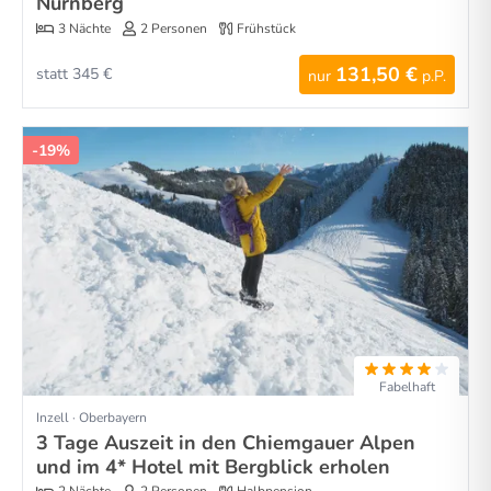
Nürnberg
3 Nächte
2 Personen
Frühstück
131,50 €
statt 345 €
nur
p.P.
-19%
Fabelhaft
Inzell · Oberbayern
3 Tage Auszeit in den Chiemgauer Alpen
und im 4* Hotel mit Bergblick erholen