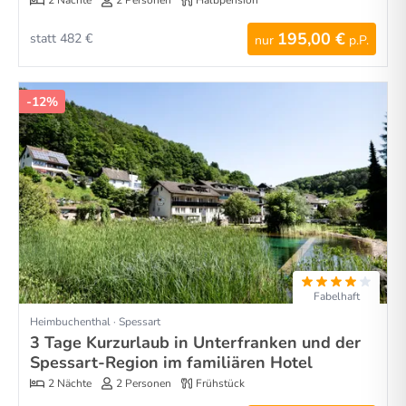
2 Nächte
2 Personen
Halbpension
195,00 €
statt 482 €
nur
p.P.
-12%
Fabelhaft
Heimbuchenthal · Spessart
3 Tage Kurzurlaub in Unterfranken und der
Spessart-Region im familiären Hotel
2 Nächte
2 Personen
Frühstück