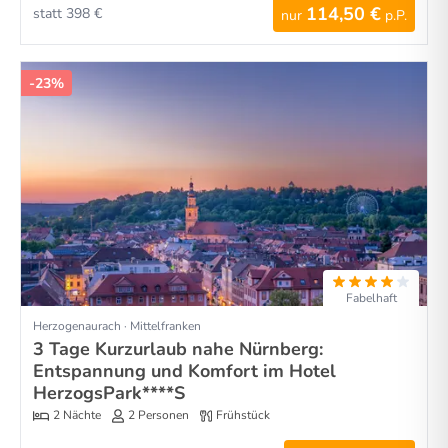
114,50 €
statt 398 €
nur
p.P.
-23%
Fabelhaft
Herzogenaurach · Mittelfranken
3 Tage Kurzurlaub nahe Nürnberg:
Entspannung und Komfort im Hotel
HerzogsPark****S
2 Nächte
2 Personen
Frühstück