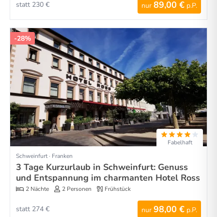
89,00 €
statt 230 €
nur
p.P.
-28%
Fabelhaft
Schweinfurt · Franken
3 Tage Kurzurlaub in Schweinfurt: Genuss
und Entspannung im charmanten Hotel Ross
2 Nächte
2 Personen
Frühstück
98,00 €
statt 274 €
nur
p.P.