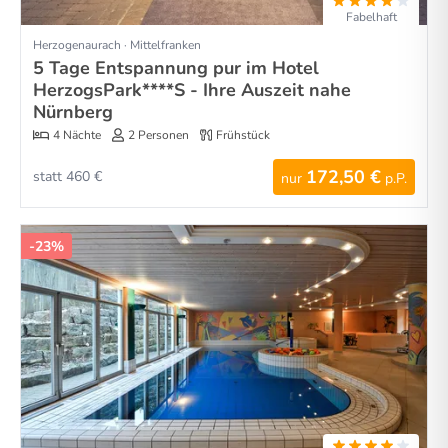
Fabelhaft
Herzogenaurach · Mittelfranken
5 Tage Entspannung pur im Hotel
HerzogsPark****S - Ihre Auszeit nahe
Nürnberg
4 Nächte
2 Personen
Frühstück
172,50 €
statt 460 €
nur
p.P.
-23%