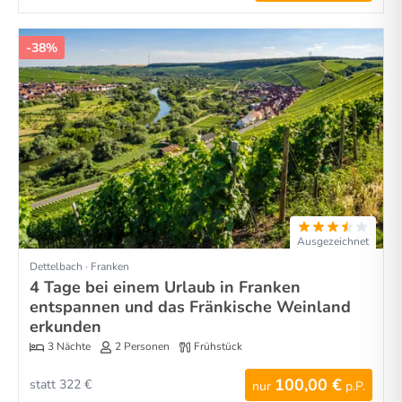
-38%
Ausgezeichnet
Dettelbach · Franken
4 Tage bei einem Urlaub in Franken
entspannen und das Fränkische Weinland
erkunden
3 Nächte
2 Personen
Frühstück
100,00 €
statt 322 €
nur
p.P.