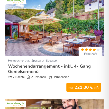
Fabelhaft
Heimbuchenthal (Spessart) · Spessart
Wochenendarrangement - inkl. 4- Gang
Genießermenü
2 Nächte
2 Personen
Halbpension
221,00 €
nur
p.P.