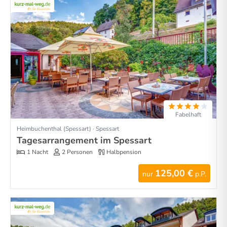
Fabelhaft
Heimbuchenthal (Spessart) · Spessart
Tagesarrangement im Spessart
1 Nacht
2 Personen
Halbpension
125,00 €
nur
p.P.