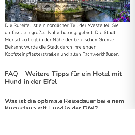
Die Rureifel ist ein nördlicher Teil der Westeifel. Sie
umfasst ein großes Naherholungsgebiet. Die Stadt
Monschau liegt in der Nähe der belgischen Grenze.
Bekannt wurde die Stadt durch ihre engen
Kopfsteinpflasterstraßen und alten Fachwerkhäuser.
FAQ – Weitere Tipps für ein Hotel mit
Hund in der Eifel
Was ist die optimale Reisedauer bei einem
Kurzurlaub mit Hund in der Eifel?
Die optimale Reisedauer für einen Urlaub mit Hund in der
Eifel liegt zwischen 3 und 5 Tagen. Viele Hundebesitzer
nutzen für den Kurzurlaub einen
Wochenendtrip in die