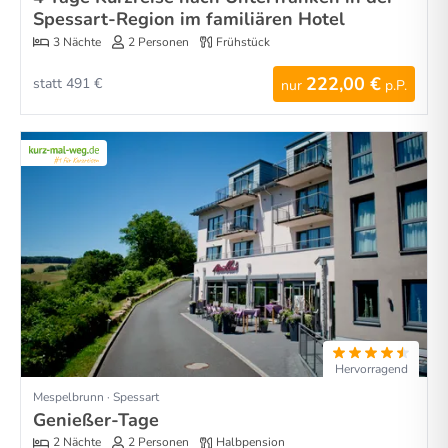
Spessart-Region im familiären Hotel
3 Nächte
2 Personen
Frühstück
222,00 €
statt 491 €
nur
p.P.
Hervorragend
Mespelbrunn · Spessart
Genießer-Tage
2 Nächte
2 Personen
Halbpension