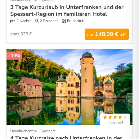
3 Tage Kurzurlaub in Unterfranken und der
Spessart-Region im familiären Hotel
2 Nächte
2 Personen
Frühstück
148,00 €
statt 335 €
nur
p.P.
-10%
Fabelhaft
Heimbuchenthal · Spessart
4 Tage Kurzreise nach Unterfranken in der