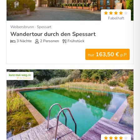
Fabelhaft
Weibersbrunn · Spessart
Wandertour durch den Spessart
3 Nächte
2 Personen
Frühstück
163,50 €
nur
p.P.