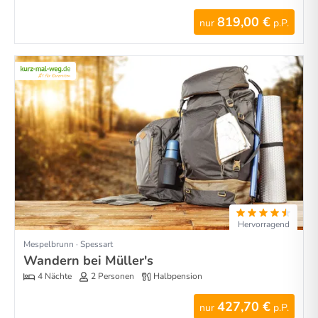
819,00 €
nur
p.P.
Hervorragend
Mespelbrunn · Spessart
Wandern bei Müller's
4 Nächte
2 Personen
Halbpension
427,70 €
nur
p.P.