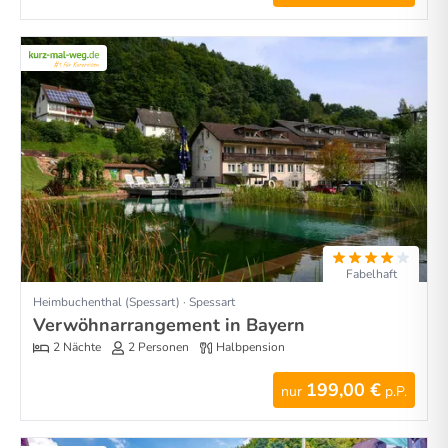
Fabelhaft
Heimbuchenthal (Spessart) · Spessart
Verwöhnarrangement in Bayern
2 Nächte
2 Personen
Halbpension
199,00 €
nur
p.P.