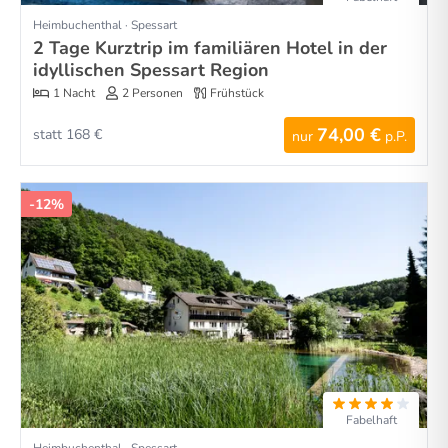
Heimbuchenthal · Spessart
2 Tage Kurztrip im familiären Hotel in der
idyllischen Spessart Region
1 Nacht
2 Personen
Frühstück
74,00 €
statt 168 €
nur
p.P.
-12%
Fabelhaft
Heimbuchenthal · Spessart