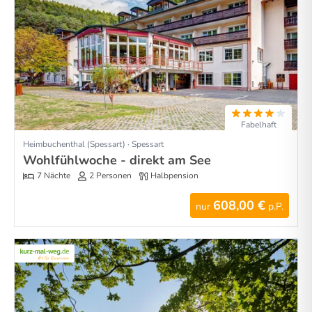
Fabelhaft
Heimbuchenthal (Spessart) · Spessart
Wohlfühlwoche - direkt am See
7 Nächte
2 Personen
Halbpension
608,00 €
nur
p.P.