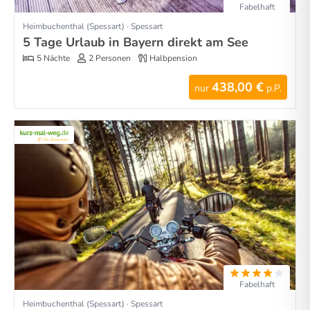
Fabelhaft
Heimbuchenthal (Spessart) · Spessart
5 Tage Urlaub in Bayern direkt am See
5 Nächte
2 Personen
Halbpension
438,00 €
nur
p.P.
Fabelhaft
Heimbuchenthal (Spessart) · Spessart