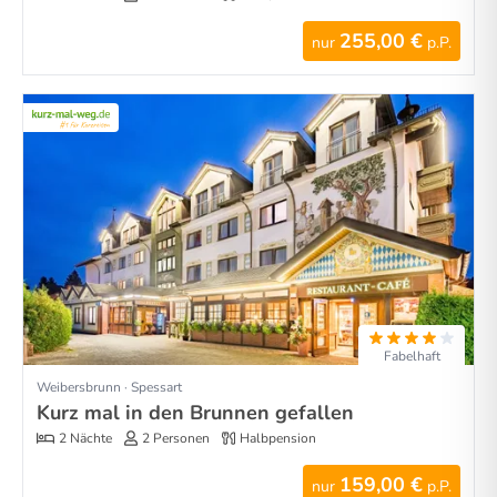
255,00 €
nur
p.P.
Fabelhaft
Weibersbrunn · Spessart
Kurz mal in den Brunnen gefallen
2 Nächte
2 Personen
Halbpension
159,00 €
nur
p.P.