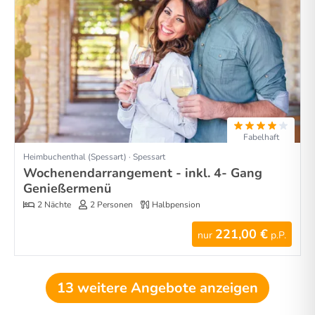
Fabelhaft
Heimbuchenthal (Spessart) · Spessart
Wochenendarrangement - inkl. 4- Gang
Genießermenü
2 Nächte
2 Personen
Halbpension
221,00 €
nur
p.P.
13 weitere Angebote anzeigen