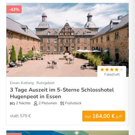
-43%
Fabelhaft
Essen-Kettwig · Ruhrgebiet
3 Tage Auszeit im 5-Sterne Schlosshotel
Hugenpeot in Essen
2 Nächte
2 Personen
Frühstück
164,00 €
statt 579 €
nur
p.P.