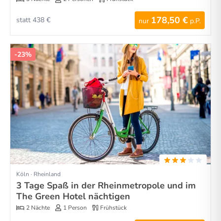
178,50 €
statt 438 €
nur
p.P.
-23%
Köln · Rheinland
3 Tage Spaß in der Rheinmetropole und im
The Green Hotel nächtigen
2 Nächte
1 Person
Frühstück