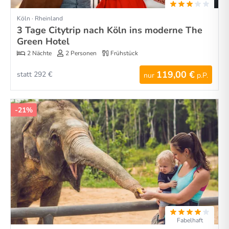
Köln · Rheinland
3 Tage Citytrip nach Köln ins moderne The
Green Hotel
2 Nächte
2 Personen
Frühstück
119,00 €
statt 292 €
nur
p.P.
-21%
Fabelhaft