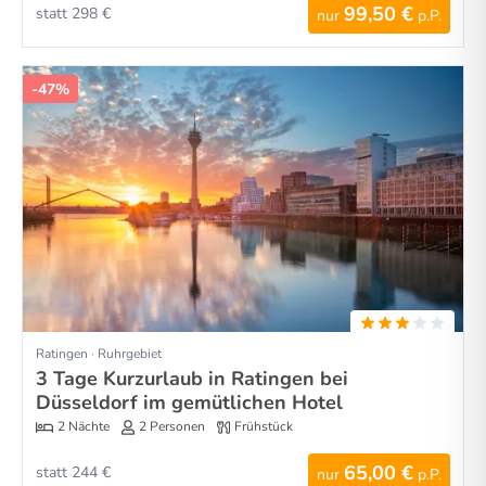
99,50 €
statt 298 €
nur
p.P.
-47%
Ratingen · Ruhrgebiet
3 Tage Kurzurlaub in Ratingen bei
Düsseldorf im gemütlichen Hotel
2 Nächte
2 Personen
Frühstück
65,00 €
statt 244 €
nur
p.P.