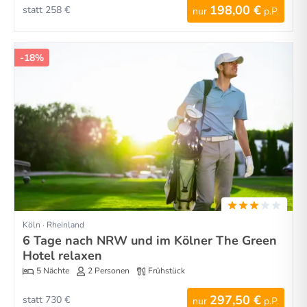
198,00 €
statt 258 €
nur
p.P.
-18%
Köln · Rheinland
6 Tage nach NRW und im Kölner The Green
Hotel relaxen
5 Nächte
2 Personen
Frühstück
297,50 €
statt 730 €
nur
p.P.