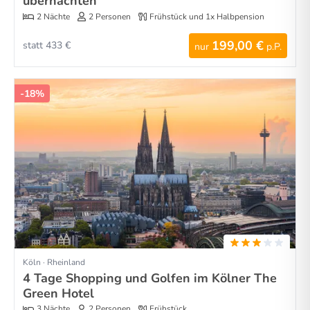
übernachten
2 Nächte
2 Personen
Frühstück und 1x Halbpension
199,00 €
statt 433 €
nur
p.P.
-18%
Köln · Rheinland
4 Tage Shopping und Golfen im Kölner The
Green Hotel
3 Nächte
2 Personen
Frühstück