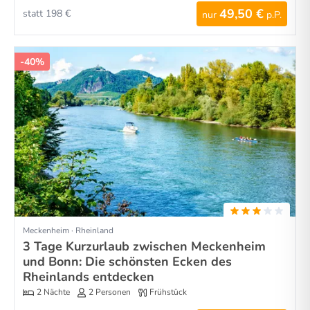
49,50 €
statt 198 €
nur
p.P.
-40%
Meckenheim · Rheinland
3 Tage Kurzurlaub zwischen Meckenheim
und Bonn: Die schönsten Ecken des
Rheinlands entdecken
2 Nächte
2 Personen
Frühstück