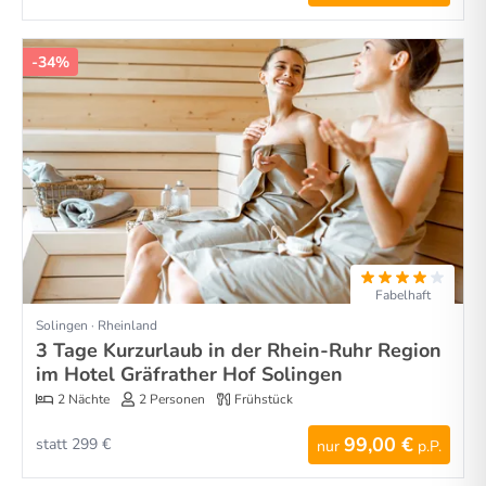
-34%
Fabelhaft
Solingen · Rheinland
3 Tage Kurzurlaub in der Rhein-Ruhr Region
im Hotel Gräfrather Hof Solingen
2 Nächte
2 Personen
Frühstück
99,00 €
statt 299 €
nur
p.P.