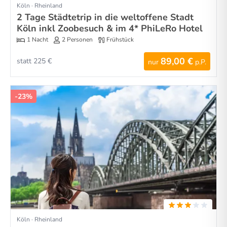
Köln · Rheinland
2 Tage Städtetrip in die weltoffene Stadt
Köln inkl Zoobesuch & im 4* PhiLeRo Hotel
1 Nacht
2 Personen
Frühstück
89,00 €
statt 225 €
nur
p.P.
-23%
Köln · Rheinland