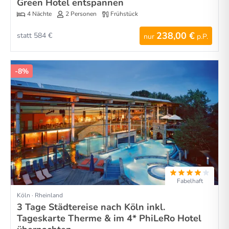
Green Hotel entspannen
4 Nächte
2 Personen
Frühstück
238,00 €
statt 584 €
nur
p.P.
-8%
Fabelhaft
Köln · Rheinland
3 Tage Städtereise nach Köln inkl.
Tageskarte Therme & im 4* PhiLeRo Hotel