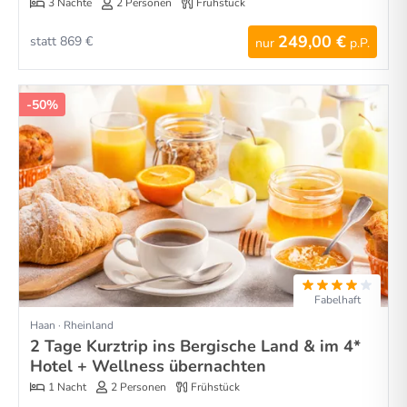
3 Nächte
2 Personen
Frühstück
249,00 €
statt 869 €
nur
p.P.
-50%
Fabelhaft
Haan · Rheinland
2 Tage Kurztrip ins Bergische Land & im 4*
Hotel + Wellness übernachten
1 Nacht
2 Personen
Frühstück