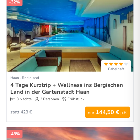
-32%
Fabelhaft
Haan · Rheinland
4 Tage Kurztrip + Wellness ins Bergischen
Land in der Gartenstadt Haan
3 Nächte
2 Personen
Frühstück
144,50 €
statt 423 €
nur
p.P.
-48%