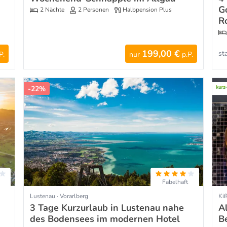
G
2 Nächte
2 Personen
Halbpension Plus
R
199,00 €
st
P.
nur
p.P.
-22%
Fabelhaft
Lustenau · Vorarlberg
Kiß
3 Tage Kurzurlaub in Lustenau nahe
A
des Bodensees im modernen Hotel
B