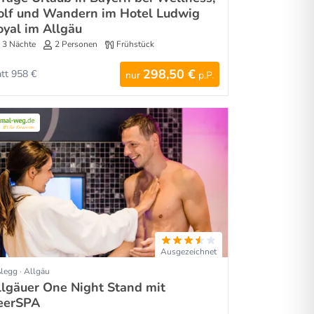
olf und Wandern im Hotel Ludwig
oyal im Allgäu
3 Nächte
2 Personen
Frühstück
298,50 €
att 958 €
nur
p.P.
Ausgezeichnet
legg · Allgäu
llgäuer One Night Stand mit
eerSPA