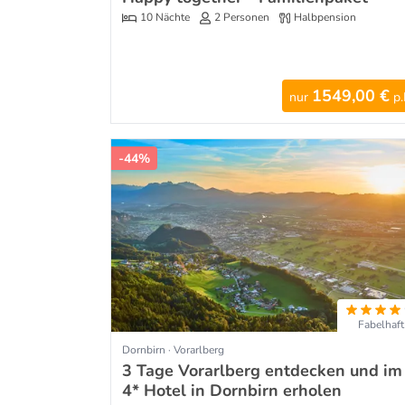
10 Nächte
2 Personen
Halbpension
1549,00 €
nur
p.
-44%
Fabelhaft
Dornbirn · Vorarlberg
3 Tage Vorarlberg entdecken und im
4* Hotel in Dornbirn erholen