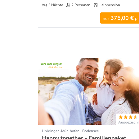
2 Nächte
2 Personen
Halbpension
375,00 €
nur
p.
Ausgezeich
Uhldingen-Mühlhofen · Bodensee
Happy together - Familienpaket