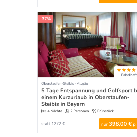
-37%
Fabelhaft
Oberstaufen-Steibis · Allgäu
5 Tage Entspannung und Golfsport b
einem Kurzurlaub in Oberstaufen-
Steibis in Bayern
4 Nächte
2 Personen
Frühstück
398,00 €
statt 1272 €
nur
p.