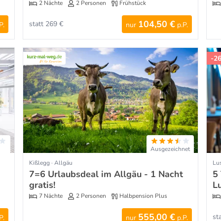
2 Nächte
2 Personen
Frühstück
104,50 €
statt 269 €
P.
nur
p.P.
-2
Ausgezeichnet
Kißlegg · Allgäu
Lus
7=6 Urlaubsdeal im Allgäu - 1 Nacht
5
gratis!
L
7 Nächte
2 Personen
Halbpension Plus
555,00 €
st
P.
nur
p.P.