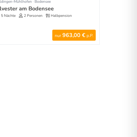
ldingen-Mühlhofen · Bodensee
ilvester am Bodensee
5 Nächte
2 Personen
Halbpension
963,00 €
nur
p.P.