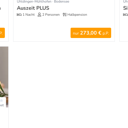
Uhldingen-Mühlhofen · Bodensee
Uh
m
Auszeit PLUS
S
1 Nacht
2 Personen
Halbpension
273,00 €
P.
nur
p.P.
net