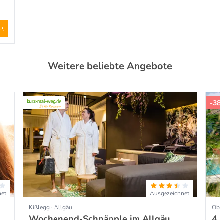
P.
Weitere beliebte Angebote
-3
net
Ausgezeichnet
Kißlegg · Allgäu
Obe
Wochenend-Schnäpple im Allgäu
4