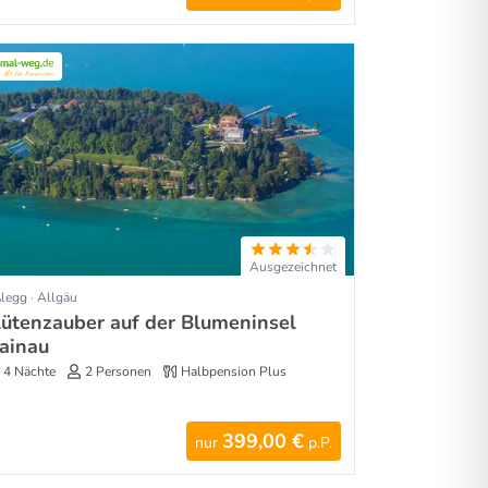
Ausgezeichnet
legg · Allgäu
lütenzauber auf der Blumeninsel
ainau
4 Nächte
2 Personen
Halbpension Plus
399,00 €
nur
p.P.