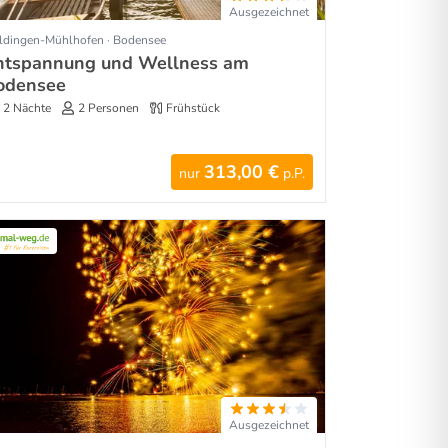
Ausgezeichnet
ldingen-Mühlhofen · Bodensee
ntspannung und Wellness am
odensee
2 Nächte
2 Personen
Frühstück
313,00 €
nur
p.P.
Ausgezeichnet