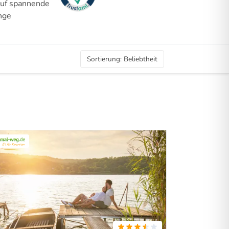
auf spannende
nge
Sortierung
:
Beliebtheit