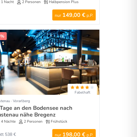
1 Nacht
2 Personen
Halbpension Plus
149,00 €
nur
p.P.
6%
Fabelhaft
tenau · Vorarlberg
 Tage an den Bodensee nach
ustenau nähe Bregenz
4 Nächte
2 Personen
Frühstück
198,00 €
att 538 €
nur
p.P.