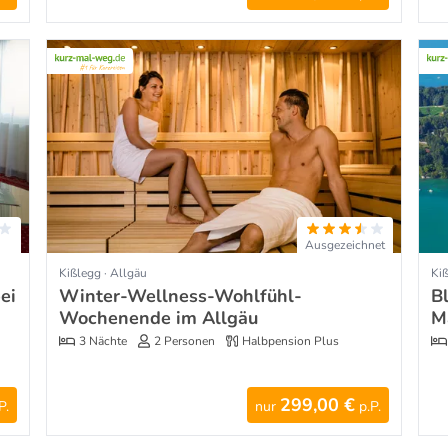
Ausgezeichnet
Kißlegg · Allgäu
Kiß
ei
Winter-Wellness-Wohlfühl-
B
Wochenende im Allgäu
M
3 Nächte
2 Personen
Halbpension Plus
299,00 €
P.
nur
p.P.