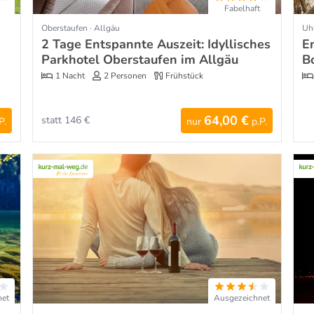
Fabelhaft
Oberstaufen · Allgäu
Uh
2 Tage Entspannte Auszeit: Idyllisches
E
Parkhotel Oberstaufen im Allgäu
B
1 Nacht
2 Personen
Frühstück
64,00 €
statt 146 €
P.
nur
p.P.
net
Ausgezeichnet