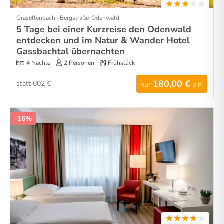
Grasellenbach · Bergstraße-Odenwald
5 Tage bei einer Kurzreise den Odenwald
entdecken und im Natur & Wander Hotel
Gassbachtal übernachten
4 Nächte
2 Personen
Frühstück
180,00 €
statt 602 €
nur
p.P.
-16%