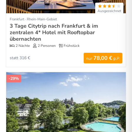
Ausgezeichnet
Frankfurt · Rhein-Main-Gebiet
3 Tage Citytrip nach Frankfurt & im
zentralen 4* Hotel mit Rooftopbar
übernachten
2 Nächte
2 Personen
Frühstück
78,00 €
statt 316 €
nur
p.P.
-29%