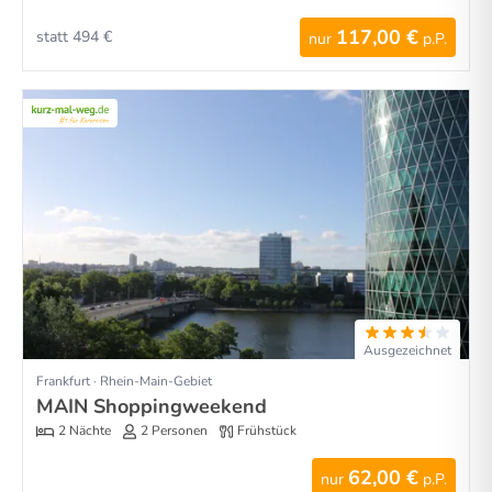
117,00 €
statt 494 €
nur
p.P.
Ausgezeichnet
Frankfurt · Rhein-Main-Gebiet
MAIN Shoppingweekend
2 Nächte
2 Personen
Frühstück
62,00 €
nur
p.P.