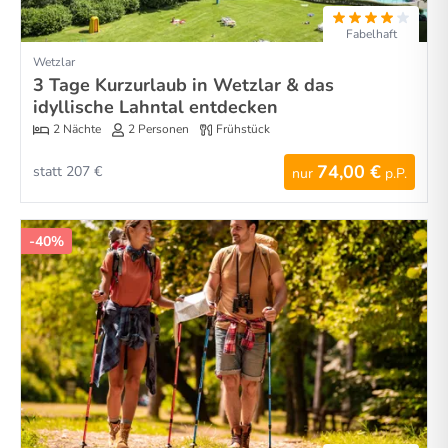
Fabelhaft
Wetzlar
3 Tage Kurzurlaub in Wetzlar & das
idyllische Lahntal entdecken
2 Nächte
2 Personen
Frühstück
74,00 €
statt 207 €
nur
p.P.
-40%