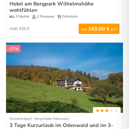
Hotel am Bergpark Wilhelmshöhe
wohlfühlen
2 Nächte
2 Personen
Frühstück
169,00 €
statt 420 €
nur
p.P.
-37%
Grasellenbach · Bergstraße-Odenwald
3 Tage Kurzurlaub im Odenwald und im 3-