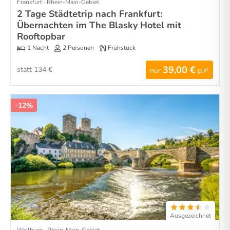
Frankfurt · Rhein-Main-Gebiet
2 Tage Städtetrip nach Frankfurt:
Übernachten im The Blasky Hotel mit
Rooftopbar
1 Nacht
2 Personen
Frühstück
39,00 €
statt 134 €
nur
p.P.
-12%
Ausgezeichnet