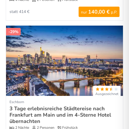
140,00 €
statt 414 €
nur
p.P.
-29%
Ausgezeichnet
Eschborn
3 Tage erlebnisreiche Städtereise nach
Frankfurt am Main und im 4-Sterne Hotel
übernachten
2 Nächte
2 Personen
Frühstück