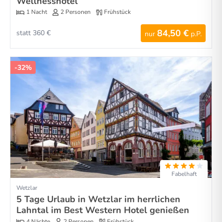
Wellnesshotel
1 Nacht
2 Personen
Frühstück
84,50 €
statt 360 €
nur
p.P.
-32%
Fabelhaft
Wetzlar
5 Tage Urlaub in Wetzlar im herrlichen
Lahntal im Best Western Hotel genießen
4 Nächte
2 Personen
Frühstück