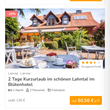
-25%
Ausgezeichnet
Lahntal · Lahntal
2 Tage Kurzurlaub im schönen Lahntal im
Blütenhotel
1 Nacht
2 Personen
Frühstück
50,50 €
statt 135 €
nur
p.P.