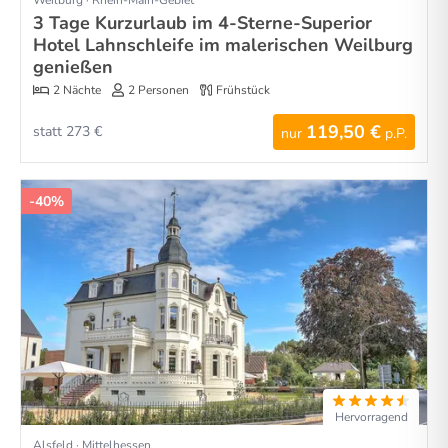
Weilburg · Rhein-Main-Gebiet
3 Tage Kurzurlaub im 4-Sterne-Superior
Hotel Lahnschleife im malerischen Weilburg
genießen
2 Nächte
2 Personen
Frühstück
119,50 €
statt 273 €
nur
p.P.
-40%
Hervorragend
Alsfeld · Mittelhessen