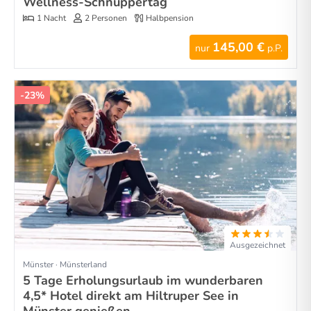
Wellness-Schnuppertag
1 Nacht
2 Personen
Halbpension
145,00 €
nur
p.P.
-23%
Ausgezeichnet
Münster · Münsterland
5 Tage Erholungsurlaub im wunderbaren
4,5* Hotel direkt am Hiltruper See in
Münster genießen