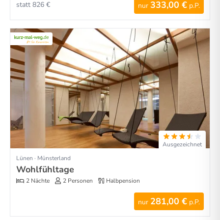
333,00 €
statt 826 €
nur
p.P.
Ausgezeichnet
Lünen · Münsterland
Wohlfühltage
2 Nächte
2 Personen
Halbpension
281,00 €
nur
p.P.