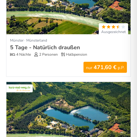
Ausgezeichnet
Münster · Münsterland
5 Tage - Natürlich draußen
4 Nächte
2 Personen
Halbpension
471,60 €
nur
p.P.