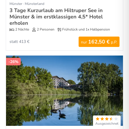
Münster · Münsterland
3 Tage Kurzurlaub am Hiltruper See in
Münster & im erstklassigen 4,5* Hotel
erholen
2 Nächte
2 Personen
Frühstück und 1x Halbpension
162,50 €
statt 413 €
nur
p.P.
-26%
Ausgezeichnet