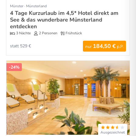
Münster · Münsterland
4 Tage Kurzurlaub im 4,5* Hotel direkt am
See & das wunderbare Münsterland
entdecken
3 Nächte
2 Personen
Frühstück
184,50 €
statt 529 €
nur
p.P.
-24%
Ausgezeichnet