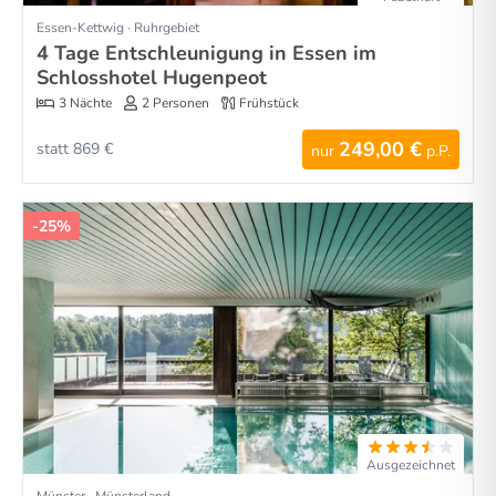
Essen-Kettwig · Ruhrgebiet
4 Tage Entschleunigung in Essen im
Schlosshotel Hugenpeot
3 Nächte
2 Personen
Frühstück
249,00 €
statt 869 €
nur
p.P.
-25%
Ausgezeichnet
Münster · Münsterland