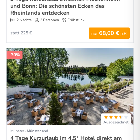
und Bonn: Die schönsten Ecken des
Rheinlands entdecken
2 Nächte
2 Personen
Frühstück
68,00 €
statt 225 €
nur
p.P.
-30%
Ausgezeichnet
Münster · Münsterland
4 Tage Kurzurlaub im 4,5* Hotel direkt am