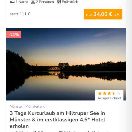
1 Nacht
2 Personen
Frühstück
34,00 €
statt 111 €
nur
p.P.
-21%
Ausgezeichnet
Münster · Münsterland
3 Tage Kurzurlaub am Hiltruper See in
Münster & im erstklassigen 4,5* Hotel
erholen