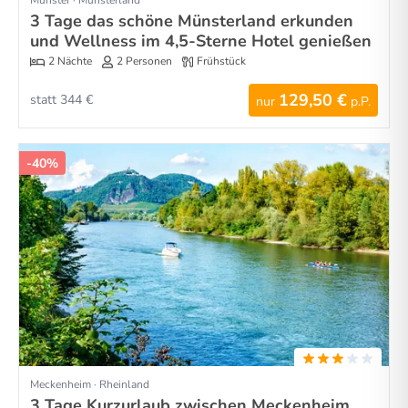
3 Tage das schöne Münsterland erkunden
und Wellness im 4,5-Sterne Hotel genießen
2 Nächte
2 Personen
Frühstück
129,50 €
statt 344 €
nur
p.P.
-40%
Meckenheim · Rheinland
3 Tage Kurzurlaub zwischen Meckenheim