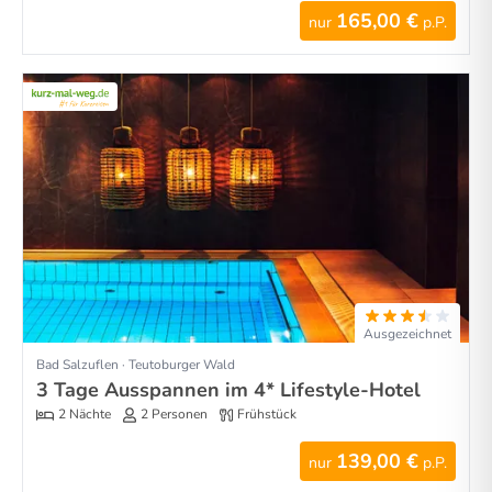
165,00 €
nur
p.P.
Ausgezeichnet
Bad Salzuflen · Teutoburger Wald
3 Tage Ausspannen im 4* Lifestyle-Hotel
2 Nächte
2 Personen
Frühstück
139,00 €
nur
p.P.