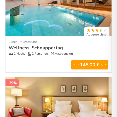
Ausgezeichnet
Lünen · Münsterland
Wellness-Schnuppertag
1 Nacht
2 Personen
Halbpension
145,00 €
nur
p.P.
-39%