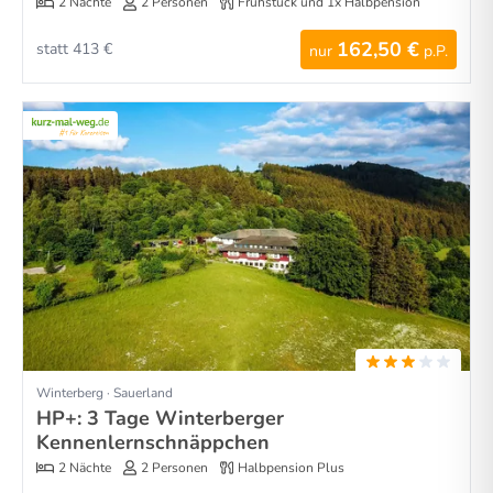
2 Nächte
2 Personen
Frühstück und 1x Halbpension
162,50 €
statt 413 €
nur
p.P.
Winterberg · Sauerland
HP+: 3 Tage Winterberger
Kennenlernschnäppchen
2 Nächte
2 Personen
Halbpension Plus