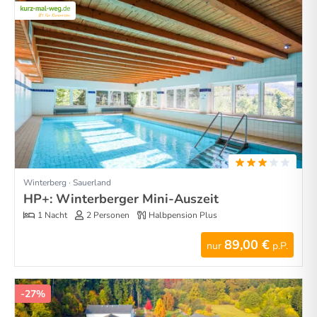
Winterberg · Sauerland
HP+: Winterberger Mini-Auszeit
1 Nacht
2 Personen
Halbpension Plus
89,00 €
nur
p.P.
-27%