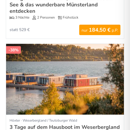
See & das wunderbare Münsterland
entdecken
3 Nächte
2 Personen
Frühstück
184,50 €
statt 529 €
nur
p.P.
-38%
Höxter · Weserbergland / Teutoburger Wald
3 Tage auf dem Hausboot im Weserbergland