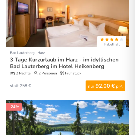
Fabelhaft
Bad Lauterberg · Harz
3 Tage Kurzurlaub im Harz - im idyllischen
Bad Lauterberg im Hotel Heikenberg
2 Nächte
2 Personen
Frühstück
92,00 €
statt 258 €
nur
p.P.
-24%