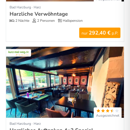
Bad Harzburg · Harz
Harzliche Verwöhntage
2 Nächte
2 Personen
Halbpension
292,40 €
nur
p.P.
Ausgezeichnet
Bad Harzburg · Harz