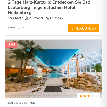
2 Tage Harz-Kurztrip: Entdecken Sie Bad
Lauterberg im gemütlichen Hotel
Heikenberg
1 Nacht
2 Personen
Frühstück
46,00 €
statt 136 €
nur
p.P.
-31%
Bad Lauterberg · Harz