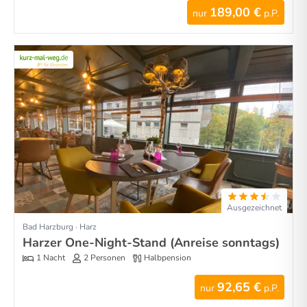
189,00 €
nur
p.P.
Ausgezeichnet
Bad Harzburg · Harz
Harzer One-Night-Stand (Anreise sonntags)
1 Nacht
2 Personen
Halbpension
92,65 €
nur
p.P.