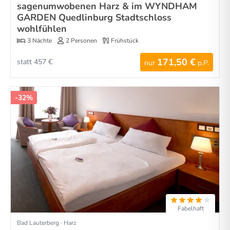
sagenumwobenen Harz & im WYNDHAM
GARDEN Quedlinburg Stadtschloss
wohlfühlen
3 Nächte
2 Personen
Frühstück
171,50 €
statt 457 €
nur
p.P.
-32%
Fabelhaft
Bad Lauterberg · Harz