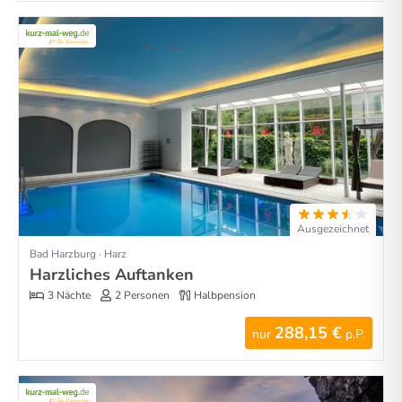
Ausgezeichnet
Bad Harzburg · Harz
Harzliches Auftanken
3 Nächte
2 Personen
Halbpension
288,15 €
nur
p.P.