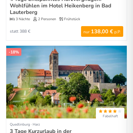
Wohlfühlen im Hotel Heikenberg in Bad
Lauterberg
3 Nächte
2 Personen
Frühstück
138,00 €
statt 388 €
nur
p.P.
-18%
Fabelhaft
Quedlinburg · Harz
3 Tage Kurzurlaub in der