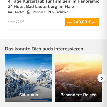
4 Tage Kurzurlaub für Familien im Panoramic
3* Hotel Bad Lauterberg im Harz
3 Nächte
2 Personen
All Inclusive
249,00 €
statt 726 €
nur
p.P.
Das könnte Dich auch interessieren
Skiurlaub
Besondere Reisen