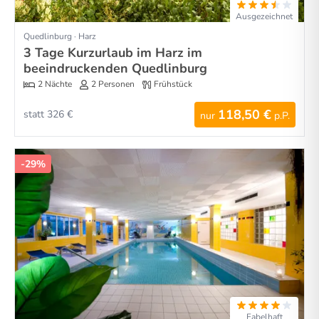
Ausgezeichnet
Quedlinburg · Harz
3 Tage Kurzurlaub im Harz im
beeindruckenden Quedlinburg
2 Nächte
2 Personen
Frühstück
118,50 €
statt 326 €
nur
p.P.
-29%
Fabelhaft