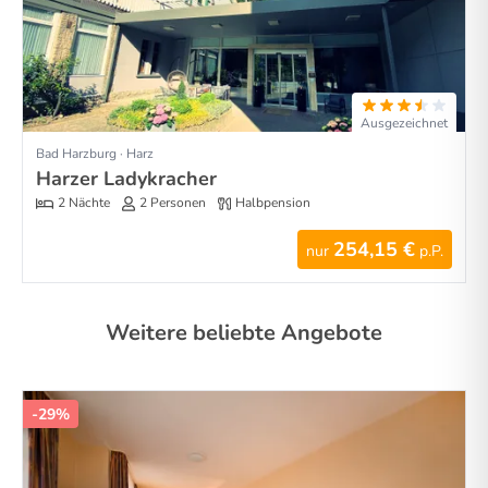
Ausgezeichnet
Bad Harzburg · Harz
Harzer Ladykracher
2 Nächte
2 Personen
Halbpension
254,15 €
nur
p.P.
Weitere beliebte Angebote
-29%