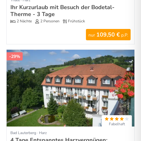
Ihr Kurzurlaub mit Besuch der Bodetal-
Therme - 3 Tage
2 Nächte
2 Personen
Frühstück
109,50 €
nur
p.P.
-29%
Fabelhaft
Bad Lauterberg · Harz
4 Tage Entspanntes Harzvergnügen: