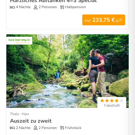
Harzliches Auftanken 4=3 Special
4 Nächte
2 Personen
Halbpension
233,75 €
nur
p.P.
Fabelhaft
Thale · Harz
Auszeit zu zweit
2 Nächte
2 Personen
Frühstück