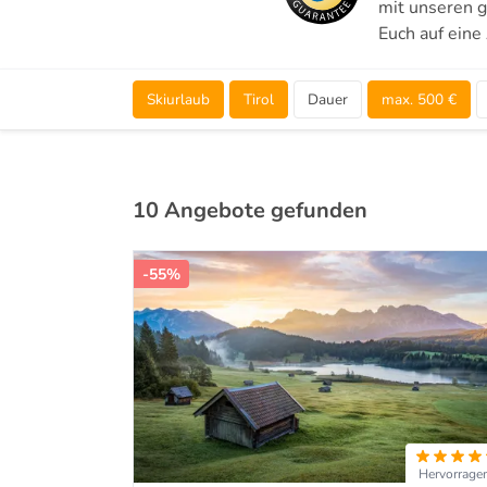
mit unseren g
Euch auf eine
Skiurlaub
Tirol
Dauer
max. 500 €
10 Angebote gefunden
-55%
Hervorrage