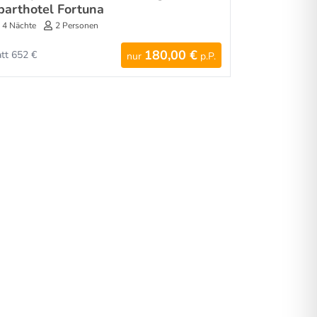
parthotel Fortuna
4 Nächte
2 Personen
180,00 €
att 652 €
nur
p.P.