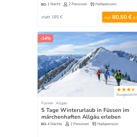
1 Nacht
2 Personen
Halbpension
80,50 €
statt 185 €
nur
p.
-14%
Ausgezeich
Füssen · Allgäu
5 Tage Winterurlaub in Füssen im
märchenhaften Allgäu erleben
4 Nächte
2 Personen
Halbpension