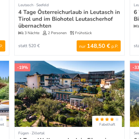
Leutasch · Seefeld
Leu
4 Tage Österreichurlaub in Leutasch in
6 
Tirol und im Biohotel Leutascherhof
B
übernachten
3 Nächte
2 Personen
Frühstück
148,50 €
statt 520 €
st
P.
nur
p.P.
-19%
-3
net
Fabelhaft
Fügen · Zillertal
See