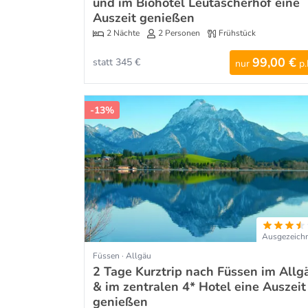
und im Biohotel Leutascherhof eine
Auszeit genießen
2 Nächte
2 Personen
Frühstück
99,00 €
statt 345 €
nur
p.
-13%
Ausgezeich
Füssen · Allgäu
2 Tage Kurztrip nach Füssen im Allg
& im zentralen 4* Hotel eine Auszeit
genießen