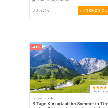
3 Nächte
2 Personen
135,00 €
statt 354 €
nur
p.
-43%
Hervorrage
Leutasch · Seefeld
3 Tage Kurzurlaub im Sommer in Tiro