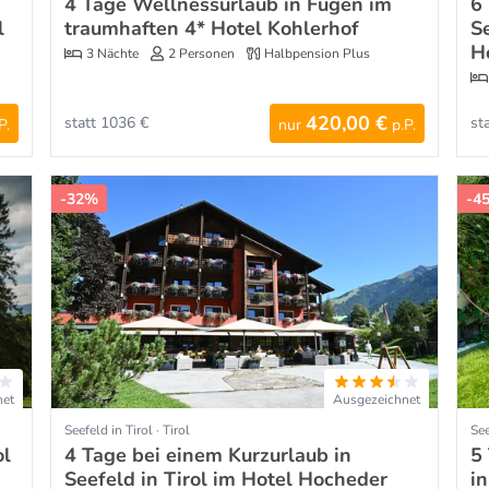
4 Tage Wellnessurlaub in Fügen im
6
l
traumhaften 4* Hotel Kohlerhof
S
H
3 Nächte
2 Personen
Halbpension Plus
420,00 €
statt 1036 €
st
P.
nur
p.P.
-32%
-4
net
Ausgezeichnet
Seefeld in Tirol · Tirol
See
ol
4 Tage bei einem Kurzurlaub in
5
Seefeld in Tirol im Hotel Hocheder
i