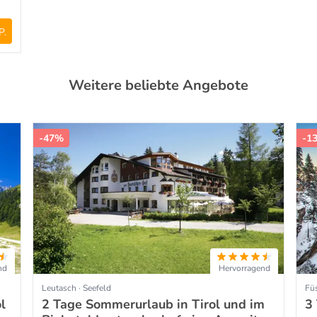
P.
Weitere beliebte Angebote
-47%
-1
nd
Hervorragend
Leutasch · Seefeld
Füs
l
2 Tage Sommerurlaub in Tirol und im
3