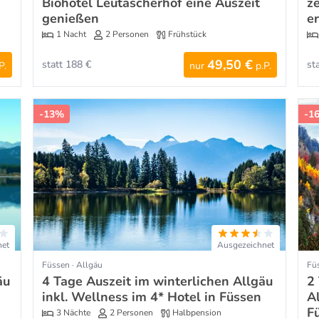
Biohotel Leutascherhof eine Auszeit
z
genießen
e
1 Nacht
2 Personen
Frühstück
49,50 €
statt 188 €
st
P.
nur
p.P.
-13%
-1
net
Ausgezeichnet
Füssen · Allgäu
Füs
äu
4 Tage Auszeit im winterlichen Allgäu
2
inkl. Wellness im 4* Hotel in Füssen
A
F
3 Nächte
2 Personen
Halbpension