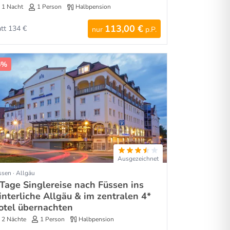
1 Nacht
1 Person
Halbpension
113,00 €
att 134 €
nur
p.P.
5%
Ausgezeichnet
sen · Allgäu
 Tage Singlereise nach Füssen ins
interliche Allgäu & im zentralen 4*
otel übernachten
2 Nächte
1 Person
Halbpension