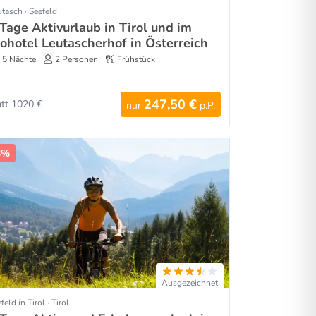
tasch · Seefeld
Tage Aktivurlaub in Tirol und im
iohotel Leutascherhof in Österreich
5 Nächte
2 Personen
Frühstück
247,50 €
att 1020 €
nur
p.P.
3%
Ausgezeichnet
feld in Tirol · Tirol