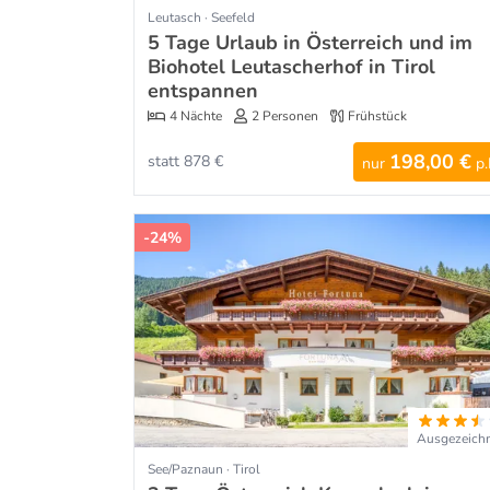
Leutasch · Seefeld
5 Tage Urlaub in Österreich und im
Biohotel Leutascherhof in Tirol
entspannen
4 Nächte
2 Personen
Frühstück
198,00 €
statt 878 €
nur
p.
-24%
Ausgezeich
See/Paznaun · Tirol