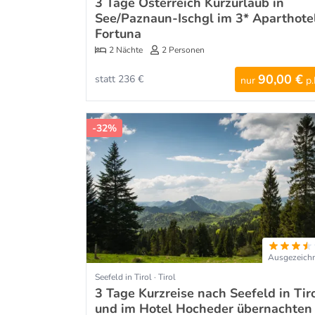
3 Tage Österreich Kurzurlaub in
See/Paznaun-Ischgl im 3* Aparthote
Fortuna
2 Nächte
2 Personen
90,00 €
statt 236 €
nur
p.
-32%
Ausgezeich
Seefeld in Tirol · Tirol
3 Tage Kurzreise nach Seefeld in Tir
und im Hotel Hocheder übernachten