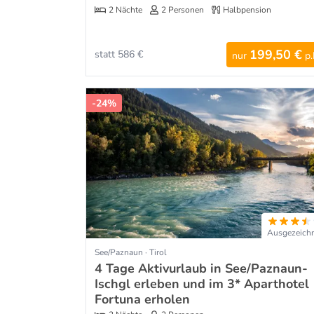
2 Nächte
2 Personen
Halbpension
199,50 €
statt 586 €
nur
p.
-24%
Ausgezeich
See/Paznaun · Tirol
4 Tage Aktivurlaub in See/Paznaun-
Ischgl erleben und im 3* Aparthotel
Fortuna erholen