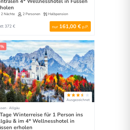
entralen 4* Wellnesshotel in Füssen
rholen
2 Nächte
2 Personen
Halbpension
161,00 €
att 372 €
nur
p.P.
6%
Ausgezeichnet
sen · Allgäu
 Tage Winterreise für 1 Person ins
llgäu & im 4* Wellnesshotel in
üssen erholen