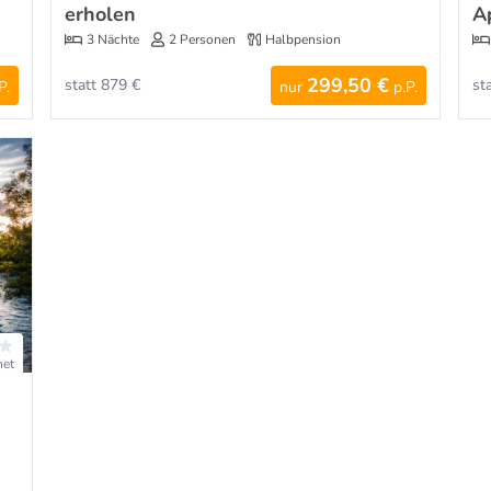
erholen
A
3 Nächte
2 Personen
Halbpension
299,50 €
statt 879 €
st
P.
nur
p.P.
net