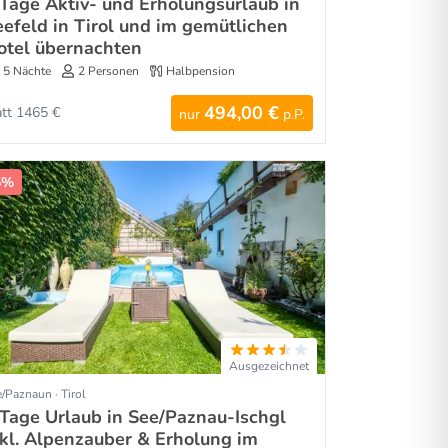
 Tage Aktiv- und Erholungsurlaub in
eefeld in Tirol und im gemütlichen
otel übernachten
5 Nächte
2 Personen
Halbpension
494,00 €
att 1465 €
nur
p.P.
5%
Ausgezeichnet
/Paznaun · Tirol
 Tage Urlaub in See/Paznau-Ischgl
nkl. Alpenzauber & Erholung im