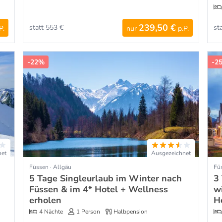
239,50 €
statt 553 €
st
P.
nur
p.P.
-22%
-2
net
Ausgezeichnet
Füssen · Allgäu
Füs
5 Tage Singleurlaub im Winter nach
3
Füssen & im 4* Hotel + Wellness
w
erholen
H
4 Nächte
1 Person
Halbpension