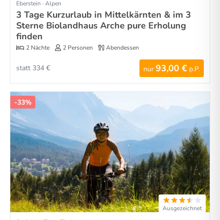
Eberstein · Alpen
3 Tage Kurzurlaub in Mittelkärnten & im 3
Sterne Biolandhaus Arche pure Erholung
finden
2 Nächte
2 Personen
Abendessen
93,00 €
statt 334 €
nur
p.P.
-33%
Ausgezeichnet