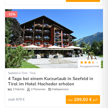
-32%
Ausgezeichnet
Seefeld in Tirol · Tirol
4 Tage bei einem Kurzurlaub in Seefeld in
Tirol im Hotel Hocheder erholen
3 Nächte
2 Personen
Halbpension
299,50 €
statt 879 €
nur
p.P.