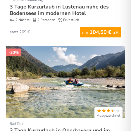
Lustenau · Vorarlberg
3 Tage Kurzurlaub in Lustenau nahe des
Bodensees im modernen Hotel
2 Nächte
2 Personen
Frühstück
104,50 €
statt 269 €
nur
p.P.
-30%
Ausgezeichnet
Bad Tölz
3 Tage Kurzurlaub in Oberbayern und im