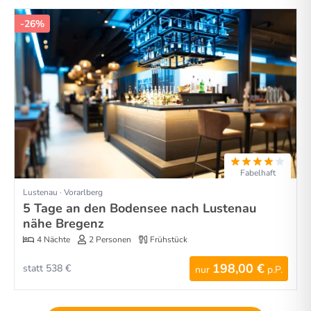
-26%
Fabelhaft
Lustenau · Vorarlberg
5 Tage an den Bodensee nach Lustenau
nähe Bregenz
4 Nächte
2 Personen
Frühstück
198,00 €
statt 538 €
nur
p.P.