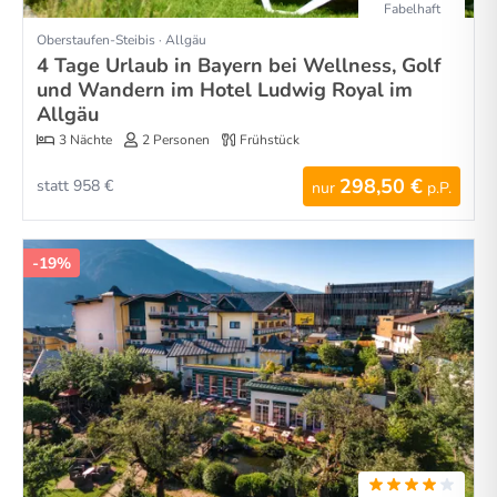
Fabelhaft
Oberstaufen-Steibis · Allgäu
4 Tage Urlaub in Bayern bei Wellness, Golf
und Wandern im Hotel Ludwig Royal im
Allgäu
3 Nächte
2 Personen
Frühstück
298,50 €
statt 958 €
nur
p.P.
-19%