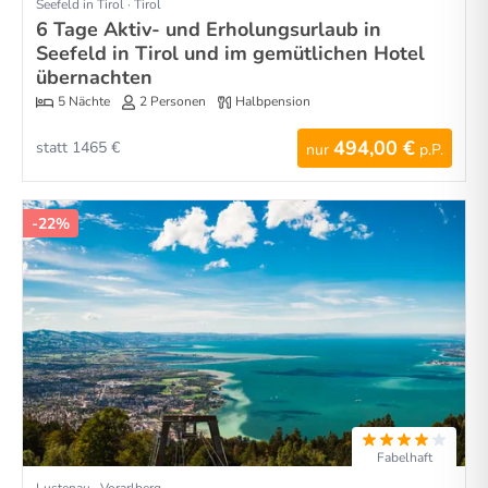
Seefeld in Tirol · Tirol
6 Tage Aktiv- und Erholungsurlaub in
Seefeld in Tirol und im gemütlichen Hotel
übernachten
5 Nächte
2 Personen
Halbpension
494,00 €
statt 1465 €
nur
p.P.
-22%
Fabelhaft