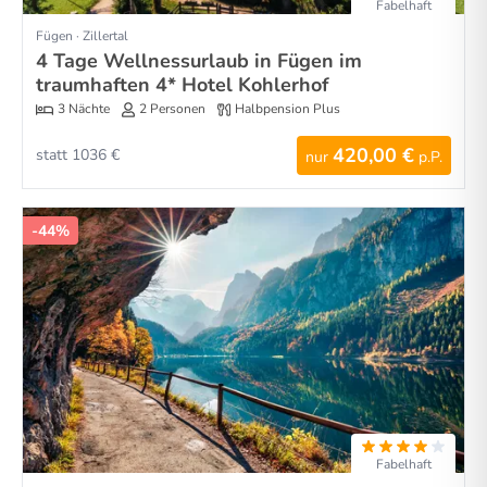
Fabelhaft
Fügen · Zillertal
4 Tage Wellnessurlaub in Fügen im
traumhaften 4* Hotel Kohlerhof
3 Nächte
2 Personen
Halbpension Plus
420,00 €
statt 1036 €
nur
p.P.
-44%
Fabelhaft