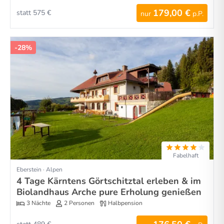
179,00 €
statt 575 €
nur
p.P.
-28%
Fabelhaft
Eberstein · Alpen
4 Tage Kärntens Görtschitztal erleben & im
Biolandhaus Arche pure Erholung genießen
3 Nächte
2 Personen
Halbpension