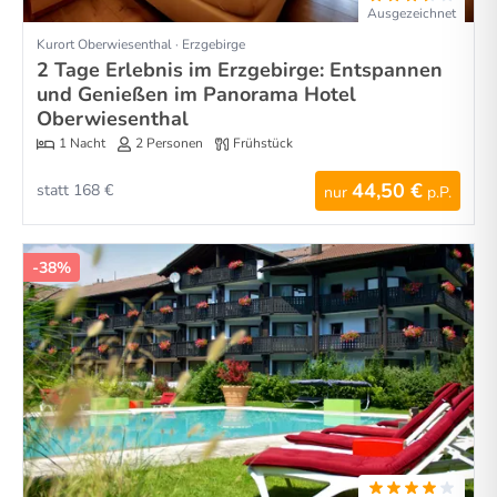
Ausgezeichnet
Kurort Oberwiesenthal · Erzgebirge
2 Tage Erlebnis im Erzgebirge: Entspannen
und Genießen im Panorama Hotel
Oberwiesenthal
1 Nacht
2 Personen
Frühstück
44,50 €
statt 168 €
nur
p.P.
-38%