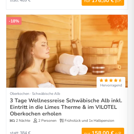
176,50 €
statt 489 €
nur
p.P.
-18%
Hervorragend
Oberkochen · Schwäbische Alb
3 Tage Wellnessreise Schwäbische Alb inkl.
Eintritt in die Limes Therme & im VILOTEL
Oberkochen erholen
2 Nächte
2 Personen
Frühstück und 1x Halbpension
158,00 €
statt 384 €
nur
p.P.