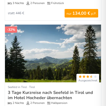
3 Nächte
2 Personen
Frühstück
134,00 €
statt 446 €
nur
p.P.
-32%
Ausgezeichnet
Seefeld in Tirol · Tirol
3 Tage Kurzreise nach Seefeld in Tirol und
im Hotel Hocheder übernachten
2 Nächte
2 Personen
Halbpension