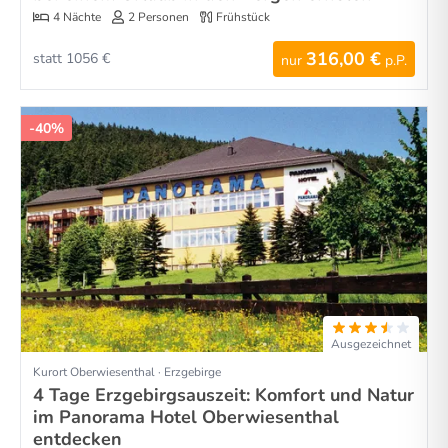
4 Nächte
2 Personen
Frühstück
316,00 €
statt 1056 €
nur
p.P.
-40%
Ausgezeichnet
Kurort Oberwiesenthal · Erzgebirge
4 Tage Erzgebirgsauszeit: Komfort und Natur
im Panorama Hotel Oberwiesenthal
entdecken