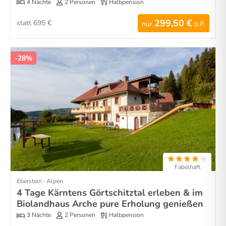
4 Nächte
2 Personen
Halbpension
299,50 €
statt 695 €
nur
p.P.
-28%
Fabelhaft
Eberstein · Alpen
4 Tage Kärntens Görtschitztal erleben & im
Biolandhaus Arche pure Erholung genießen
3 Nächte
2 Personen
Halbpension