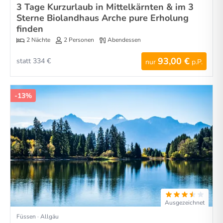
3 Tage Kurzurlaub in Mittelkärnten & im 3
Sterne Biolandhaus Arche pure Erholung
finden
2 Nächte
2 Personen
Abendessen
93,00 €
statt 334 €
nur
p.P.
-13%
Ausgezeichnet
Füssen · Allgäu