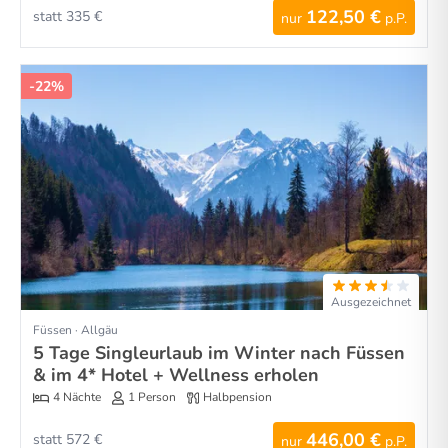
122,50 €
statt 335 €
nur
p.P.
-22%
Ausgezeichnet
Füssen · Allgäu
5 Tage Singleurlaub im Winter nach Füssen
& im 4* Hotel + Wellness erholen
4 Nächte
1 Person
Halbpension
446,00 €
statt 572 €
nur
p.P.