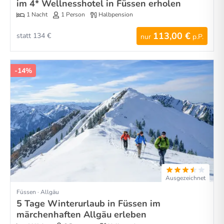
im 4* Wellnesshotel in Füssen erholen
1 Nacht
1 Person
Halbpension
113,00 €
statt 134 €
nur
p.P.
-14%
Ausgezeichnet
Füssen · Allgäu
5 Tage Winterurlaub in Füssen im
märchenhaften Allgäu erleben