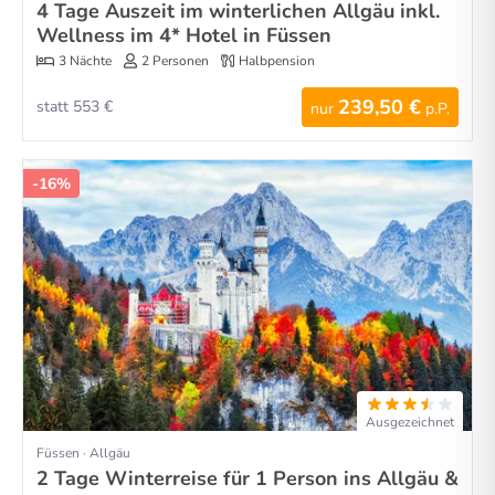
4 Tage Auszeit im winterlichen Allgäu inkl.
Wellness im 4* Hotel in Füssen
3 Nächte
2 Personen
Halbpension
239,50 €
statt 553 €
nur
p.P.
-16%
Ausgezeichnet
Füssen · Allgäu
2 Tage Winterreise für 1 Person ins Allgäu &