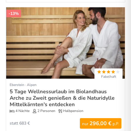
-13%
Fabelhaft
Eberstein · Alpen
5 Tage Wellnessurlaub im Biolandhaus
Arche zu Zweit genießen & die Naturidylle
Mittelkärnten's entdecken
4 Nächte
2 Personen
Halbpension
296,00 €
statt 683 €
nur
p.P.