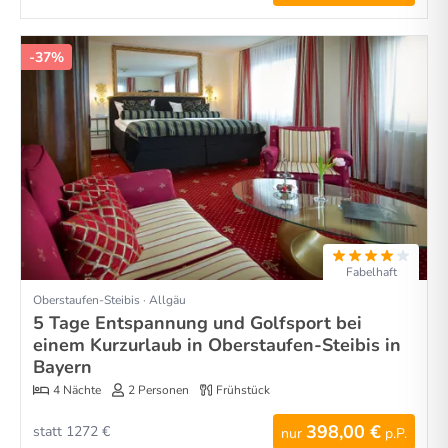
-37%
Fabelhaft
Oberstaufen-Steibis · Allgäu
5 Tage Entspannung und Golfsport bei
einem Kurzurlaub in Oberstaufen-Steibis in
Bayern
4 Nächte
2 Personen
Frühstück
398,00 €
statt 1272 €
nur
p.P.