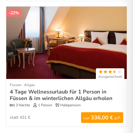
-22%
Ausgezeichnet
Füssen · Allgäu
4 Tage Wellnessurlaub für 1 Person in
Füssen & im winterlichen Allgäu erholen
3 Nächte
1 Person
Halbpension
336,00 €
statt 431 €
nur
p.P.