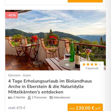
-41%
Fabelhaft
Eberstein · Alpen
4 Tage Erholungsurlaub im Biolandhaus
Arche in Eberstein & die Naturidylle
Mittelkärnten's entdecken
3 Nächte
2 Personen
Abendessen
139,00 €
statt 475 €
nur
p.P.