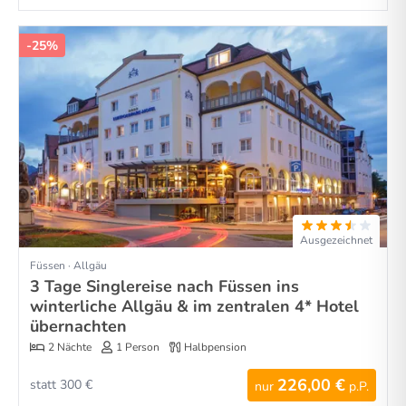
-25%
Ausgezeichnet
Füssen · Allgäu
3 Tage Singlereise nach Füssen ins
winterliche Allgäu & im zentralen 4* Hotel
übernachten
2 Nächte
1 Person
Halbpension
226,00 €
statt 300 €
nur
p.P.