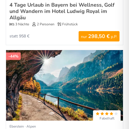
4 Tage Urlaub in Bayern bei Wellness, Golf
und Wandern im Hotel Ludwig Royal im
Allgäu
3 Nächte
2 Personen
Frühstück
298,50 €
statt 958 €
nur
p.P.
-44%
Fabelhaft
Eberstein · Alpen