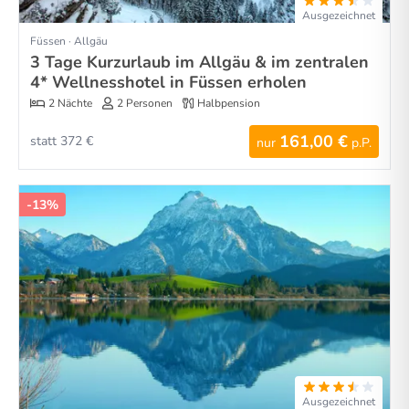
Ausgezeichnet
Füssen · Allgäu
3 Tage Kurzurlaub im Allgäu & im zentralen
4* Wellnesshotel in Füssen erholen
2 Nächte
2 Personen
Halbpension
161,00 €
statt 372 €
nur
p.P.
-13%
Ausgezeichnet