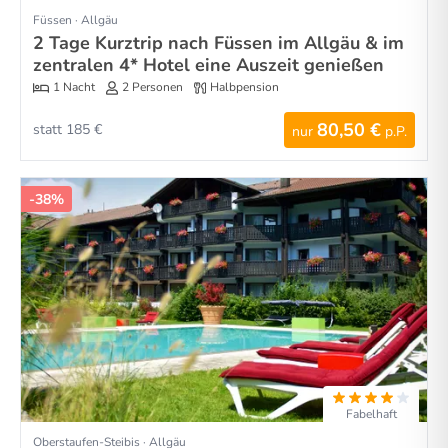
Füssen · Allgäu
2 Tage Kurztrip nach Füssen im Allgäu & im
zentralen 4* Hotel eine Auszeit genießen
1 Nacht
2 Personen
Halbpension
80,50 €
statt 185 €
nur
p.P.
-38%
Fabelhaft
Oberstaufen-Steibis · Allgäu