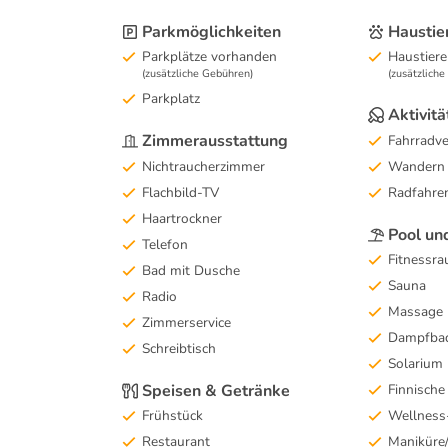
Parkmöglichkeiten
Haustie
Parkplätze vorhanden
Haustiere
(zusätzliche Gebühren)
(zusätzlich
Parkplatz
Aktivitä
Zimmerausstattung
Fahrradve
Nichtraucherzimmer
Wandern
Flachbild-TV
Radfahre
Haartrockner
Pool un
Telefon
Fitnessr
Bad mit Dusche
Sauna
Radio
Massage
Zimmerservice
Dampfba
Schreibtisch
Solarium
Speisen & Getränke
Finnische
Frühstück
Wellness
Restaurant
Maniküre/