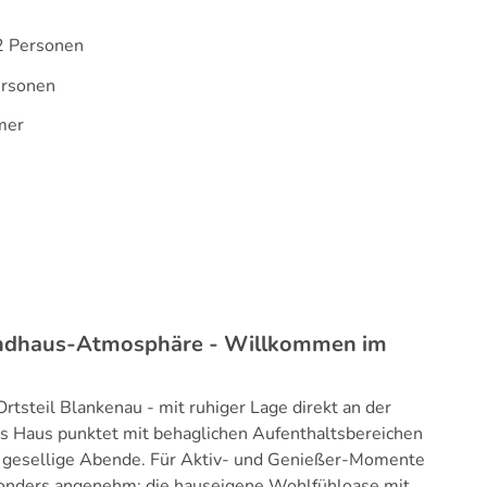
2 Personen
ersonen
mer
 Landhaus-Atmosphäre - Willkommen im
rtsteil Blankenau - mit ruhiger Lage direkt an der
Haus punktet mit behaglichen Aufenthaltsbereichen
ür gesellige Abende. Für Aktiv- und Genießer-Momente
onders angenehm: die hauseigene Wohlfühloase mit