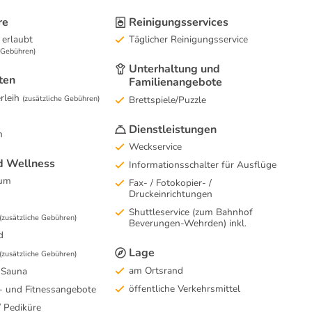
re
Reinigungsservices
 erlaubt
Täglicher Reinigungsservice
e Gebühren)
Unterhaltung und
ten
Familienangebote
rleih
(zusätzliche Gebühren)
Brettspiele/Puzzle
Dienstleistungen
n
Weckservice
d Wellness
Informationsschalter für Ausflüge
aum
Fax- / Fotokopier- /
Druckeinrichtungen
Shuttleservice (zum Bahnhof
(zusätzliche Gebühren)
Beverungen-Wehrden) inkl.
d
Lage
(zusätzliche Gebühren)
am Ortsrand
 Sauna
öffentliche Verkehrsmittel
- und Fitnessangebote
 Pediküre