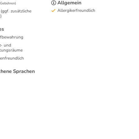
Allgemein
e Gebühren)
Allergikerfreundlich
(ggf. zusätzliche
)
es
fbewahrung
z- und
ltungsräume
enfreundlich
hene Sprachen