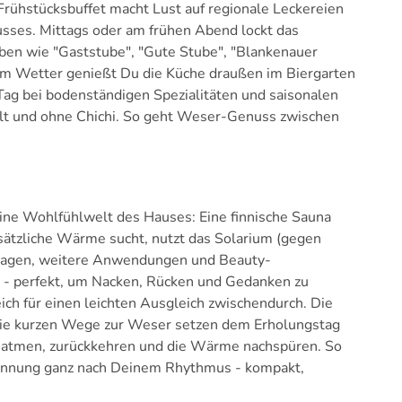
 Frühstücksbuffet macht Lust auf regionale Leckereien
lusses. Mittags oder am frühen Abend lockt das
uben wie "Gaststube", "Gute Stube", "Blankenauer
em Wetter genießt Du die Küche draußen im Biergarten
Tag bei bodenständigen Spezialitäten und saisonalen
elt und ohne Chichi. So geht Weser-Genuss zwischen
ine Wohlfühlwelt des Hauses: Eine finnische Sauna
sätzliche Wärme sucht, nutzt das Solarium (gegen
agen, weitere Anwendungen und Beauty-
 - perfekt, um Nacken, Rücken und Gedanken zu
ich für einen leichten Ausgleich zwischendurch. Die
die kurzen Wege zur Weser setzen dem Erholungstag
rchatmen, zurückkehren und die Wärme nachspüren. So
annung ganz nach Deinem Rhythmus - kompakt,