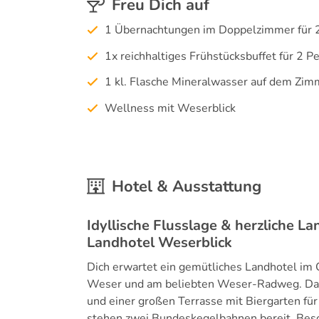
Freu Dich auf
1 Übernachtungen im Doppelzimmer für 
1x reichhaltiges Frühstücksbuffet für 2 P
1 kl. Flasche Mineralwasser auf dem Zim
Wellness mit Weserblick
Hotel & Ausstattung
Idyllische Flusslage & herzliche
Landhotel Weserblick
Dich erwartet ein gemütliches Landhotel im O
Weser und am beliebten Weser-Radweg. Das 
und einer großen Terrasse mit Biergarten f
stehen zwei Bundeskegelbahnen bereit. Bes