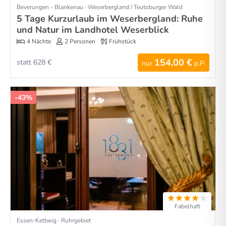
Beverungen - Blankenau · Weserbergland / Teutoburger Wald
5 Tage Kurzurlaub im Weserbergland: Ruhe
und Natur im Landhotel Weserblick
4 Nächte
2 Personen
Frühstück
154,00 €
statt 628 €
nur
p.P.
-43%
Fabelhaft
Essen-Kettwig · Ruhrgebiet