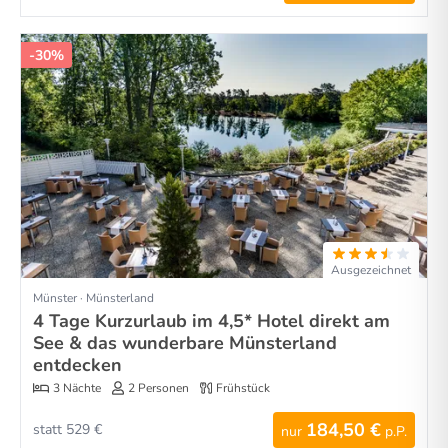
-30%
Ausgezeichnet
Münster · Münsterland
4 Tage Kurzurlaub im 4,5* Hotel direkt am
See & das wunderbare Münsterland
entdecken
3 Nächte
2 Personen
Frühstück
184,50 €
statt 529 €
nur
p.P.