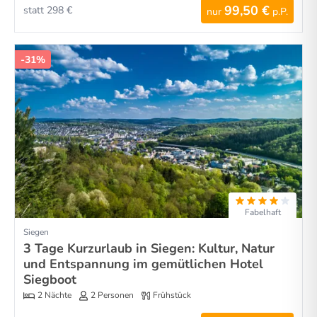
99,50 €
statt 298 €
nur
p.P.
-31%
Fabelhaft
Siegen
3 Tage Kurzurlaub in Siegen: Kultur, Natur
und Entspannung im gemütlichen Hotel
Siegboot
2 Nächte
2 Personen
Frühstück