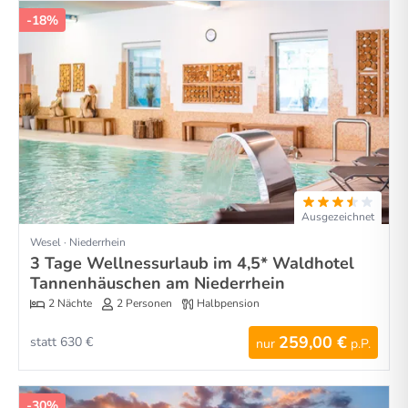
-18%
Ausgezeichnet
Wesel · Niederrhein
3 Tage Wellnessurlaub im 4,5* Waldhotel
Tannenhäuschen am Niederrhein
2 Nächte
2 Personen
Halbpension
259,00 €
statt 630 €
nur
p.P.
-30%