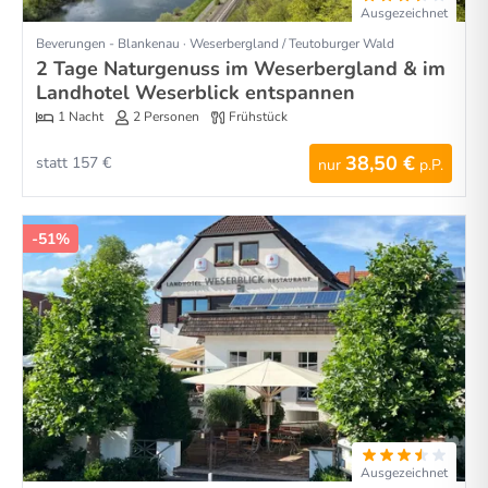
Ausgezeichnet
Beverungen - Blankenau · Weserbergland / Teutoburger Wald
2 Tage Naturgenuss im Weserbergland & im
Landhotel Weserblick entspannen
1 Nacht
2 Personen
Frühstück
38,50 €
statt 157 €
nur
p.P.
-51%
Ausgezeichnet