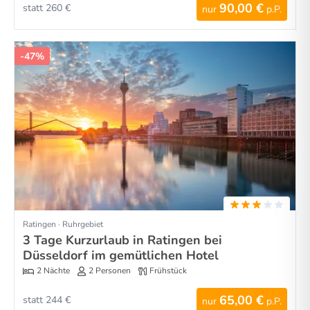
90,00 €
statt 260 €
nur
p.P.
-47%
Ratingen · Ruhrgebiet
3 Tage Kurzurlaub in Ratingen bei
Düsseldorf im gemütlichen Hotel
2 Nächte
2 Personen
Frühstück
65,00 €
statt 244 €
nur
p.P.