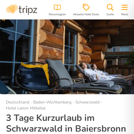
Reisemagazin
Aktuelle Hotel Deals
Suche
Menü
Hotel
Bilder
Region
Lage
Deutschland
Baden-Württemberg
Schwarzwald
Hotel Lamm Mitteltal
3 Tage Kurzurlaub im
Schwarzwald in Baiersbronn