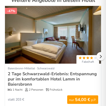
Weitere Angebote in diesem Hotel
-47%
Fabelhaft
Baiersbronn-Mitteltal · Schwarzwald
2 Tage Schwarzwald-Erlebnis: Entspannung
pur im komfortablen Hotel Lamm in
Baiersbronn
1 Nacht
2 Personen
Frühstück
54,00 €
statt 203 €
nur
p.P.