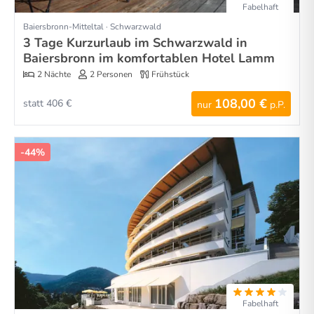
Fabelhaft
Baiersbronn-Mitteltal · Schwarzwald
3 Tage Kurzurlaub im Schwarzwald in
Baiersbronn im komfortablen Hotel Lamm
2 Nächte
2 Personen
Frühstück
108,00 €
statt 406 €
nur
p.P.
-44%
Fabelhaft