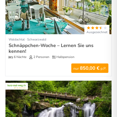
Ausgezeichnet
Waldachtal · Schwarzwald
Schnäppchen-Woche – Lernen Sie uns
kennen!
6 Nächte
2 Personen
Halbpension
850,00 €
nur
p.P.