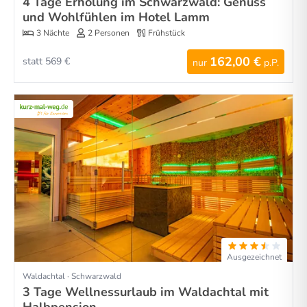
4 Tage Erholung im Schwarzwald: Genuss
und Wohlfühlen im Hotel Lamm
3 Nächte
2 Personen
Frühstück
162,00 €
statt 569 €
nur
p.P.
Ausgezeichnet
Waldachtal · Schwarzwald
3 Tage Wellnessurlaub im Waldachtal mit
Halbpension