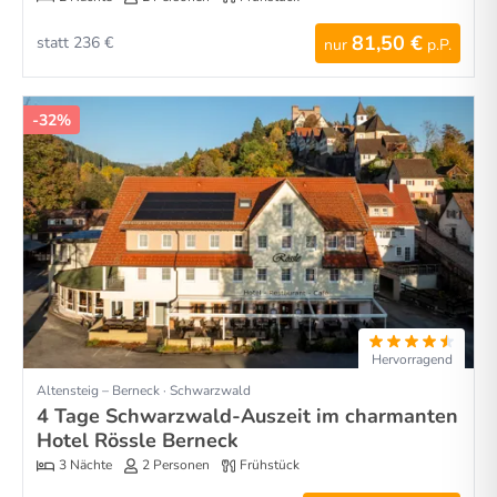
81,50 €
statt 236 €
nur
p.P.
-32%
Hervorragend
Altensteig – Berneck · Schwarzwald
4 Tage Schwarzwald-Auszeit im charmanten
Hotel Rössle Berneck
3 Nächte
2 Personen
Frühstück