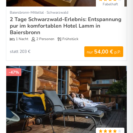
Fabelhaft
Baiersbronn-Mitteltal · Schwarzwald
2 Tage Schwarzwald-Erlebnis: Entspannung
pur im komfortablen Hotel Lamm in
Baiersbronn
1 Nacht
2 Personen
Frühstück
54,00 €
statt 203 €
nur
p.P.
-47%