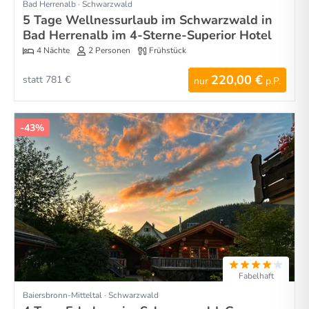
Bad Herrenalb · Schwarzwald
5 Tage Wellnessurlaub im Schwarzwald in
Bad Herrenalb im 4-Sterne-Superior Hotel
4 Nächte
2 Personen
Frühstück
220,00 €
statt 781 €
nur
p.P.
-43%
Fabelhaft
Baiersbronn-Mitteltal · Schwarzwald