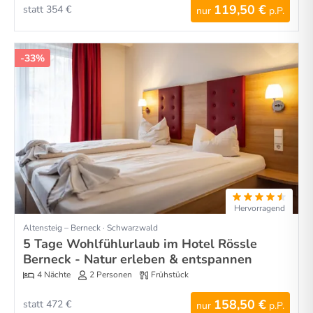
119,50 €
statt 354 €
nur
p.P.
-33%
Hervorragend
Altensteig – Berneck · Schwarzwald
5 Tage Wohlfühlurlaub im Hotel Rössle
Berneck - Natur erleben & entspannen
4 Nächte
2 Personen
Frühstück
158,50 €
statt 472 €
nur
p.P.