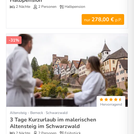
2 Nächte
2 Personen
Halbpension
278,00 €
nur
p.P.
-31%
Hervorragend
Altensteig – Berneck · Schwarzwald
3 Tage Kurzurlaub im malerischen
Altensteig im Schwarzwald
2 Nächte
2 Personen
Frühstück