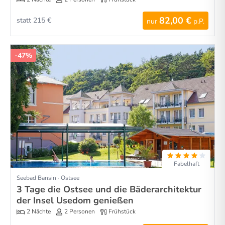
82,00 €
statt 215 €
nur
p.P.
-47%
Fabelhaft
Seebad Bansin · Ostsee
3 Tage die Ostsee und die Bäderarchitektur
der Insel Usedom genießen
2 Nächte
2 Personen
Frühstück