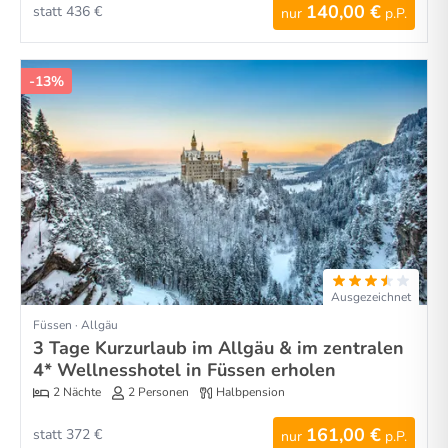
140,00 €
statt 436 €
nur
p.P.
-13%
Ausgezeichnet
Füssen · Allgäu
3 Tage Kurzurlaub im Allgäu & im zentralen
4* Wellnesshotel in Füssen erholen
2 Nächte
2 Personen
Halbpension
161,00 €
statt 372 €
nur
p.P.