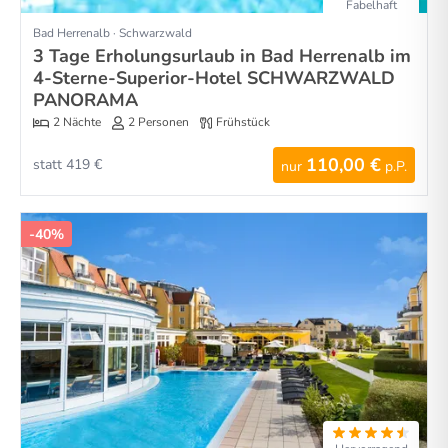
Fabelhaft
Bad Herrenalb · Schwarzwald
3 Tage Erholungsurlaub in Bad Herrenalb im
4-Sterne-Superior-Hotel SCHWARZWALD
PANORAMA
2 Nächte
2 Personen
Frühstück
110,00 €
statt 419 €
nur
p.P.
-40%