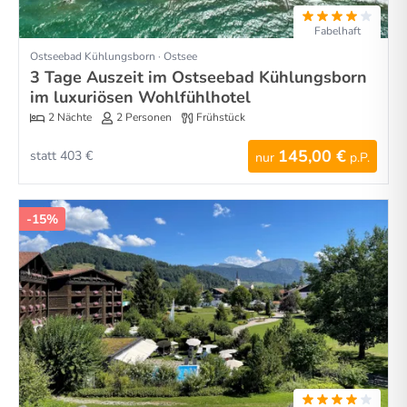
Fabelhaft
Ostseebad Kühlungsborn · Ostsee
3 Tage Auszeit im Ostseebad Kühlungsborn
im luxuriösen Wohlfühlhotel
2 Nächte
2 Personen
Frühstück
145,00 €
statt 403 €
nur
p.P.
-15%