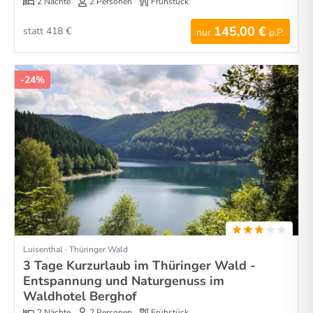
2 Nächte
2 Personen
Frühstück
145,00 €
statt 418 €
nur
p.P.
-24%
Luisenthal · Thüringer Wald
3 Tage Kurzurlaub im Thüringer Wald -
Entspannung und Naturgenuss im
Waldhotel Berghof
2 Nächte
2 Personen
Frühstück