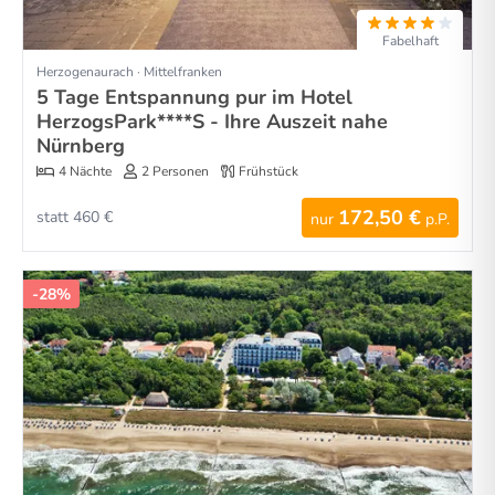
Fabelhaft
Herzogenaurach · Mittelfranken
5 Tage Entspannung pur im Hotel
HerzogsPark****S - Ihre Auszeit nahe
Nürnberg
4 Nächte
2 Personen
Frühstück
172,50 €
statt 460 €
nur
p.P.
-28%