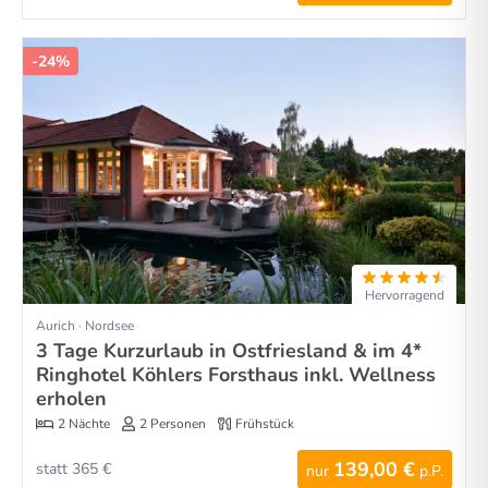
-24%
Hervorragend
Aurich · Nordsee
3 Tage Kurzurlaub in Ostfriesland & im 4*
Ringhotel Köhlers Forsthaus inkl. Wellness
erholen
2 Nächte
2 Personen
Frühstück
139,00 €
statt 365 €
nur
p.P.