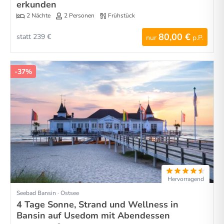
erkunden
2 Nächte
2 Personen
Frühstück
80,00 €
statt 239 €
nur
p.P.
-37%
Hervorragend
Seebad Bansin · Ostsee
4 Tage Sonne, Strand und Wellness in
Bansin auf Usedom mit Abendessen