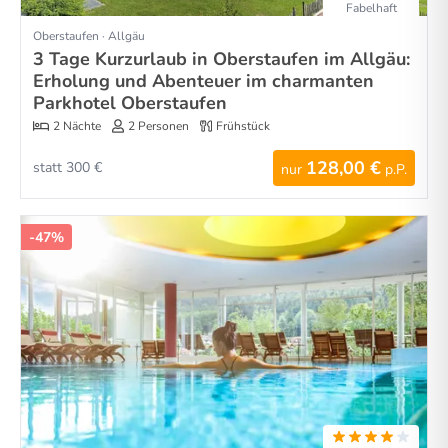
Fabelhaft
Oberstaufen · Allgäu
3 Tage Kurzurlaub in Oberstaufen im Allgäu:
Erholung und Abenteuer im charmanten
Parkhotel Oberstaufen
2 Nächte
2 Personen
Frühstück
128,00 €
statt 300 €
nur
p.P.
-47%