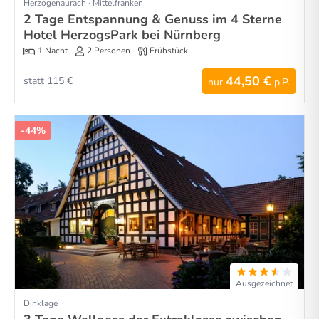
Herzogenaurach · Mittelfranken
2 Tage Entspannung & Genuss im 4 Sterne
Hotel HerzogsPark bei Nürnberg
1 Nacht
2 Personen
Frühstück
44,50 €
statt 115 €
nur
p.P.
-44%
Ausgezeichnet
Dinklage