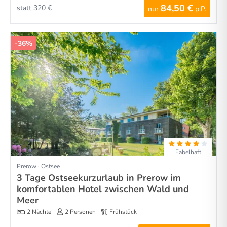
84,50 €
statt 320 €
nur
p.P.
-36%
Fabelhaft
Prerow · Ostsee
3 Tage Ostseekurzurlaub in Prerow im
komfortablen Hotel zwischen Wald und
Meer
2 Nächte
2 Personen
Frühstück