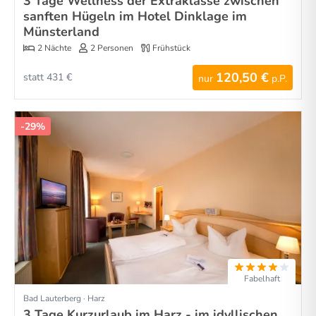
3 Tage Wellness der Extraklasse zwischen
sanften Hügeln im Hotel Dinklage im
Münsterland
2 Nächte
2 Personen
Frühstück
120,50 €
statt 431 €
nur
p.P.
-29%
Fabelhaft
Bad Lauterberg · Harz
3 Tage Kurzurlaub im Harz - im idyllischen