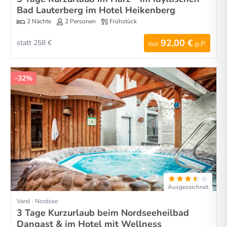
Bad Lauterberg im Hotel Heikenberg
2 Nächte
2 Personen
Frühstück
92,00 €
statt 258 €
nur
p.P.
-32%
Ausgezeichnet
Varel · Nordsee
3 Tage Kurzurlaub beim Nordseeheilbad
Dangast & im Hotel mit Wellness