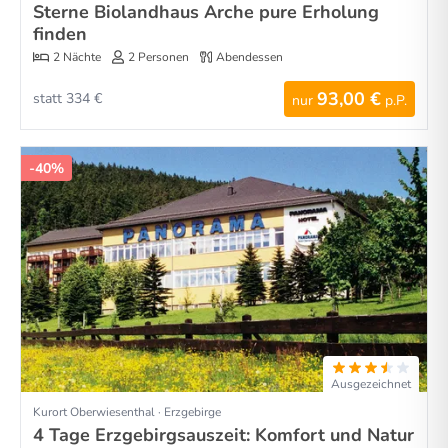
Sterne Biolandhaus Arche pure Erholung
finden
2 Nächte
2 Personen
Abendessen
93,00 €
statt 334 €
nur
p.P.
-40%
Ausgezeichnet
Kurort Oberwiesenthal · Erzgebirge
4 Tage Erzgebirgsauszeit: Komfort und Natur