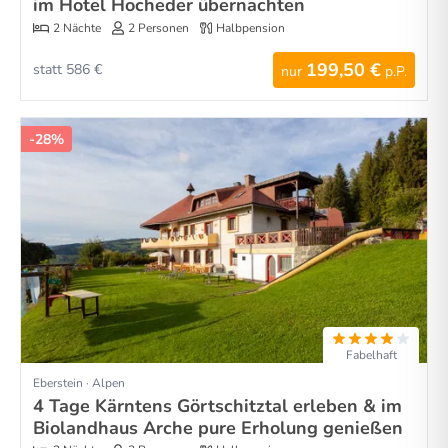
im Hotel Hocheder übernachten
2 Nächte
2 Personen
Halbpension
199,50 €
statt 586 €
nur
p.P.
-28%
Fabelhaft
Eberstein · Alpen
4 Tage Kärntens Görtschitztal erleben & im
Biolandhaus Arche pure Erholung genießen