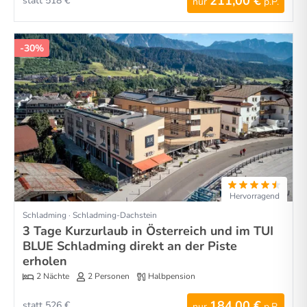
211,00 €
statt 518 €
nur
p.P.
-30%
Hervorragend
Schladming · Schladming-Dachstein
3 Tage Kurzurlaub in Österreich und im TUI
BLUE Schladming direkt an der Piste
erholen
2 Nächte
2 Personen
Halbpension
184,00 €
statt 526 €
nur
p.P.