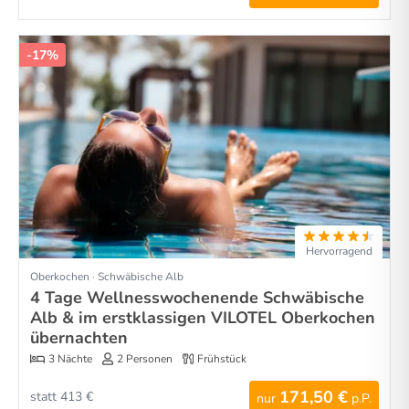
-17%
Hervorragend
Oberkochen · Schwäbische Alb
4 Tage Wellnesswochenende Schwäbische
Alb & im erstklassigen VILOTEL Oberkochen
übernachten
3 Nächte
2 Personen
Frühstück
171,50 €
statt 413 €
nur
p.P.