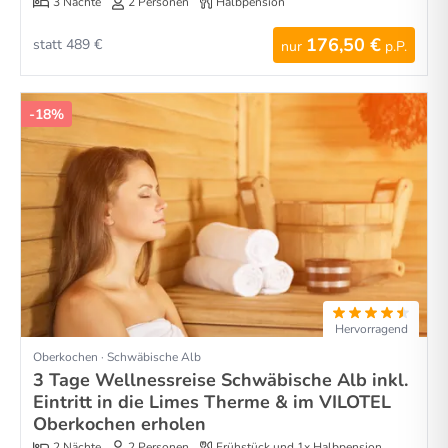
3 Nächte
2 Personen
Halbpension
176,50 €
statt 489 €
nur
p.P.
-18%
Hervorragend
Oberkochen · Schwäbische Alb
3 Tage Wellnessreise Schwäbische Alb inkl.
Eintritt in die Limes Therme & im VILOTEL
Oberkochen erholen
2 Nächte
2 Personen
Frühstück und 1x Halbpension