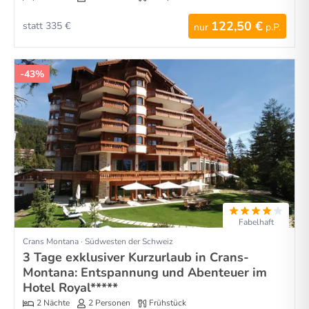
122,50 €
statt 335 €
nur
p.P.
-43%
Fabelhaft
Crans Montana · Südwesten der Schweiz
3 Tage exklusiver Kurzurlaub in Crans-
Montana: Entspannung und Abenteuer im
Hotel Royal*****
2 Nächte
2 Personen
Frühstück