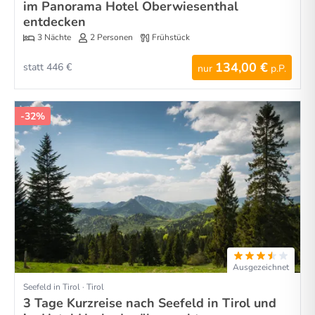
im Panorama Hotel Oberwiesenthal
entdecken
3 Nächte
2 Personen
Frühstück
134,00 €
statt 446 €
nur
p.P.
-32%
Ausgezeichnet
Seefeld in Tirol · Tirol
3 Tage Kurzreise nach Seefeld in Tirol und