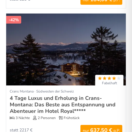
-42%
Fabelhaft
Crans Montana · Südwesten der Schweiz
4 Tage Luxus und Erholung in Crans-
Montana: Das Beste aus Entspannung und
Abenteuer im Hotel Royal*****
3 Nächte
2 Personen
Frühstück
637,50 €
statt 2217 €
nur
p.P.