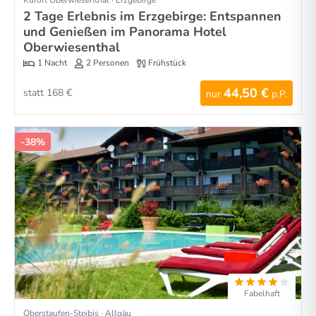
2 Tage Erlebnis im Erzgebirge: Entspannen
und Genießen im Panorama Hotel
Oberwiesenthal
1 Nacht
2 Personen
Frühstück
44,50 €
statt 168 €
nur
p.P.
-38%
Fabelhaft
Oberstaufen-Steibis · Allgäu