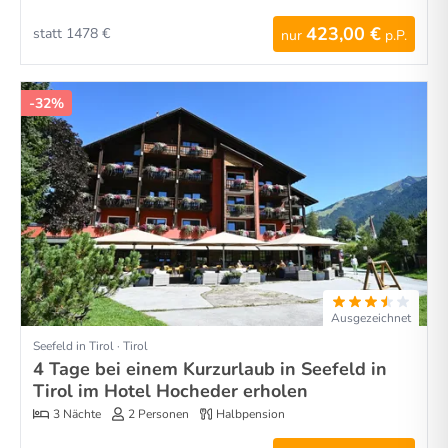
423,00 €
statt 1478 €
nur
p.P.
-32%
Ausgezeichnet
Seefeld in Tirol · Tirol
4 Tage bei einem Kurzurlaub in Seefeld in
Tirol im Hotel Hocheder erholen
3 Nächte
2 Personen
Halbpension