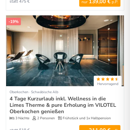
139,00 €
statt 475 €
nur
p.P.
-19%
Hervorragend
Oberkochen · Schwäbische Alb
4 Tage Kurzurlaub inkl. Wellness in die
Limes Therme & pure Erholung im VILOTEL
Oberkochen genießen
3 Nächte
2 Personen
Frühstück und 1x Halbpension