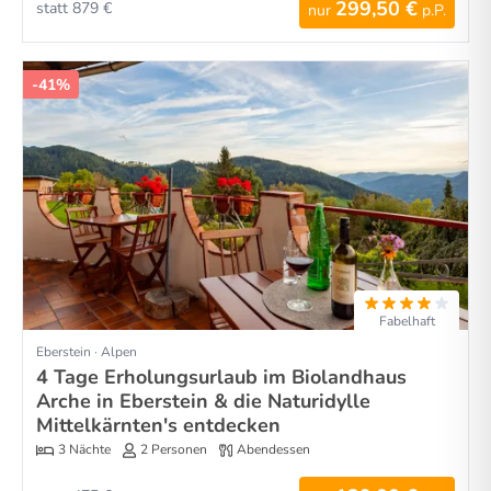
299,50 €
statt 879 €
nur
p.P.
-41%
Fabelhaft
Eberstein · Alpen
4 Tage Erholungsurlaub im Biolandhaus
Arche in Eberstein & die Naturidylle
Mittelkärnten's entdecken
3 Nächte
2 Personen
Abendessen