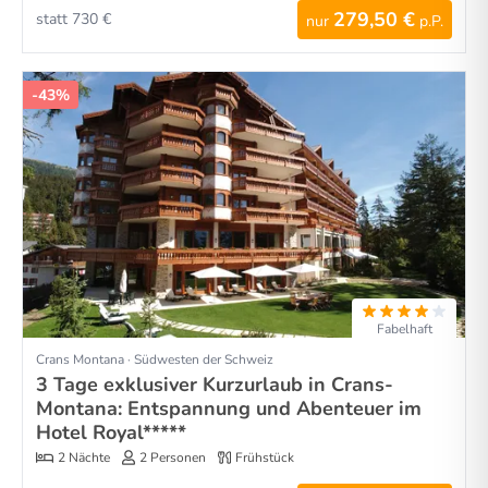
279,50 €
statt 730 €
nur
p.P.
-43%
Fabelhaft
Crans Montana · Südwesten der Schweiz
3 Tage exklusiver Kurzurlaub in Crans-
Montana: Entspannung und Abenteuer im
Hotel Royal*****
2 Nächte
2 Personen
Frühstück