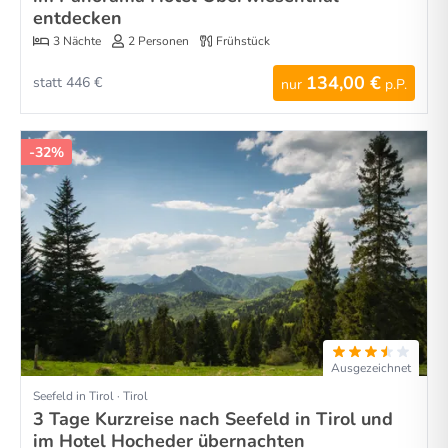
entdecken
3 Nächte
2 Personen
Frühstück
134,00 €
statt 446 €
nur
p.P.
-32%
Ausgezeichnet
Seefeld in Tirol · Tirol
3 Tage Kurzreise nach Seefeld in Tirol und
im Hotel Hocheder übernachten