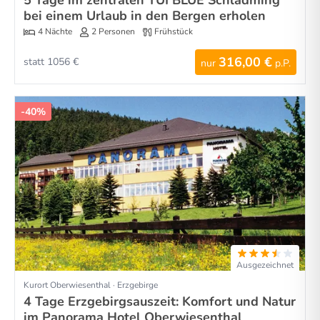
bei einem Urlaub in den Bergen erholen
4 Nächte
2 Personen
Frühstück
316,00 €
statt 1056 €
nur
p.P.
-40%
Ausgezeichnet
Kurort Oberwiesenthal · Erzgebirge
4 Tage Erzgebirgsauszeit: Komfort und Natur
im Panorama Hotel Oberwiesenthal