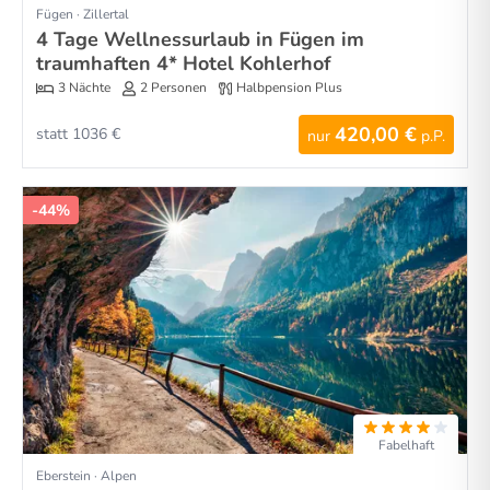
Fügen · Zillertal
4 Tage Wellnessurlaub in Fügen im
traumhaften 4* Hotel Kohlerhof
3 Nächte
2 Personen
Halbpension Plus
420,00 €
statt 1036 €
nur
p.P.
-44%
Fabelhaft
Eberstein · Alpen