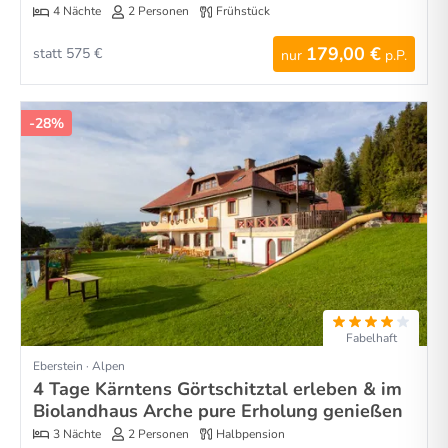
4 Nächte
2 Personen
Frühstück
179,00 €
statt 575 €
nur
p.P.
-28%
Fabelhaft
Eberstein · Alpen
4 Tage Kärntens Görtschitztal erleben & im
Biolandhaus Arche pure Erholung genießen
3 Nächte
2 Personen
Halbpension