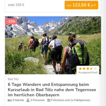
122,50 €
statt 335 €
nur
p.P.
-23%
Ausgezeichnet
Bad Tölz
6 Tage Wandern und Entspannung beim
Kurzurlaub in Bad Tölz nahe dem Tegernsee
im herrlichen Oberbayern
5 Nächte
2 Personen
Frühstück und 1x Halbpension