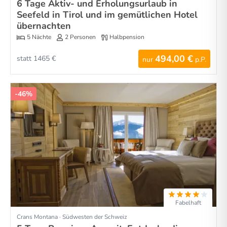
6 Tage Aktiv- und Erholungsurlaub in
Seefeld in Tirol und im gemütlichen Hotel
übernachten
5 Nächte
2 Personen
Halbpension
494,00 €
statt 1465 €
nur
p.P.
-46%
Fabelhaft
Crans Montana · Südwesten der Schweiz