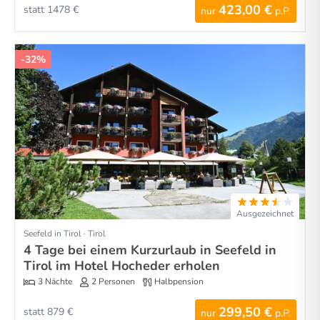
423,00 €
statt 1478 €
nur
p.P.
-32%
Ausgezeichnet
Seefeld in Tirol · Tirol
4 Tage bei einem Kurzurlaub in Seefeld in
Tirol im Hotel Hocheder erholen
3 Nächte
2 Personen
Halbpension
299,50 €
statt 879 €
nur
p.P.