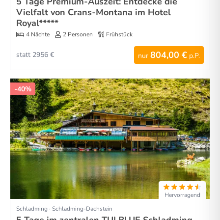
5 Tage Premium-Auszeit: Entdecke die
Vielfalt von Crans-Montana im Hotel
Royal*****
4 Nächte
2 Personen
Frühstück
804,00 €
statt 2956 €
nur
p.P.
-40%
Hervorragend
Schladming · Schladming-Dachstein
5 Tage im zentralen TUI BLUE Schladming