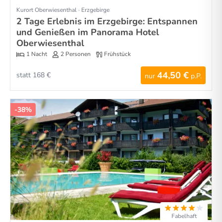
Kurort Oberwiesenthal · Erzgebirge
2 Tage Erlebnis im Erzgebirge: Entspannen
und Genießen im Panorama Hotel
Oberwiesenthal
1 Nacht
2 Personen
Frühstück
44,50 €
statt 168 €
nur
p.P.
-38%
Fabelhaft