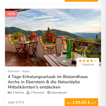
-41%
Fabelhaft
Eberstein · Alpen
4 Tage Erholungsurlaub im Biolandhaus
Arche in Eberstein & die Naturidylle
Mittelkärnten's entdecken
3 Nächte
2 Personen
Abendessen
139,00 €
statt 475 €
nur
p.P.