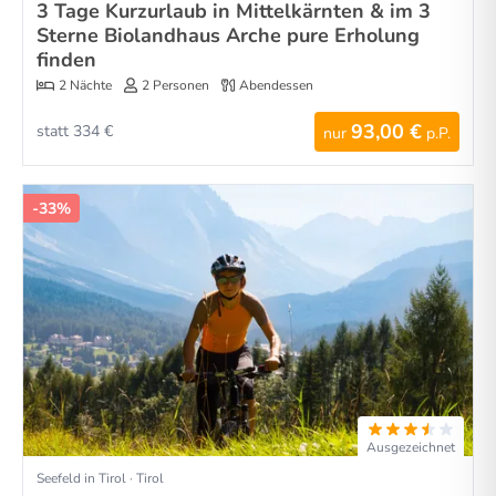
3 Tage Kurzurlaub in Mittelkärnten & im 3
Sterne Biolandhaus Arche pure Erholung
finden
2 Nächte
2 Personen
Abendessen
93,00 €
statt 334 €
nur
p.P.
-33%
Ausgezeichnet
Seefeld in Tirol · Tirol